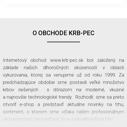
O OBCHODE KRB-PEC
Internetový obchod www.krb-pec.sk bol založený na
základe našich dlhoročných skúseností v oblasti
vykurovania, ktorej sa venujeme už od roku 1999. Za
predchádzajúce obdobie sme postavili veľké množstvo
krbov riešených s dôrazom na moderné, vkusné
a najnovšie technologické trendy. Rozhodli sme sa preto
otvoriť e-shop a predstaviť aktuálne novinky na trhu,
sortiment, o ktorom sme vďaka našim profesionálnym
skúsenostiam presvedčení, že je najkvalitnejší na trhu.