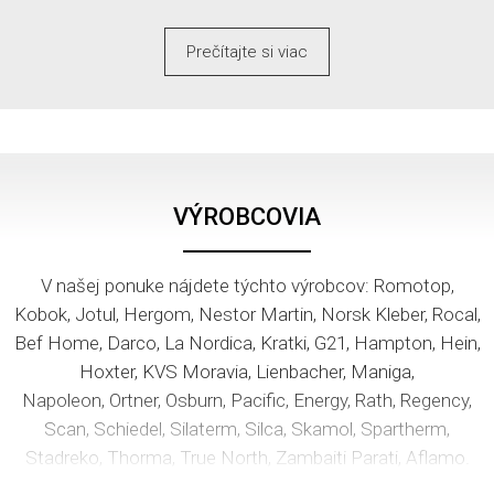
Prečítajte si viac
VÝROBCOVIA
V našej ponuke nájdete týchto výrobcov: Romotop,
Kobok, Jotul, Hergom, Nestor Martin, Norsk Kleber, Rocal,
Bef Home, Darco, La Nordica, Kratki, G21, Hampton, Hein,
Hoxter, KVS Moravia, Lienbacher, Maniga,
Napoleon, Ortner, Osburn, Pacific, Energy, Rath, Regency,
Scan, Schiedel, Silaterm, Silca, Skamol, Spartherm,
Stadreko, Thorma, True North, Zambaiti Parati, Aflamo.