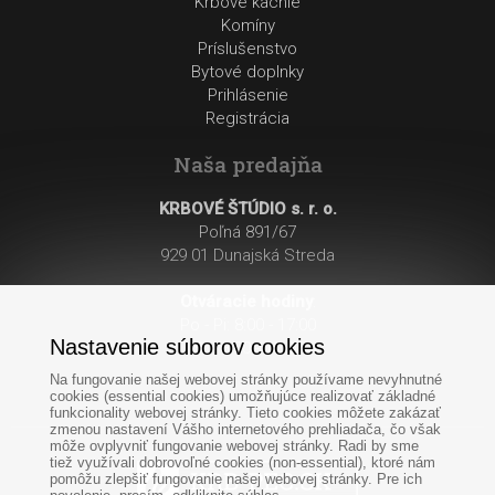
Krbové kachle
Komíny
Príslušenstvo
Bytové doplnky
Prihlásenie
Registrácia
Naša predajňa
KRBOVÉ ŠTÚDIO s. r. o.
Poľná 891/67
929 01 Dunajská Streda
Otváracie hodiny
:
Po - Pi: 8:00 - 17:00
Nastavenie súborov cookies
So: 8:00 - 12:00
Na fungovanie našej webovej stránky používame nevyhnutné
cookies (essential cookies) umožňujúce realizovať základné
funkcionality webovej stránky. Tieto cookies môžete zakázať
zmenou nastavení Vášho internetového prehliadača, čo však
môže ovplyvniť fungovanie webovej stránky. Radi by sme
tiež využívali dobrovoľné cookies (non-essential), ktoré nám
pomôžu zlepšiť fungovanie našej webovej stránky. Pre ich