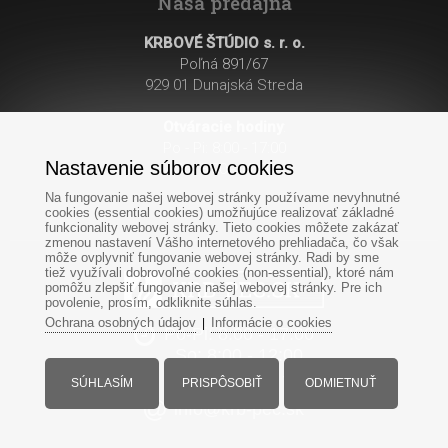
Naša predajňa
KRBOVÉ ŠTÚDIO s. r. o.
Poľná 891/67
929 01 Dunajská Streda
Otváracie hodiny
:
Po - Pi: 8:00 - 17:00
Nastavenie súborov cookies
So: 8:00 - 12:00
Na fungovanie našej webovej stránky používame nevyhnutné
cookies (essential cookies) umožňujúce realizovať základné
funkcionality webovej stránky. Tieto cookies môžete zakázať
zmenou nastavení Vášho internetového prehliadača, čo však
môže ovplyvniť fungovanie webovej stránky. Radi by sme
tiež využívali dobrovoľné cookies (non-essential), ktoré nám
pomôžu zlepšiť fungovanie našej webovej stránky. Pre ich
povolenie, prosím, odkliknite súhlas.
Ochrana osobných údajov
Informácie o cookies
|
Po-Pi: 8:00 - 17:00
So: 8:00 - 12:00
+421
907
985 740
SÚHLASÍM
PRISPÔSOBIŤ
ODMIETNUŤ
info@krb-pec.sk