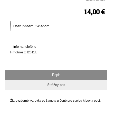
množstvo: 5ks
14,00 €
Dostupnosť:
Skladom
info na telefóne
Hmotnosť
:
!2011!
Popis
Strážny pes
Žiaruvzdorné tvarovky zo šamotu určené pre stavbu krbov a pecí.