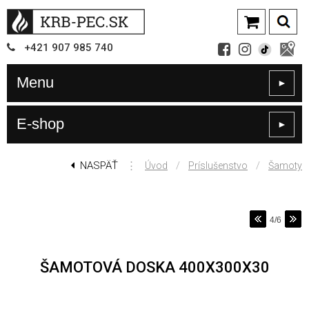
+421
907
985 740
Menu
►
E-shop
►
NASPÄŤ
⋮
/
/
Úvod
Príslušenstvo
Šamoty
4/6
ŠAMOTOVÁ DOSKA 400X300X30