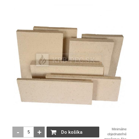
Minimálne
-
+
Do košíka
objednateľné