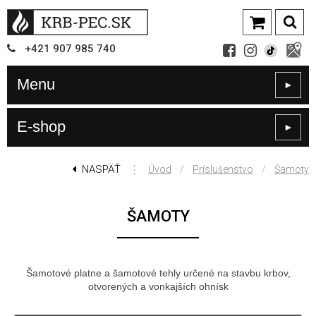
+421
907
985 740
Menu
►
E-shop
►
NASPÄŤ
⋮
/
/
Úvod
Príslušenstvo
Šamoty
ŠAMOTY
Šamotové platne a šamotové tehly určené na stavbu krbov,
otvorených a vonkajších ohnísk