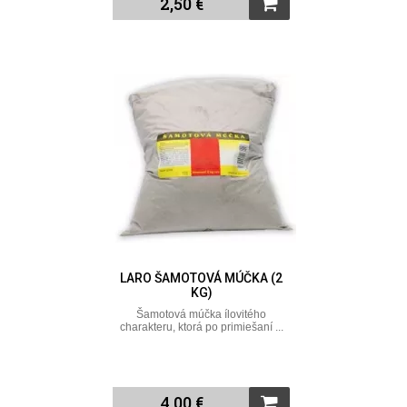
2,50 €
LARO ŠAMOTOVÁ MÚČKA (2
KG)
Šamotová múčka ílovitého
charakteru, ktorá po primiešaní ...
4,00 €