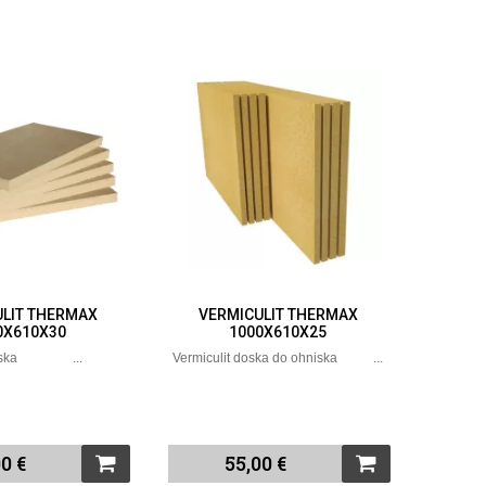
ULIT THERMAX
VERMICULIT THERMAX
0X610X30
1000X610X25
niska ...
Vermiculit doska do ohniska ...
0 €
55,00 €