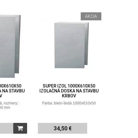
AKCIA
00X610X50
SUPER IZOL 1000X610X50
A NA STAVBU
IZOLAČNÁ DOSKA NA STAVBU
V
KRBOV
á, rozmery:
Farba: bielo-šedá 1000x610x50
50 mm
34,50 €