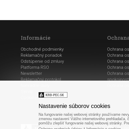
Informácie
Ochrana
Obchodné podmienky
Ochrana o
Reklamačný poriadok
Ochrana os
Odstúpenie od zmluvy
Ochrana os
Platforma RSO
Ochrana os
Newsletter
Ochrana os
Reklamačný protokol
spokojnost
Náhradné diely
Ochrana os
Servis
Cookies
Nastavenie súborov cookies
Na fungovanie našej webovej stránky používame nevyh
zmenou nastavení Vášho internetového prehliadača, č
pomôžu zlepšiť fungovanie našej webovej stránky. Pre 
Po-Pi
Ochrana osobných údajov
Informácie o cookies