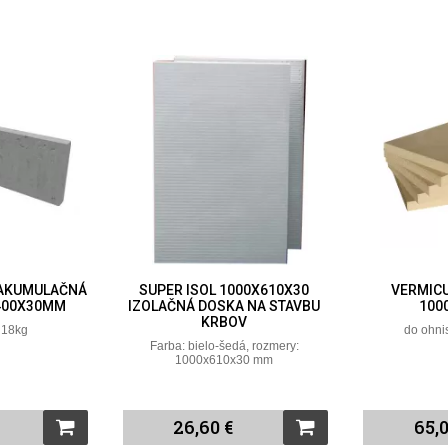
 AKUMULAČNÁ
SUPER ISOL 1000X610X30
VERMIC
400X30MM
IZOLAČNÁ DOSKA NA STAVBU
100
KRBOV
 18kg
do oh
Farba: bielo-šedá, rozmery:
1000x610x30 mm
26,60 €
65,0