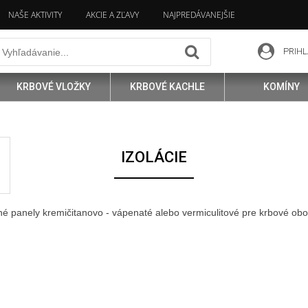
NAŠE AKTIVITY
AKCIE A ZĽAVY
NAJPREDÁVANEJŠIE
PRIHL
KRBOVÉ VLOŽKY
KRBOVÉ KACHLE
KOMÍNY
IZOLÁCIE
né panely kremičitanovo - vápenaté alebo vermiculitové pre krbové ob