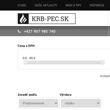
O NÁS
NAŠE AKTUALITY
RADY A TIPY
INŠPIRÁCIE
+421
907
985 740
Cena s DPH
0 € - 65 €
Izolač
Zoradiť podľa
Výrobca