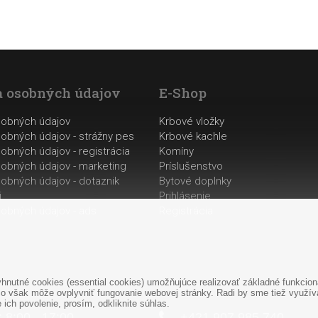
 osobných údajov
E-Shop
sobných údajov
Krbové vložky
obných údajov - strážny pes
Krbové kachle
obných údajov - registrácia
Komíny
obných údajov - marketing
Príslušenstvo
obných údajov - dotaznik
Bytové doplnky
i
Prihlásenie
obných údajov - ads
Registrácia
nutné cookies (essential cookies) umožňujúce realizovať základné funkciona
o však môže ovplyvniť fungovanie webovej stránky. Radi by sme tiež využíval
ich povolenie, prosím, odkliknite súhlas.
: 8:00 - 17:00
+421
907
985 740