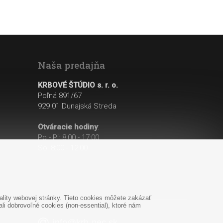
Naša predajňa
KRBOVÉ ŠTÚDIO s. r. o.
Poľná 891/67
929 01 Dunajská Streda
Otváracie hodiny
:
Po - Pi: 8:00 - 17:00
So: 8:00 - 12:00
lity webovej stránky. Tieto cookies môžete zakázať
i dobrovoľné cookies (non-essential), ktoré nám
info@krb-pec.sk