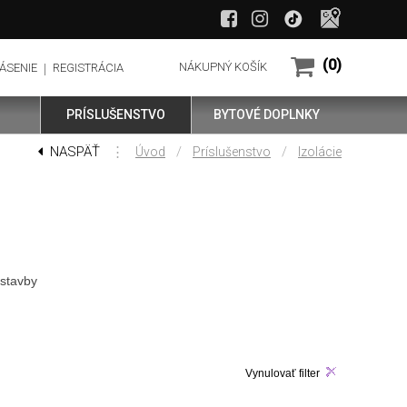
(0)
NÁKUPNÝ KOŠÍK
ÁSENIE
REGISTRÁCIA
PRÍSLUŠENSTVO
BYTOVÉ DOPLNKY
NASPÄŤ
⋮
/
/
Úvod
Príslušenstvo
Izolácie
ostavby
Vynulovať filter