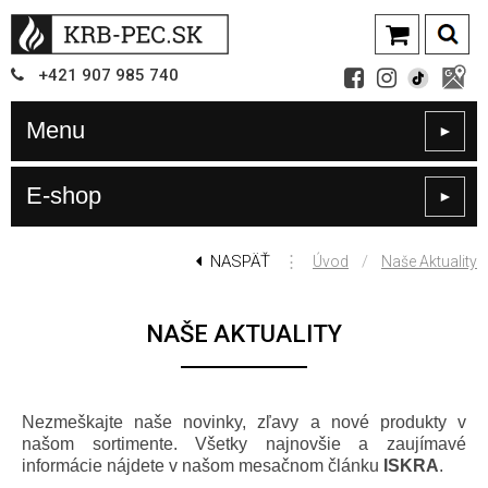
+421
907
985 740
Menu
►
E-shop
►
NASPÄŤ
⋮
/
Úvod
Naše Aktuality
NAŠE AKTUALITY
Nezmeškajte naše novinky, zľavy a nové produkty v
našom sortimente. Všetky najnovšie a zaujímavé
informácie nájdete v našom mesačnom článku
ISKRA
.