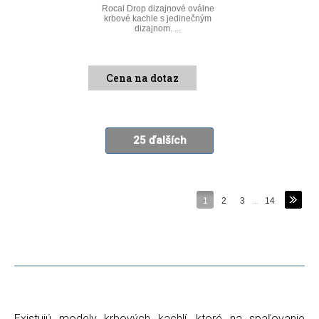
Rocal Drop dizajnové oválne
krbové kachle s jedinečným
dizajnom. ...
Cena na dotaz
25 ďalších
1
2
3
...
14
Existujú modely krbových kachlí, ktoré na spaľovanie