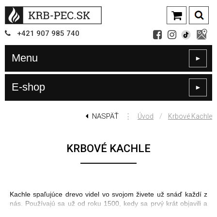
+421
907
985 740
Menu
►
E-shop
►
NASPÄŤ
⋮
/
Úvod
Krbové Kachle
KRBOVÉ KACHLE
Kachle spaľujúce drevo videl vo svojom živete už snáď každí z
nás. Používajú sa už od roku 1500, kedy sa prvý krát objavili a
od tej doby sa toho veľa nezmenilo, keďže sa aktívne používajú