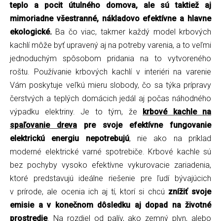
teplo a pocit útulného domova, ale sú taktiež aj
mimoriadne všestranné, nákladovo efektívne a hlavne
ekologické.
Ba čo viac, takmer každý model krbových
kachlí môže byť upravený aj na potreby varenia, a to veľmi
jednoduchým spôsobom pridania na to vytvoreného
roštu. Používanie krbových kachlí v interiéri na varenie
Vám poskytuje veľkú mieru slobody, čo sa týka prípravy
čerstvých a teplých domácich jedál aj počas náhodného
výpadku elektriny. Je to tým, že
krbové kachle na
spaľovanie dreva
pre svoje efektívne fungovanie
elektrickú energiu nepotrebujú
, nie ako na príklad
moderné elektrické varné spotrebiče. Krbové kachle sú
bez pochyby vysoko efektívne vykurovacie zariadenia,
ktoré predstavujú ideálne riešenie pre ľudí bývajúcich
v prírode, ale ocenia ich aj tí, ktorí si chcú
znížiť svoje
emisie a v konečnom dôsledku aj dopad na životné
prostredie
. Na rozdiel od palív, ako zemný plyn, alebo