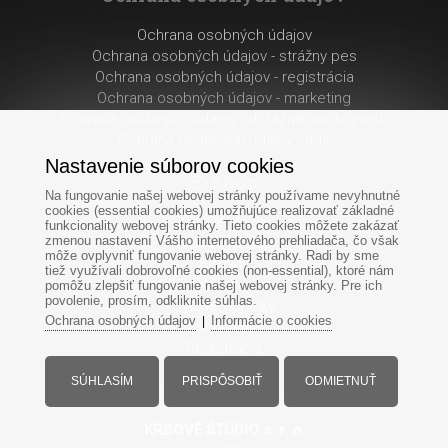
Ochrana osobných údajov
Ochrana osobných údajov - strážny pes
Ochrana osobných údajov - registrácia
Ochrana osobných údajov - marketing
Ochrana osobných údajov - dotaznik spokojnosti
Ochrana osobných údajov - ads
Nastavenie súborov cookies
E-Shop
Na fungovanie našej webovej stránky používame nevyhnutné
cookies (essential cookies) umožňujúce realizovať základné
Krbové vložky
funkcionality webovej stránky. Tieto cookies môžete zakázať
zmenou nastavení Vášho internetového prehliadača, čo však
Krbové kachle
môže ovplyvniť fungovanie webovej stránky. Radi by sme
Komíny
tiež využívali dobrovoľné cookies (non-essential), ktoré nám
Príslušenstvo
pomôžu zlepšiť fungovanie našej webovej stránky. Pre ich
povolenie, prosím, odkliknite súhlas.
Bytové doplnky
Ochrana osobných údajov
Informácie o cookies
|
Prihlásenie
Registrácia
SÚHLASÍM
PRISPÔSOBIŤ
ODMIETNUŤ
Naša predajňa
KRBOVÉ ŠTÚDIO s. r. o.