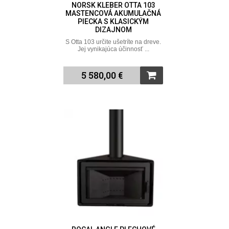
NORSK KLEBER OTTA 103
MASTENCOVÁ AKUMULAČNÁ
PIECKA S KLASICKÝM
DIZAJNOM
S Otta 103 určite ušetríte na dreve.
Jej vynikajúca účinnosť ...
5 580,00 €