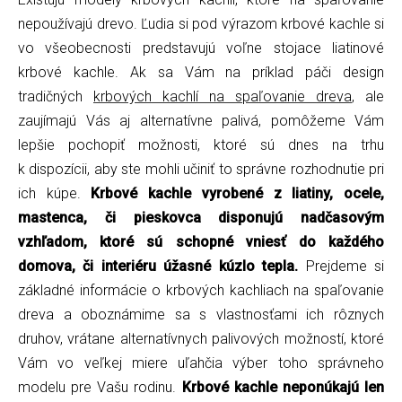
nepoužívajú drevo. Ľudia si pod výrazom krbové kachle si
vo všeobecnosti predstavujú voľne stojace liatinové
krbové kachle. Ak sa Vám na príklad páči design
tradičných
krbových kachlí na spaľovanie dreva
, ale
zaujímajú Vás aj alternatívne palivá, pomôžeme Vám
lepšie pochopiť možnosti, ktoré sú dnes na trhu
k dispozícii, aby ste mohli učiniť to správne rozhodnutie pri
ich kúpe.
Krbové kachle vyrobené z liatiny, ocele,
mastenca, či pieskovca disponujú nadčasovým
vzhľadom, ktoré sú schopné vniesť do každého
domova, či interiéru úžasné kúzlo tepla.
Prejdeme si
základné informácie o krbových kachliach na spaľovanie
dreva a oboznámime sa s vlastnosťami ich rôznych
druhov, vrátane alternatívnych palivových možností, ktoré
Vám vo veľkej miere uľahčia výber toho správneho
modelu pre Vašu rodinu.
Krbové kachle neponúkajú len