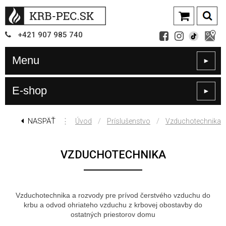
+421
907
985 740
Menu
►
E-shop
►
NASPÄŤ
⋮
/
/
Úvod
Príslušenstvo
Vzduchotechnika
VZDUCHOTECHNIKA
Vzduchotechnika a rozvody pre prívod čerstvého vzduchu do
krbu a odvod ohriateho vzduchu z krbovej obostavby do
ostatných priestorov domu