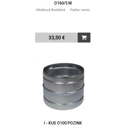
O160/5 M
Hliníková flexibilná Farba: nerez
33,50 €
I - KUS O100 POZINK