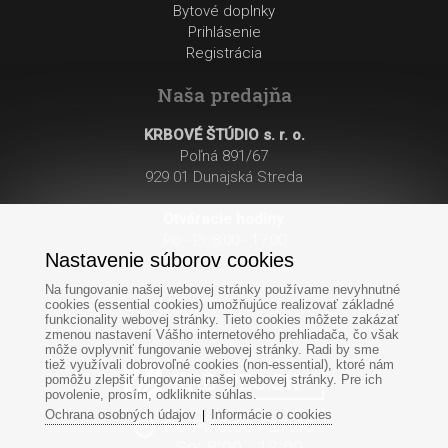
Bytové doplnky
Prihlásenie
Registrácia
Naša predajňa
KRBOVÉ ŠTÚDIO s. r. o.
Poľná 891/67
929 01 Dunajská Streda
Otváracie hodiny
:
Po - Pi: 8:00 - 17:00
Nastavenie súborov cookies
So: 8:00 - 12:00
Na fungovanie našej webovej stránky používame nevyhnutné
cookies (essential cookies) umožňujúce realizovať základné
funkcionality webovej stránky. Tieto cookies môžete zakázať
zmenou nastavení Vášho internetového prehliadača, čo však
môže ovplyvniť fungovanie webovej stránky. Radi by sme
tiež využívali dobrovoľné cookies (non-essential), ktoré nám
pomôžu zlepšiť fungovanie našej webovej stránky. Pre ich
povolenie, prosím, odkliknite súhlas.
Ochrana osobných údajov
Informácie o cookies
|
Po-Pi: 8:00 - 17:00
So: 8:00 - 12:00