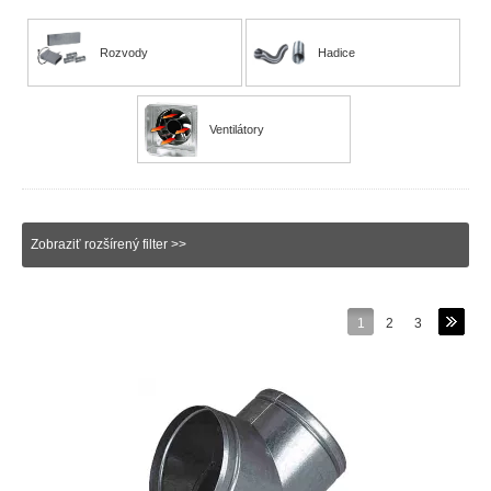
Rozvody
Hadice
Ventilátory
Zobraziť rozšírený filter >>
1
2
3