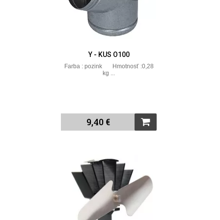
Y - KUS O100
Farba : pozink Hmotnosť :0,28
kg ...
9,40 €