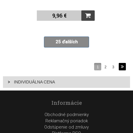
9,96 €
25 ďalších
1
2
3
INDIVIDUÁLNA CENA
Informácie
Obchodné podmienky
Reklamačný poriadok
Odstúpenie od zmluvy