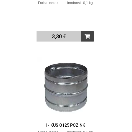
Farba: nerez Hmotnosť: 0,1 kg
3,30 €
I - KUS O125 POZINK