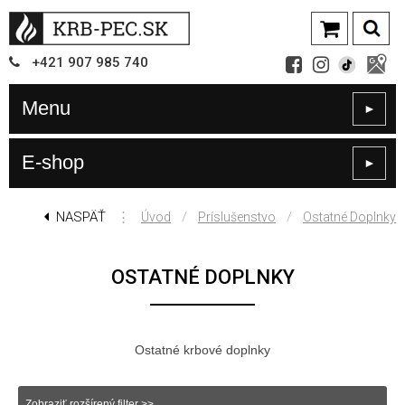
+421
907
985 740
Menu
►
E-shop
►
NASPÄŤ
⋮
/
/
Úvod
Príslušenstvo
Ostatné Doplnky
OSTATNÉ DOPLNKY
Ostatné krbové doplnky
Zobraziť rozšírený filter >>