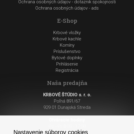
Ochrana osobných údajov - dotaznik spokojnosti
Ochrana osobných údajov - ads
E-Shop
Krbové vložky
Krbové kachle
Komíny
Príslušenstvo
Bytové doplnky
Prihlásenie
Registrácia
Naša predajňa
KRBOVÉ ŠTÚDIO s. r. o.
Poľná 891/67
929 01 Dunajská Streda
Otváracie hodiny
:
Po - Pi: 8:00 - 17:00
Nastavenie súborov cookies
So: 8:00 - 12:00