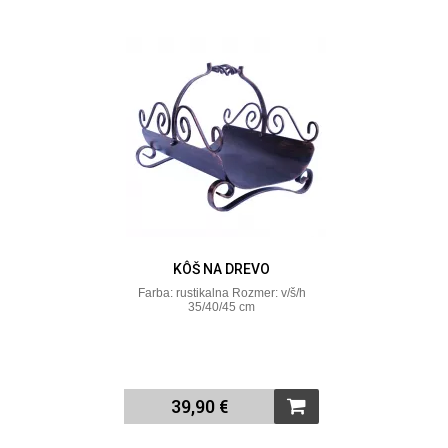
KÔŠ NA DREVO
Farba: rustikalna Rozmer: v/š/h
35/40/45 cm
39,90 €