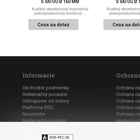
S VATOU Ø 160 MM
S VATOU Ø 
Kvalitný stavebnicový trojvrstvový
Kvalitný stavebnico
jednoprieduchový komínový ...
jednoprieduchový 
Cena na dotaz
Cena na dot
Informácie
Ochrana
Obchodné podmienky
Ochrana o
Reklamačný poriadok
Ochrana os
Odstúpenie od zmluvy
Ochrana os
Platforma RSO
Ochrana os
Newsletter
Ochrana os
Reklamačný protokol
spokojnost
Náhradné diely
Ochrana os
Servis