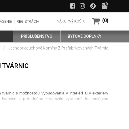
(0)
NÁKUPNÝ KOŠÍK
ÁSENIE
REGISTRÁCIA
PRÍSLUŠENSTVO
BYTOVÉ DOPLNKY
/
Jednoprieduchové Komíny Z Prefabrikovaných Tvárnic
 TVÁRNIC
várnic s možnosťou vybudovania v interiéri aj v exteriéry
é tvárnice z prírodného keramzitu vyrábané technológiou
a. Vysoká odolnosť voči kyselnine, kondenzátom a teplotným