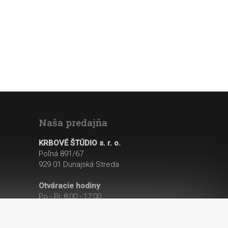
Naša predajňa
KRBOVÉ ŠTÚDIO s. r. o.
Poľná 891/67
929 01 Dunajská Streda
Otváracie hodiny
:
Po - Pi: 8:00 - 17:00
So: 8:00 - 12:00