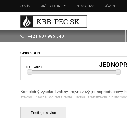
O NÁS
NAŠE AKTUALITY
RADY A TIPY
INŠPIRÁCIE
+421
907
985 740
Cena s DPH
JEDNOPR
0 € - 482 €
Kompletný vysoko kvalitný trojvrstvový jednoprieduchový 
stavby. Zadné odvetrávanie, účiná stabilizácia vnútorn
vibrolisovania. Zvýšená hrúbka stien pre maximálnu tepeln
šokom do 1000 °C v priebehu 30 min.
Prečítajte si viac