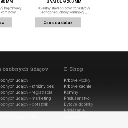
180 MM
S VATOU Ø 200 MM
vý trojvrstvový
Kvalitný stavebnicový trojvrstvový
komínový ...
jednoprieduchový komínový ...
az
Cena na dotaz
 osobných údajov
E-Shop
sobných údajov
Krbové vložky
obných údajov - strážny pes
Krbové kachle
obných údajov - registrácia
Komíny
obných údajov - marketing
Príslušenstvo
obných údajov - dotaznik
Bytové doplnky
i
Prihlásenie
obných údajov - ads
Registrácia