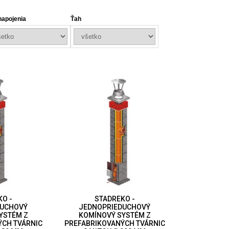
napojenia
Ťah
KO -
STADREKO -
DUCHOVÝ
JEDNOPRIEDUCHOVÝ
YSTÉM Z
KOMÍNOVÝ SYSTÉM Z
ÝCH TVÁRNIC
PREFABRIKOVANÝCH TVÁRNIC