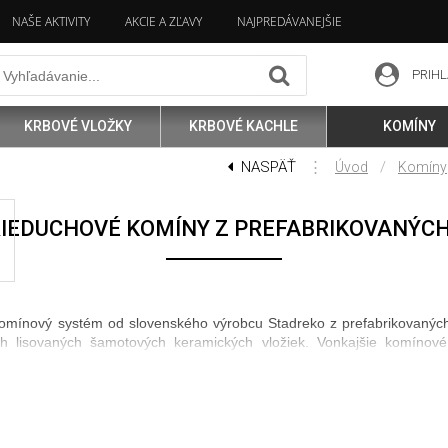
NAŠE AKTIVITY
AKCIE A ZĽAVY
NAJPREDÁVANEJŠIE
PRIHL
KRBOVÉ VLOŽKY
KRBOVÉ KACHLE
KOMÍNY
NASPÄŤ
⋮
/
Úvod
Komíny
IEDUCHOVÉ KOMÍNY Z PREFABRIKOVANÝCH
komínový systém od slovenského výrobcu Stadreko z prefabrikovaných t
ých lisovaných šamotových keramických vložiek. Vonkajšie komínov
ú a akustickú izoláciu. Možnosť vetrania vnútorného priestoru komín