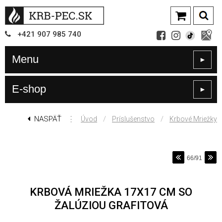
+421
907
985 740
Menu
►
E-shop
►
NASPÄŤ
⋮
/
/
Úvod
Príslušenstvo
Krbové Mriežky
66/91
KRBOVÁ MRIEŽKA 17X17 CM SO
ŽALÚZIOU GRAFITOVÁ