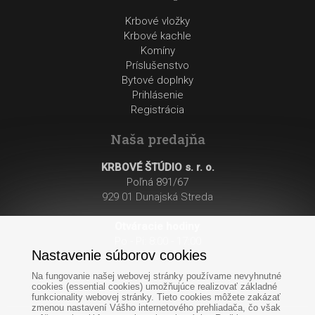
Krbové vložky
Krbové kachle
Komíny
Príslušenstvo
Bytové doplnky
Prihlásenie
Registrácia
Naša predajňa
KRBOVÉ ŠTÚDIO s. r. o.
Poľná 891/67
929 01 Dunajská Streda
Otváracie hodiny
:
Po - Pi: 8:00 - 17:00
Nastavenie súborov cookies
So: 8:00 - 12:00
Na fungovanie našej webovej stránky používame nevyhnutné
cookies (essential cookies) umožňujúce realizovať základné
funkcionality webovej stránky. Tieto cookies môžete zakázať
zmenou nastavení Vášho internetového prehliadača, čo však