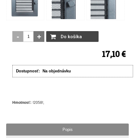
-
+
Do košíka
17,10 €
Dostupnosť:
Na objednávku
Hmotnosť
:
!2058!
Popis