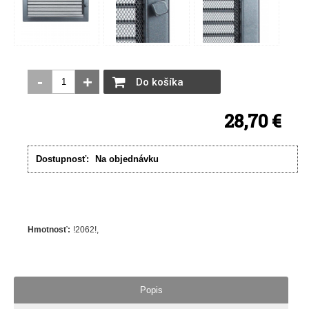
-
+
Do košíka
28,70 €
Dostupnosť:
Na objednávku
Hmotnosť
:
!2062!
Popis