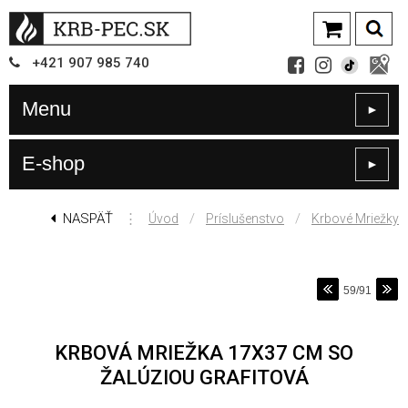
+421
907
985 740
Menu
►
E-shop
►
NASPÄŤ
⋮
/
/
Úvod
Príslušenstvo
Krbové Mriežky
59/91
KRBOVÁ MRIEŽKA 17X37 CM SO
ŽALÚZIOU GRAFITOVÁ