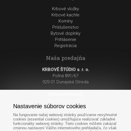
Krbové vložky
Krbové kachle
Komíny
Príslušenstvo
Bytové doplnky
Prihlásenie
Registrácia
Naša predajňa
KRBOVÉ ŠTÚDIO s. r. o.
Poľná 891/67
929 01 Dunajská Streda
Otváracie hodiny
:
Po - Pi: 8:00 - 17:00
Nastavenie súborov cookies
So: 8:00 - 12:00
Na fungovanie našej webovej stránky používame nevyhnutné
cookies (essential cookies) umožňujúce realizovať základné
funkcionality webovej stránky. Tieto cookies môžete zakázať
zmenou nastavení Vášho internetového prehliadača, čo však