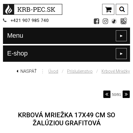
+421
907
985 740
Menu
►
E-shop
►
NASPÄŤ
⋮
/
/
Úvod
Príslušenstvo
Krbové Mriežky
50/91
KRBOVÁ MRIEŽKA 17X49 CM SO
ŽALÚZIOU GRAFITOVÁ