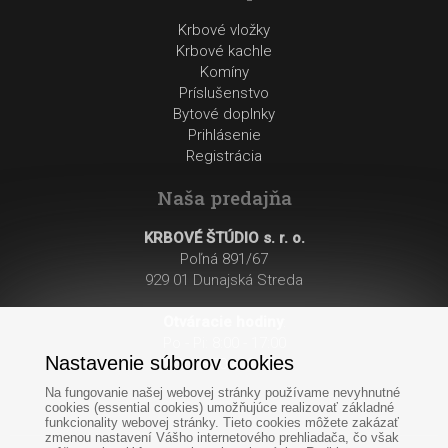
Krbové vložky
Krbové kachle
Komíny
Príslušenstvo
Bytové doplnky
Prihlásenie
Registrácia
Naša predajňa
KRBOVÉ ŠTÚDIO s. r. o.
Poľná 891/67
929 01 Dunajská Streda
Otváracie hodiny
:
Po - Pi: 8:00 - 17:00
Nastavenie súborov cookies
So: 8:00 - 12:00
Na fungovanie našej webovej stránky používame nevyhnutné
cookies (essential cookies) umožňujúce realizovať základné
funkcionality webovej stránky. Tieto cookies môžete zakázať
zmenou nastavení Vášho internetového prehliadača, čo však