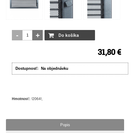
-
+
Do košíka
31,80 €
Dostupnosť:
Na objednávku
Hmotnosť
:
!2064!
Popis