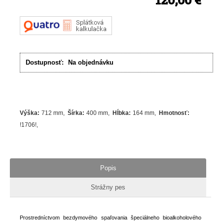
Dostupnosť:
Na objednávku
Výška
:
712 mm
Šírka
:
400 mm
Hĺbka
:
164 mm
Hmotnosť
:
!1706!
Popis
Strážny pes
Prostredníctvom bezdymového spaľovania špeciálneho bioalkoholového