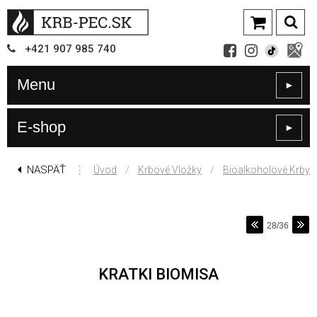
+421
907
985 740
Menu
►
E-shop
►
NASPÄŤ
⋮
/
/
Úvod
Krbové Vložky
Bioalkoholové Krby
28/36
KRATKI BIOMISA