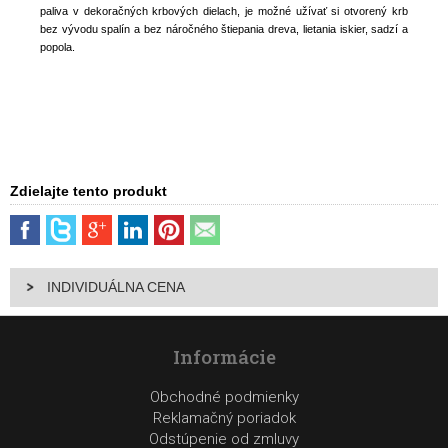
paliva v dekoračných krbových dielach, je možné užívať si otvorený krb
bez vývodu spalín a bez náročného štiepania dreva, lietania iskier, sadzí a
popola.
Zdielajte tento produkt
INDIVIDUÁLNA CENA
Informácie
Obchodné podmienky
Reklamačný poriadok
Odstúpenie od zmluvy