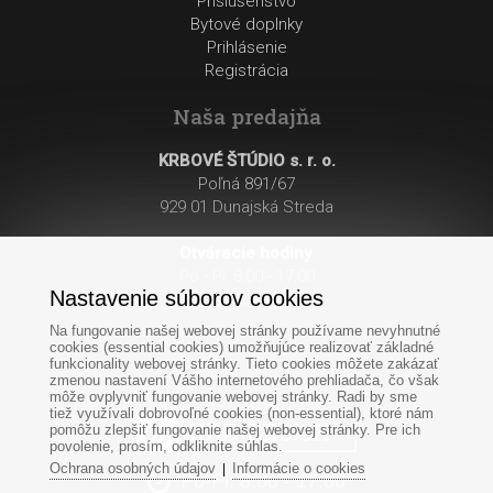
Príslušenstvo
Bytové doplnky
Prihlásenie
Registrácia
Naša predajňa
KRBOVÉ ŠTÚDIO s. r. o.
Poľná 891/67
929 01 Dunajská Streda
Otváracie hodiny
:
Po - Pi: 8:00 - 17:00
Nastavenie súborov cookies
So: 8:00 - 12:00
Na fungovanie našej webovej stránky používame nevyhnutné
cookies (essential cookies) umožňujúce realizovať základné
funkcionality webovej stránky. Tieto cookies môžete zakázať
zmenou nastavení Vášho internetového prehliadača, čo však
môže ovplyvniť fungovanie webovej stránky. Radi by sme
tiež využívali dobrovoľné cookies (non-essential), ktoré nám
pomôžu zlepšiť fungovanie našej webovej stránky. Pre ich
povolenie, prosím, odkliknite súhlas.
Ochrana osobných údajov
Informácie o cookies
|
Po-Pi: 8:00 - 17:00