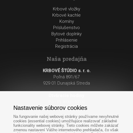
Krbové vložky
Krbové kachle
Komíny
Príslušenstvo
Bytové doplnky
Prihlásenie
Registrácia
Naša predajňa
KRBOVÉ ŠTÚDIO s. r. o.
Poľná 891/67
929 01 Dunajská Streda
Otváracie hodiny
:
Po - Pi: 8:00 - 17:00
Nastavenie súborov cookies
So: 8:00 - 12:00
Na fungovanie našej webovej stránky používame nevyhnutné
cookies (essential cookies) umožňujúce realizovať základné
funkcionality webovej stránky. Tieto cookies môžete zakázať
zmenou nastavení Vášho internetového prehliadača, čo však