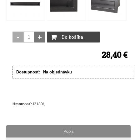
-
+
Do košíka
28,40 €
Dostupnosť:
Na objednávku
Hmotnosť
:
!2180!
Popis