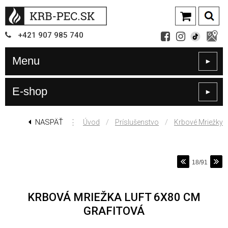
+421
907
985 740
Menu
►
E-shop
►
NASPÄŤ
⋮
/
/
Úvod
Príslušenstvo
Krbové Mriežky
18/91
KRBOVÁ MRIEŽKA LUFT 6X80 CM
GRAFITOVÁ