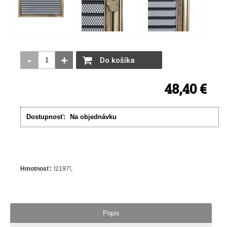
-
+
Do košíka
48,40 €
Dostupnosť:
Na objednávku
Hmotnosť
:
!2197!
Popis