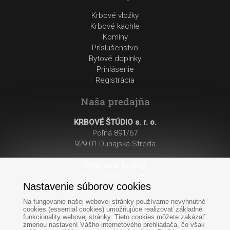
Krbové vložky
Krbové kachle
Komíny
Príslušenstvo
Bytové doplnky
Prihlásenie
Registrácia
Naša predajňa
KRBOVÉ ŠTÚDIO s. r. o.
Poľná 891/67
929 01 Dunajská Streda
Otváracie hodiny
:
Po - Pi: 8:00 - 17:00
Nastavenie súborov cookies
So: 8:00 - 12:00
Na fungovanie našej webovej stránky používame nevyhnutné
cookies (essential cookies) umožňujúce realizovať základné
funkcionality webovej stránky. Tieto cookies môžete zakázať
zmenou nastavení Vášho internetového prehliadača, čo však