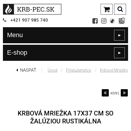
+421
907
985 740
Menu
►
E-shop
►
NASPÄŤ
⋮
/
/
Úvod
Príslušenstvo
Krbové Mriežky
40/91
KRBOVÁ MRIEŽKA 17X37 CM SO
ŽALÚZIOU RUSTIKÁLNA