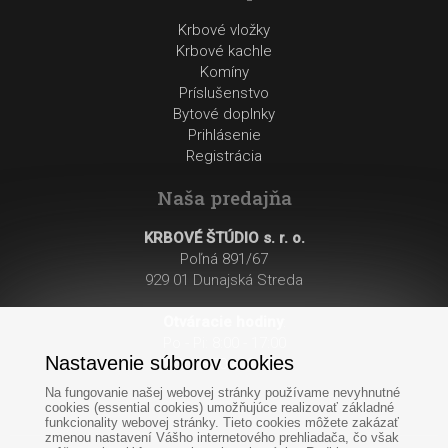
Krbové vložky
Krbové kachle
Komíny
Príslušenstvo
Bytové doplnky
Prihlásenie
Registrácia
Naša predajňa
KRBOVÉ ŠTÚDIO s. r. o.
Poľná 891/67
929 01 Dunajská Streda
Otváracie hodiny
:
Po - Pi: 8:00 - 17:00
Nastavenie súborov cookies
So: 8:00 - 12:00
Na fungovanie našej webovej stránky používame nevyhnutné
cookies (essential cookies) umožňujúce realizovať základné
funkcionality webovej stránky. Tieto cookies môžete zakázať
zmenou nastavení Vášho internetového prehliadača, čo však