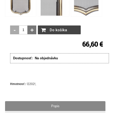
-
+
Do košíka
66,60 €
Dostupnosť:
Na objednávku
Hmotnosť
:
!2202!
Popis