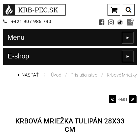
+421
907
985 740
Menu
►
E-shop
►
NASPÄŤ
⋮
/
/
Úvod
Príslušenstvo
Krbové Mriežky
44/91
KRBOVÁ MRIEŽKA TULIPÁN 28X33
CM