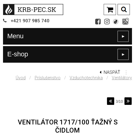
+421
907
985 740
Menu
►
E-shop
►
NASPÄŤ
⋮
/
/
/
Úvod
Príslušenstvo
Vzduchotechnika
Ventilátory
3/10
VENTILÁTOR 1717/100 ŤAŽNÝ S
ČIDLOM