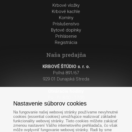
Krbové vložky
Krbové kachle
Komíny
Príslušenstvo
Bytové doplnky
Prihlásenie
Registrácia
Naša predajňa
KRBOVÉ ŠTÚDIO s. r. o.
Poľná 891/67
929 01 Dunajská Streda
Otváracie hodiny
:
Po - Pi: 8:00 - 17:00
Nastavenie súborov cookies
So: 8:00 - 12:00
Na fungovanie našej webovej stránky používame nevyhnutné
cookies (essential cookies) umožňujúce realizovať základné
funkcionality webovej stránky. Tieto cookies môžete zakázať
zmenou nastavení Vášho internetového prehliadača, čo však
môže ovplyvniť fungovanie webovej stránky. Radi by sme