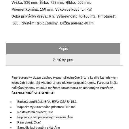
Výška
:
836 mm
Šírka
:
723 mm
Hĺbka
:
509 mm
Priemer komína
:
150 mm
Výkon celkový
:
14 kW
Doba prikládky dreva
:
6 h
Výhrevnosť
:
70-100 m2
Hmotnosť
:
!308!
Systém
:
teplovzdušný
Dľžka polena
:
40 cm
Popis
Strážny pes
Plne európsky dizajn zachovávajúci si jedinečné črty a kvalitu kanadských
krbových kachlí. Sú vhodné aj pre nízkoenergetické domy. Faredná škála
bočných plechov im dáva možnosť umiestnenia do moderných interiérov.
ŠTANDARDNÉ VLASTNOSTI
Emisná certifikáciu EPA: EPA / CSA B415.1
Kapacita vykurovaného priestoru: 115
m²
Nastaviteľná rukoväť: Nie
Popolník s bezpečnostným vekom: Áno
Rám dverí: Oceľ
Samočistiaci systém skla: Áno