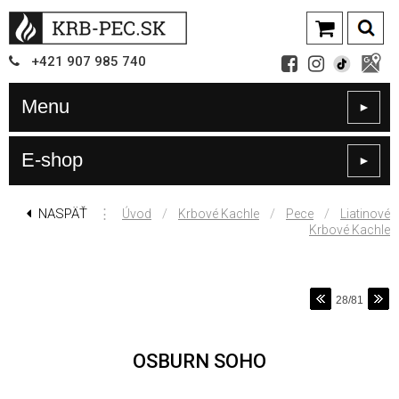
+421
907
985 740
Menu
►
E-shop
►
NASPÄŤ
⋮
/
/
/
Úvod
Krbové Kachle
Pece
Liatinové
Krbové Kachle
28/81
OSBURN SOHO