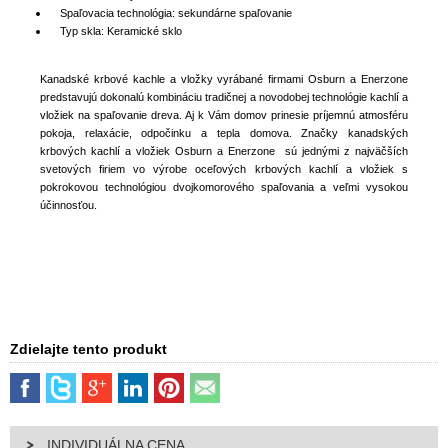
Spaľovacia technológia: sekundárne spaľovanie
Typ skla: Keramické sklo
Kanadské krbové kachle a vložky vyrábané firmami Osburn a Enerzone
predstavujú dokonalú kombináciu tradičnej a novodobej technológie kachlí a
vložiek na spaľovanie dreva. Aj k Vám domov prinesie príjemnú atmosféru
pokoja, relaxácie, odpočinku a tepla domova. Značky kanadských
krbových kachlí a vložiek Osburn a Enerzone sú jednými z najväčších
svetových firiem vo výrobe oceľových krbových kachlí a vložiek s
pokrokovou technológiou dvojkomorového spaľovania a veľmi vysokou
účinnosťou.
Zdielajte tento produkt
INDIVIDUÁLNA CENA