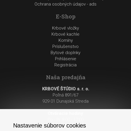
Ochrana osobných údajov - ads
E-Shop
Krbové vložky
Krbové kachle
Komíny
Príslušenstvo
Bytové doplnky
Prihlásenie
Registrácia
Naša predajňa
KRBOVÉ ŠTÚDIO s. r. o.
Poľná 891/67
929 01 Dunajská Streda
Otváracie hodiny
:
Po - Pi: 8:00 - 17:00
Nastavenie súborov cookies
So: 8:00 - 12:00