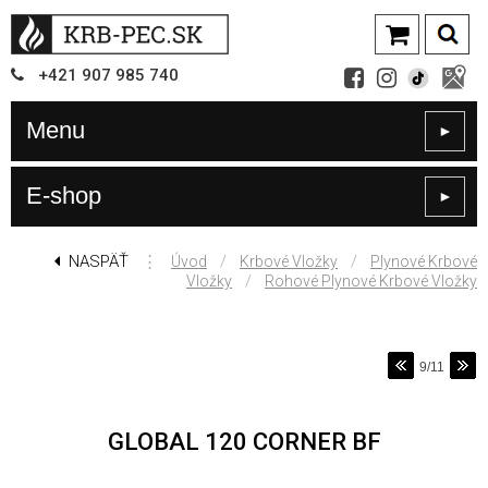
+421
907
985 740
Menu
►
E-shop
►
NASPÄŤ
⋮
/
/
Úvod
Krbové Vložky
Plynové Krbové
/
Vložky
Rohové Plynové Krbové Vložky
9/11
GLOBAL 120 CORNER BF