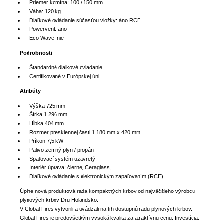
Priemer komína: 100 / 150 mm
Váha: 120 kg
Diaľkové ovládanie súčasťou vložky: áno RCE
Powervent: áno
Eco Wave: nie
Podrobnosti
Štandardné dialkové ovladanie
Certifikované v Európskej úni
Atribúty
Výška 725 mm
Šírka 1 296 mm
Hĺbka 404 mm
Rozmer presklennej časti 1 180 mm x 420 mm
Príkon 7,5 kW
Palivo zemný plyn / propán
Spaľovací systém uzavretý
Interiér úprava: čierne, Ceraglass,
Diaľkové ovládanie s elektronickým zapaľovaním (RCE)
Úplne nová produktová rada kompaktných krbov od najväčšieho výrobcu
plynových krbov Dru Holandsko.
V Global Fires vytvorili a uvádzali na trh dostupnú radu plynových krbov.
Global Fires je predovšetkým vysoká kvalita za atraktívnu cenu. Investícia,