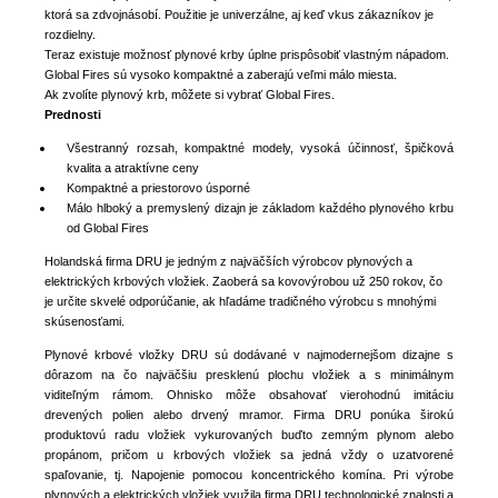
ktorá sa zdvojnásobí. Použitie je univerzálne, aj keď vkus zákazníkov je
rozdielny.
Teraz existuje možnosť plynové krby úplne prispôsobiť vlastným nápadom.
Global Fires sú vysoko kompaktné a zaberajú veľmi málo miesta.
Ak zvolíte plynový krb, môžete si vybrať Global Fires.
Prednosti
Všestranný rozsah, kompaktné modely, vysoká účinnosť, špičková
kvalita a atraktívne ceny
Kompaktné a priestorovo úsporné
Málo hlboký a premyslený dizajn je základom každého plynového krbu
od Global Fires
Holandská firma DRU je jedným z najväčších výrobcov plynových a
elektrických krbových vložiek. Zaoberá sa kovovýrobou už 250 rokov, čo
je určite skvelé odporúčanie, ak hľadáme tradičného výrobcu s mnohými
skúsenosťami.
Plynové krbové vložky DRU sú dodávané v najmodernejšom dizajne s
dôrazom na čo najväčšiu presklenú plochu vložiek a s minimálnym
viditeľným rámom. Ohnisko môže obsahovať vierohodnú imitáciu
drevených polien alebo drvený mramor. Firma DRU ponúka širokú
produktovú radu vložiek vykurovaných buďto zemným plynom alebo
propánom, pričom u krbových vložiek sa jedná vždy o uzatvorené
spaľovanie, tj. Napojenie pomocou koncentrického komína. Pri výrobe
plynových a elektrických vložiek využila firma DRU technologické znalosti a