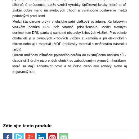
dlhoročné skúsenosti, takže vznikli výrobky špičkovej kvality, ktoré si už
získali dobré meno na svetových trhoch a výnimočné postavenie medzi
podobnými produktmi.
Medzi štandardné prvky v obsluhe patrí diaľkové ovládanie. Ku krbovým
vložkám ponúka DRU tiež vhodné príslušenstvo. Medzi hlavným
sortimentom DRU patria aj samotné obstavby krbových vložiek. Prevedenie
obstavieb je u plynových krbových vložiek z kameňa a pri elektrických
okrem neho aj z materiálu MDF (stolársky materiál s možnosťou nástreku
farby).
Okrem možnosti inštalácie plynového horáka do existujúceho ohniska sú k
dispozícii 3 druhy otvorených ohnísk so zabudovaným plynovým horákom,
ktoré sa dajú zabudovať novo a to čelne alebo ako rohový alebo aj
trojstranný krb.
Zdielajte tento produkt