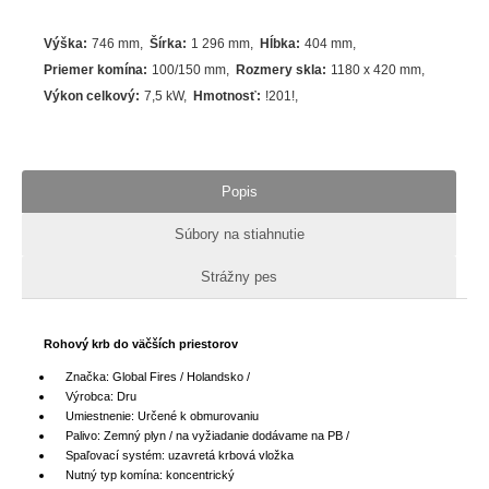
Výška
:
746 mm
Šírka
:
1 296 mm
Hĺbka
:
404 mm
Priemer komína
:
100/150 mm
Rozmery skla
:
1180 x 420 mm
Výkon celkový
:
7,5 kW
Hmotnosť
:
!201!
Popis
Súbory na stiahnutie
Strážny pes
Rohový krb do väčších priestorov
Značka: Global Fires / Holandsko /
Výrobca: Dru
Umiestnenie: Určené k obmurovaniu
Palivo: Zemný plyn / na vyžiadanie dodávame na PB /
Spaľovací systém: uzavretá krbová vložka
Nutný typ komína: koncentrický