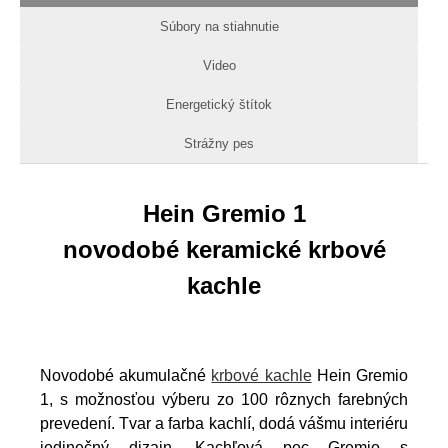
Súbory na stiahnutie
Video
Energetický štítok
Strážny pes
Hein Gremio 1
novodobé keramické krbové
kachle
Novodobé akumulačné
krbové kachle
Hein Gremio
1, s možnosťou výberu zo 100 rôznych farebných
prevedení. Tvar a farba kachlí, dodá vášmu interiéru
jedinečný dizajn. Kachľová pec Gremio s