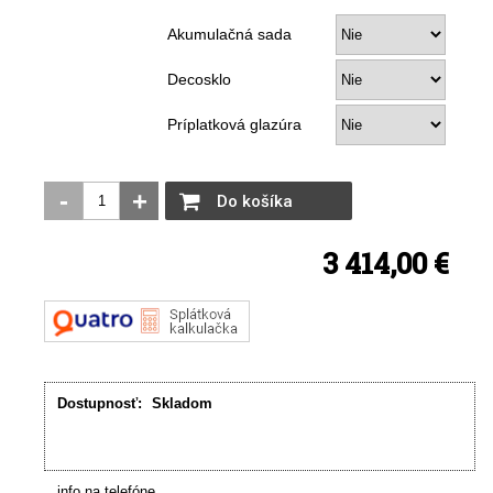
Akumulačná sada
Decosklo
Príplatková glazúra
-
+
Do košíka
3 414,00 €
Dostupnosť:
Skladom
info na telefóne