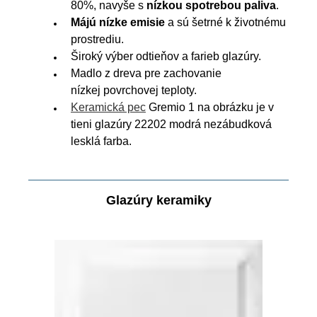
80%, navyše s
nízkou spotrebou paliva
.
Májú nízke emisie
a sú šetrné k životnému
prostrediu.
Široký výber odtieňov a farieb glazúry.
Madlo z dreva pre zachovanie
n
ízkej povrchovej teploty.
Keramická pec
Gremio 1 na obrázku je v
tieni glazúry 22202 modrá nezábudková
lesklá farba.
Glazúry keramiky