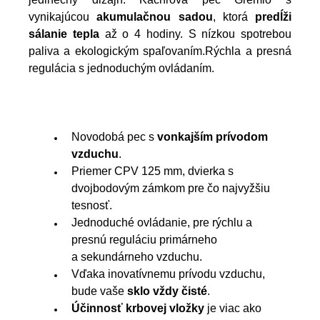
vynikajúcou
akumulačnou sadou
, ktorá
predĺži
sálanie tepla
až o 4 hodiny. S nízkou spotrebou
paliva a ekologickým spaľovaním.Rýchla a presná
regulácia s jednoduchým ovládaním.
Novodobá pec s
vonkajším prívodom
vzduchu
.
Priemer CPV 125 mm, dvierka s
dvojbodovým zámkom pre čo najvyžšiu
tesnosť.
Jednoduché ovládanie, pre rýchlu a
presnú reguláciu primárneho
a sekundárneho vzduchu.
Vďaka inovatívnemu prívodu vzduchu,
bude vaše
sklo vždy čisté
.
Účinnosť krbovej vložky
je viac ako