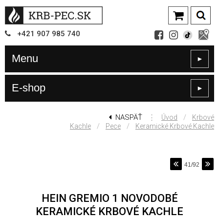
+421
907
985 740
Menu
►
E-shop
►
NASPÄŤ
⋮
/
Úvod
Krbové
/
/
Kachle
Pece
Keramické Krbové Kachle
41/92
HEIN GREMIO 1 NOVODOBÉ
KERAMICKÉ KRBOVÉ KACHLE