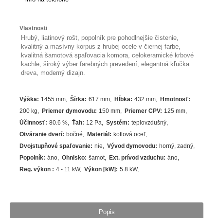
Vlastnosti
Hrubý, liatinový rošt, popolník pre pohodlnejšie čistenie,
kvalitný a masívny korpus z hrubej ocele v čiernej farbe,
kvalitná šamotová spaľovacia komora, celokeramické krbové
kachle, široký výber farebných prevedení, elegantná kľučka
dreva, moderný dizajn.
Výška
:
1455 mm
Šírka
:
617 mm
Hĺbka
:
432 mm
Hmotnosť
:
200 kg
Priemer dymovodu
:
150 mm
Priemer CPV
:
125 mm
Účinnosť
:
80.6
%
Ťah
:
12 Pa
Systém
:
teplovzdušný
Otváranie dverí
:
bočné
Materiál
:
kotlová oceľ
Dvojstupňové spaľovanie
:
nie
Vývod dymovodu
:
horný
,
zadný
Popolník
:
áno
Ohnisko
:
šamot
Ext. prívod vzduchu
:
áno
Reg. výkon
:
4 - 11 kW
Výkon [kW]
:
5.8
kW
Popis