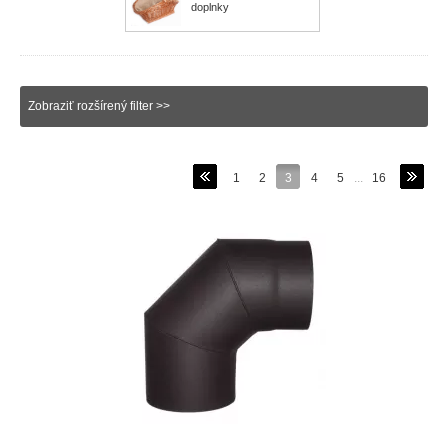
doplnky
Zobraziť rozšírený filter >>
1
2
3
4
5
...
16