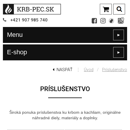
+421
907
985 740
Menu
►
E-shop
►
NASPÄŤ
⋮
/
Úvod
Príslušenstvo
PRÍSLUŠENSTVO
Široká ponuka príslušenstva ku krbom a kachliam, originálne
náhradné diely, materiály a doplnky.