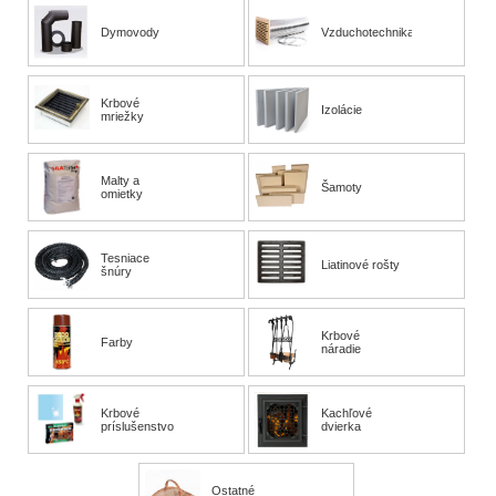
Dymovody
Vzduchotechnika
Krbové
Izolácie
mriežky
Malty a
Šamoty
omietky
Tesniace
Liatinové rošty
šnúry
Krbové
Farby
náradie
Krbové
Kachľové
príslušenstvo
dvierka
Ostatné