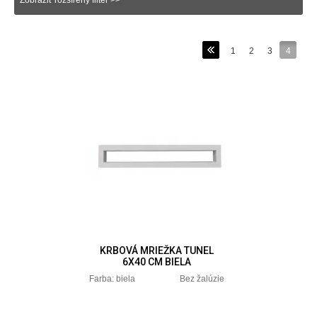
Zobraziť rozšírený filter >>
1
2
3
4
KRBOVÁ MRIEŽKA TUNEL
6X40 CM BIELA
Farba: biela Bez žalúzie