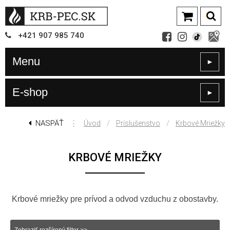
+421
907
985 740
Menu
►
E-shop
►
NASPÄŤ
⋮
/
/
Úvod
Príslušenstvo
Krbové Mriežky
KRBOVÉ MRIEŽKY
Krbové mriežky pre prívod a odvod vzduchu z obostavby.