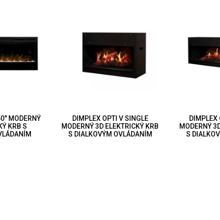
50" MODERNÝ
DIMPLEX OPTI V SINGLE
DIMPLEX 
KÝ KRB S
MODERNÝ 3D ELEKTRICKÝ KRB
MODERNÝ 3D
VLÁDANÍM
S DIALKOVÝM OVLÁDANÍM
S DIALKO