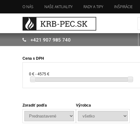
O NÁS
NAŠE AKTUALITY
RADY A TIPY
INŠPIRÁCIE
+421
907
985 740
Cena s DPH
0 € - 4575 €
Zoradiť podľa
Výrobca