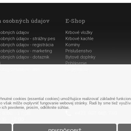
 osobných údajov
E-Shop
sobných údajov
Krbové vložky
obných údajov - strážny pes
Krbové kachle
obných údajov - registrácia
Komíny
obných údajov - marketing
Príslušenstvo
obných údajov - dotaznik
Bytové doplnky
i
Prihlásenie
obných údajov - ads
Registrácia
nutné cookies (essential cookies) umožňujúce realizovať základné funkciona
o však môže ovplyvniť fungovanie webovej stránky. Radi by sme tiež využíval
ich povolenie, prosím, odkliknite súhlas.
: 8:00 - 17:00
+421
907
985 740
:00 - 12:00