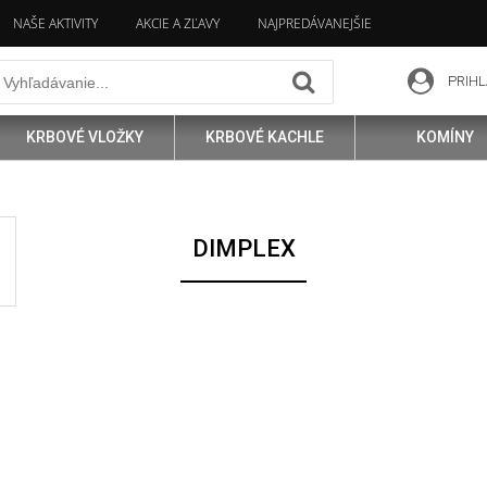
NAŠE AKTIVITY
AKCIE A ZĽAVY
NAJPREDÁVANEJŠIE
PRIHL
KRBOVÉ VLOŽKY
KRBOVÉ KACHLE
KOMÍNY
DIMPLEX