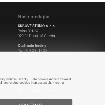
Naša predajňa
KRBOVÉ ŠTÚDIO s. r. o.
Poľná 891/67
929 01 Dunajská Streda
Otváracie hodiny
:
Po - Pi: 8:00 - 17:00
So: 8:00 - 12:00
lity webovej stránky. Tieto cookies môžete zakázať
i dobrovoľné cookies (non-essential), ktoré nám
info@krb-pec.sk