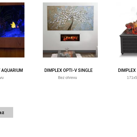
V AQUARIUM
DIMPLEX OPTI-V SINGLE
DIMPLEX
evu
Bez ohrevu
171x
az