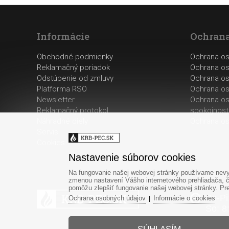
Informácie
Ochrana
Obchodné podmienky
Ochrana o
Reklamačný poriadok
Ochrana os
Odstúpenie od zmluvy
Ochrana os
Platforma RSO
Ochrana os
Newsletter
Ochrana os
Reklamačný protokol
spokojnost
Náhradné diely
Ochrana os
Servis
Cookies
Nastavenie súborov cookies
Na fungovanie našej webovej stránky používame nevyh
zmenou nastavení Vášho internetového prehliadača, č
pomôžu zlepšiť fungovanie našej webovej stránky. Pre 
Po-Pi
Ochrana osobných údajov
Informácie o cookies
|
So: 8