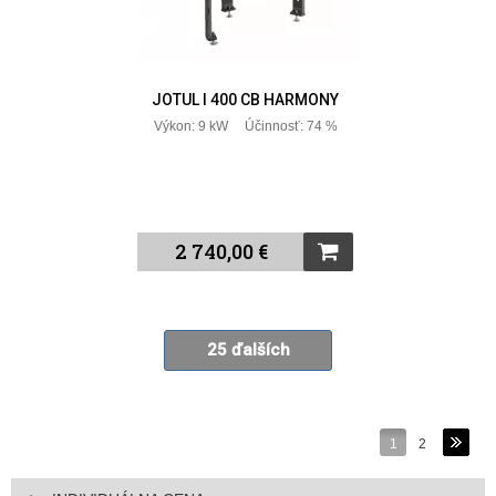
JOTUL I 400 CB HARMONY
Výkon: 9 kW Účinnosť: 74 %
2 740,00 €
25 ďalších
1
2