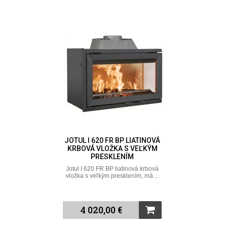
JOTUL I 620 FR BP LIATINOVÁ
KRBOVÁ VLOŽKA S VEĽKÝM
PRESKLENÍM
Jotul I 620 FR BP liatinová krbová
vložka s veľkým presklením, má ...
4 020,00 €