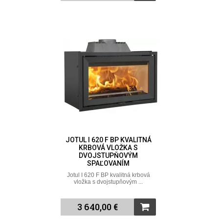
JOTUL I 620 F BP KVALITNÁ
KRBOVÁ VLOŽKA S
DVOJSTUPŇOVÝM
SPAĽOVANÍM
Jotul I 620 F BP kvalitná krbová
vložka s dvojstupňovým ...
3 640,00 €