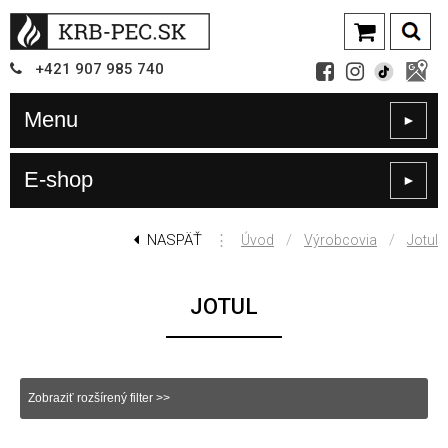
+421
907
985 740
Menu
►
E-shop
►
NASPÄŤ
⋮
/
/
Úvod
Výrobcovia
Jotul
JOTUL
Zobraziť rozšírený filter >>