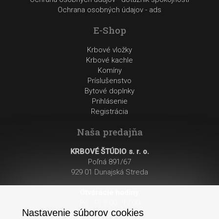
Ochrana osobných údajov - ads
E-Shop
Krbové vložky
Krbové kachle
Komíny
Príslušenstvo
Bytové doplnky
Prihlásenie
Registrácia
Naša predajňa
KRBOVÉ ŠTÚDIO s. r. o.
Poľná 891/67
929 01 Dunajská Streda
Otváracie hodiny
:
Po - Pi: 8:00 - 17:00
Nastavenie súborov cookies
So: 8:00 - 12:00