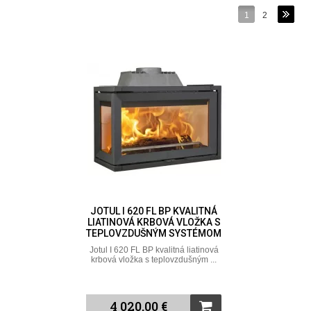
1
2
JOTUL I 620 FL BP KVALITNÁ
LIATINOVÁ KRBOVÁ VLOŽKA S
TEPLOVZDUŠNÝM SYSTÉMOM
Jotul I 620 FL BP kvalitná liatinová
krbová vložka s teplovzdušným ...
4 020,00 €