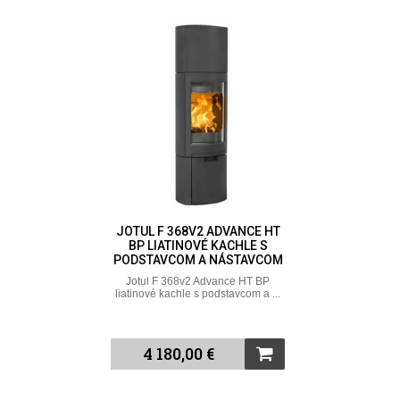
JOTUL F 368V2 ADVANCE HT
BP LIATINOVÉ KACHLE S
PODSTAVCOM A NÁSTAVCOM
Jotul F 368v2 Advance HT BP
liatinové kachle s podstavcom a ...
4 180,00 €