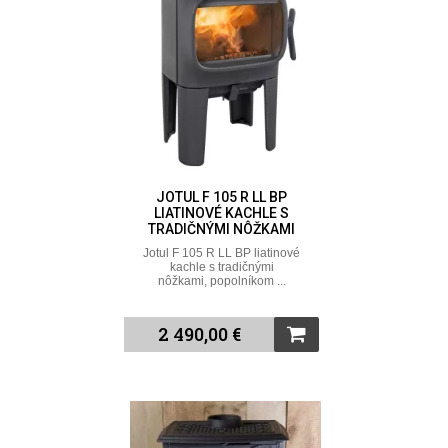
JOTUL F 105 R LL BP
LIATINOVÉ KACHLE S
TRADIČNÝMI NÔŽKAMI
Jotul F 105 R LL BP liatinové
kachle s tradičnými
nôžkami, popolníkom ...
2 490,00 €