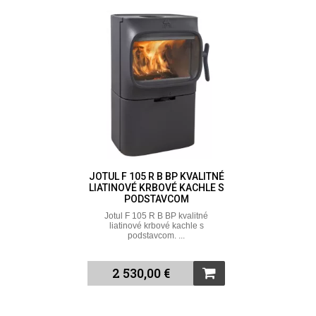
JOTUL F 105 R B BP KVALITNÉ
LIATINOVÉ KRBOVÉ KACHLE S
PODSTAVCOM
Jotul F 105 R B BP kvalitné
liatinové krbové kachle s
podstavcom. ...
2 530,00 €