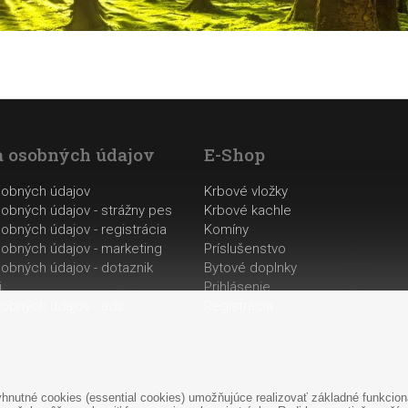
 osobných údajov
E-Shop
sobných údajov
Krbové vložky
obných údajov - strážny pes
Krbové kachle
obných údajov - registrácia
Komíny
obných údajov - marketing
Príslušenstvo
obných údajov - dotaznik
Bytové doplnky
i
Prihlásenie
obných údajov - ads
Registrácia
nutné cookies (essential cookies) umožňujúce realizovať základné funkciona