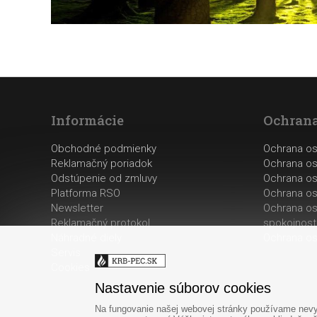
Informácie
Ochrana
Obchodné podmienky
Ochrana o
Reklamačný poriadok
Ochrana os
Odstúpenie od zmluvy
Ochrana os
Platforma RSO
Ochrana os
Newsletter
Ochrana os
Reklamačný protokol
spokojnost
Náhradné diely
Ochrana os
Servis
Cookies
Nastavenie súborov cookies
Na fungovanie našej webovej stránky používame nevyh