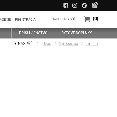
(0)
NÁKUPNÝ KOŠÍK
ÁSENIE
REGISTRÁCIA
PRÍSLUŠENSTVO
BYTOVÉ DOPLNKY
NASPÄŤ
⋮
/
/
Úvod
Výrobcovia
Timpex
časnosti má spoločnosť veľmi širokú ponuku výrobkov - od
nej reguluje prívod vzduchu do ohniska. Tým sa maximalizuje
 veľa dreva
na dosiahnutie optimálnej teploty. Znižuje sa