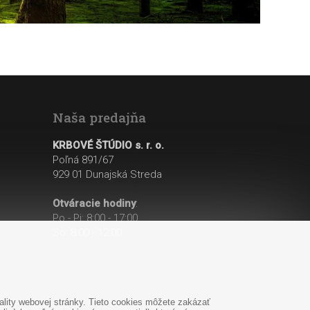
Naša predajňa
KRBOVÉ ŠTÚDIO s. r. o.
Poľná 891/67
929 01 Dunajská Streda
Otváracie hodiny
:
Po - Pi: 8:00 - 17:00
So: 8:00 - 12:00
lity webovej stránky. Tieto cookies môžete zakázať