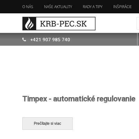
O NÁS
NAŠE AKTUALITY
RADY A TIPY
INŠPIRÁCIE
+421
907
985 740
Timpex - automatické regulovanie
Spoločnosť
Timpex
je na trhu už
19 rokov
a odvtedy vyv
jednoduchých regulátorov spaľovania až po komplexné regul
Prečítajte si viac
Automatické systémy regulácie vzduchu optimalizujú spaľ
spotreba energie. Prebytočná energia, ktorá by unikla 