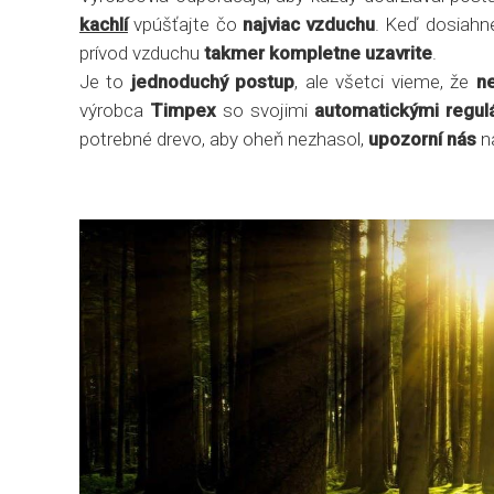
kachlí
vpúšťajte čo
najviac vzduchu
. Keď dosiahne
prívod vzduchu
takmer kompletne uzavrite
.
Je to
jednoduchý postup
, ale všetci vieme, že
n
výrobca
Timpex
so svojimi
automatickými regul
potrebné drevo, aby oheň nezhasol,
upozorní nás
na