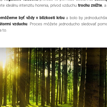
te ideálnu intenzitu horenia, prívod vzduchu
trochu znížte
, 
emôžeme byť vždy v blízkosti krbu
a bolo by jednoduchši
átormi vzduchu
. Proces môžete jednoducho sledovať po
 to.