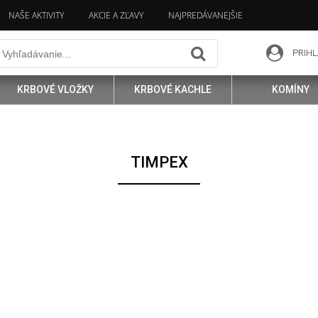
NAŠE AKTIVITY
AKCIE A ZĽAVY
NAJPREDÁVANEJŠIE
PRIHL
KRBOVÉ VLOŽKY
KRBOVÉ KACHLE
KOMÍNY
TIMPEX
íja a vyrába
najmodernejšie produkty na reguláciu vzduchu
. V sú
átory určené na ohrev teplej vody.
ovanie v
kachliach
alebo
krboch
. Zariadenie zisťuje teplotu a podľa 
do komína, sa zhodnocuje. V dôsledku toho
nie je potrebné použiť