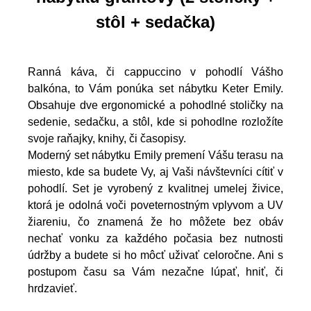
stôl + sedačka)
Ranná káva, či cappuccino v pohodlí Vášho
balkóna, to Vám ponúka set nábytku Keter Emily.
Obsahuje dve ergonomické a pohodlné stoličky na
sedenie, sedačku, a stôl, kde si pohodlne rozložíte
svoje raňajky, knihy, či časopisy.
Moderný set nábytku Emily premení Vášu terasu na
miesto, kde sa budete Vy, aj Vaši návštevníci cítiť v
pohodlí. Set je vyrobený z kvalitnej umelej živice,
ktorá je odolná voči poveternostným vplyvom a UV
žiareniu, čo znamená že ho môžete bez obáv
nechať vonku za každého počasia bez nutnosti
údržby a budete si ho môcť uživať celoročne. Ani s
postupom času sa Vám nezačne lúpať, hniť, či
hrdzavieť.