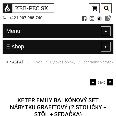
+421
907
985 740
Menu
►
E-shop
►
NASPÄŤ
⋮
/
/
Úvod
Bytové Doplnky
Záhradný Nábytok
28/42
KETER EMILY BALKÓNOVÝ SET
NÁBYTKU GRAFITOVÝ (2 STOLIČKY +
STÔL + SEDAČKA)