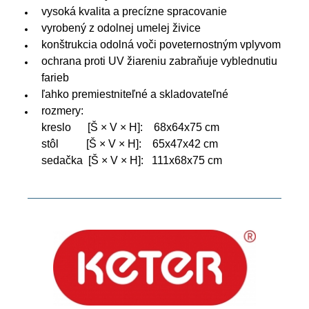
vysoká kvalita a precízne spracovanie
vyrobený z odolnej umelej živice
konštrukcia odolná voči poveternostným vplyvom
ochrana proti UV žiareniu zabraňuje vyblednutiu
farieb
ľahko premiestniteľné a skladovateľné
rozmery:
kreslo [Š × V × H]: 68x64x75 cm
stôl [Š × V × H]: 65x47x42 cm
sedačka [Š × V × H]: 111x68x75 cm