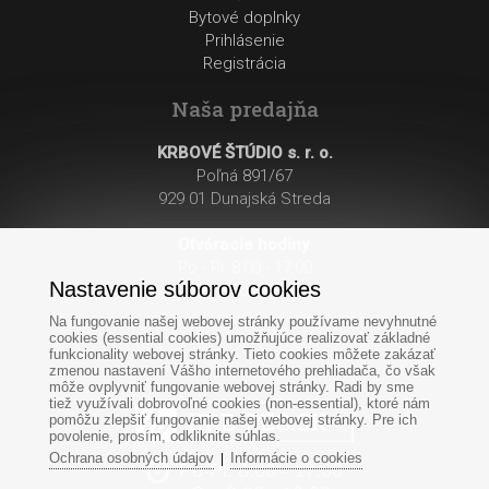
Bytové doplnky
Prihlásenie
Registrácia
Naša predajňa
KRBOVÉ ŠTÚDIO s. r. o.
Poľná 891/67
929 01 Dunajská Streda
Otváracie hodiny
:
Po - Pi: 8:00 - 17:00
Nastavenie súborov cookies
So: 8:00 - 12:00
Na fungovanie našej webovej stránky používame nevyhnutné
cookies (essential cookies) umožňujúce realizovať základné
funkcionality webovej stránky. Tieto cookies môžete zakázať
zmenou nastavení Vášho internetového prehliadača, čo však
môže ovplyvniť fungovanie webovej stránky. Radi by sme
tiež využívali dobrovoľné cookies (non-essential), ktoré nám
pomôžu zlepšiť fungovanie našej webovej stránky. Pre ich
povolenie, prosím, odkliknite súhlas.
Ochrana osobných údajov
Informácie o cookies
|
Po-Pi: 8:00 - 17:00