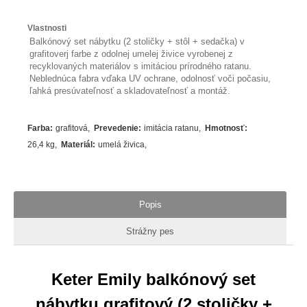
Vlastnosti
Balkónový set nábytku (2 stoličky + stôl + sedačka) v
grafitoverj farbe z odolnej umelej živice vyrobenej z
recyklovaných materiálov s imitáciou prírodného ratanu.
Neblednúca fabra vďaka UV ochrane, odolnosť voči počasiu,
ľahká presúvateľnosť a skladovateľnosť a montáž.
Farba
:
grafitová
Prevedenie
:
imitácia ratanu
Hmotnosť
:
26,4 kg
Materiál
:
umelá živica
Popis
Strážny pes
Keter Emily balkónový set
nábytku grafitový (2 stoličky +