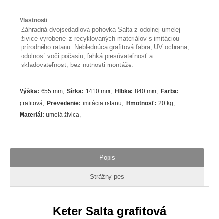
Vlastnosti
Záhradná dvojsedadlová pohovka Salta z odolnej umelej
živice vyrobenej z recyklovaných materiálov s imitáciou
prírodného ratanu. Neblednúca grafitová fabra, UV ochrana,
odolnosť voči počasiu, ľahká presúvateľnosť a
skladovateľnosť, bez nutnosti montáže.
Výška
:
655 mm
Šírka
:
1410 mm
Hĺbka
:
840 mm
Farba
:
grafitová
Prevedenie
:
imitácia ratanu
Hmotnosť
:
20 kg
Materiál
:
umelá živica
Popis
Strážny pes
Keter Salta grafitová