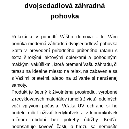
dvojsedadlová záhradná
pohovka
Relaxácia v pohodlí Vášho domova - to Vám
ponúka moderná záhradná dvojsedadlová pohovka
Salta v prevedení prírodného prúteného ratanu s
extra širokými lakťovými opierkami a pohodlnými
mäkkými vakúšikmi, ktorá
premení Vašu záhradu, či
terasu na ideálne miesto na relax, na zabavenie sa
s Vašími priateľmi, alebo na užívanie si nerušenej
samoty.
Produkt je šetrný k životnému prostrediu, vyrobené
z recyklovaných materiálov (umelá živica), odolných
voči vplyvom počasia. Vďaka UV ochrane si ho
budete môcť užívať kedykoľvek a v ktoromkoľvek
ročnom období bez potreby údržby. Keďže
neobsahuje kovové časti, o hrdzu sa nemusíte