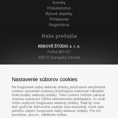
Komíny
Príslušenstvo
Bytové doplnky
Prihlásenie
Registrácia
Naša predajňa
KRBOVÉ ŠTÚDIO s. r. o.
Poľná 891/67
929 01 Dunajská Streda
Otváracie hodiny
:
Po - Pi: 8:00 - 17:00
Nastavenie súborov cookies
So: 8:00 - 12:00
Na fungovanie našej webovej stránky používame nevyhnutné
cookies (essential cookies) umožňujúce realizovať základné
funkcionality webovej stránky. Tieto cookies môžete zakázať
zmenou nastavení Vášho internetového prehliadača, čo však
môže ovplyvniť fungovanie webovej stránky. Radi by sme
tiež využívali dobrovoľné cookies (non-essential), ktoré nám
pomôžu zlepšiť fungovanie našej webovej stránky. Pre ich
povolenie, prosím, odkliknite súhlas.