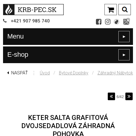
+421
907
985 740
Menu
►
E-shop
►
NASPÄŤ
⋮
/
/
Úvod
Bytové Doplnky
Záhradný Nábytok
6/42
KETER SALTA GRAFITOVÁ
DVOJSEDADLOVÁ ZÁHRADNÁ
POHOVKA