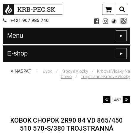
+421
907
985 740
Menu
►
E-shop
►
NASPÄŤ
⋮
/
/
Úvod
Krbové Vložky
Krbové Vložky Na
/
Drevo
Trojstranné Krbové Vložky
14/57
KOBOK CHOPOK 2R90 84 VD 865/450
510 570-S/380 TROJSTRANNÁ