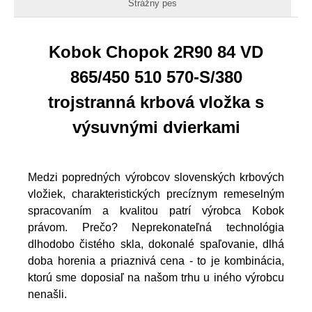
Strážny pes
Kobok Chopok 2R90 84 VD
865/450 510 570-S/380
trojstranná krbová vložka s
výsuvnými dvierkami
Medzi popredných výrobcov slovenských krbových
vložiek, charakteristických precíznym remeselným
spracovaním a kvalitou patrí výrobca Kobok
právom. Prečo? Neprekonateľná technológia
dlhodobo čistého skla, dokonalé spaľovanie, dlhá
doba horenia a priaznivá cena - to je kombinácia,
ktorú sme doposiaľ na našom trhu u iného výrobcu
nenašli.