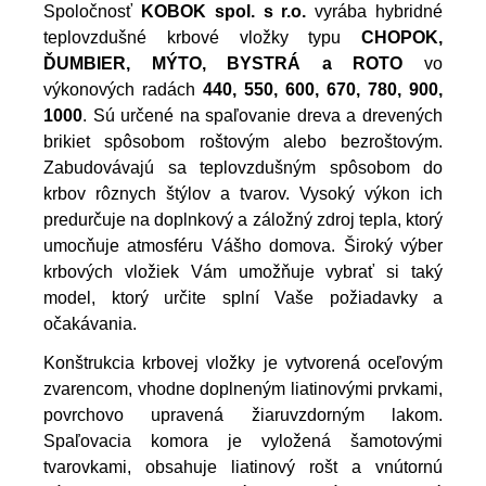
Spoločnosť
KOBOK spol. s r.o.
vyrába hybridné
teplovzdušné krbové vložky typu
CHOPOK,
ĎUMBIER, MÝTO, BYSTRÁ a ROTO
vo
výkonových radách
440, 550, 600, 670, 780, 900,
1000
. Sú určené na spaľovanie dreva a drevených
brikiet spôsobom roštovým alebo bezroštovým.
Zabudovávajú sa teplovzdušným spôsobom do
krbov rôznych štýlov a tvarov. Vysoký výkon ich
predurčuje na doplnkový a záložný zdroj tepla, ktorý
umocňuje atmosféru Vášho domova. Široký výber
krbových vložiek Vám umožňuje vybrať si taký
model, ktorý určite splní Vaše požiadavky a
očakávania.
Konštrukcia krbovej vložky je vytvorená oceľovým
zvarencom, vhodne doplneným liatinovými prvkami,
povrchovo upravená žiaruvzdorným lakom.
Spaľovacia komora je vyložená šamotovými
tvarovkami, obsahuje liatinový rošt a vnútornú