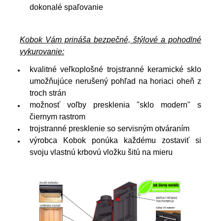
dokonalé spaľovanie
Kobok Vám prináša bezpečné, štýlové a pohodlné
vykurovanie:
kvalitné veľkoplošné trojstranné keramické sklo
umožňujúce nerušený pohľad na horiaci oheň z
troch strán
možnosť voľby presklenia "sklo modern" s
čiernym rastrom
trojstranné presklenie so servisným otváraním
výrobca Kobok ponúka každému zostaviť si
svoju vlastnú krbovú vložku šitú na mieru