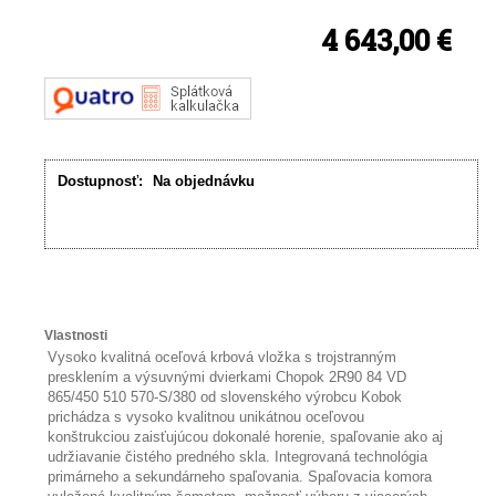
4 643,00 €
Dostupnosť:
Na objednávku
Vlastnosti
Vysoko kvalitná oceľová krbová vložka s trojstranným
presklením a výsuvnými dvierkami Chopok 2R90 84 VD
865/450 510 570-S/380 od slovenského výrobcu Kobok
prichádza s vysoko kvalitnou unikátnou oceľovou
konštrukciou zaisťujúcou dokonalé horenie, spaľovanie ako aj
udržiavanie čistého predného skla. Integrovaná technológia
primárneho a sekundárneho spaľovania. Spaľovacia komora