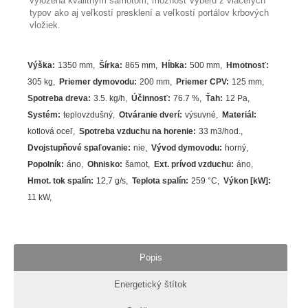
vyložená kvalitným šamotom, možnosť výberu z viacerých
typov ako aj veľkostí presklení a veľkostí portálov krbových
vložiek.
Výška
:
1350 mm
Šírka
:
865 mm
Hĺbka
:
500 mm
Hmotnosť
:
305 kg
Priemer dymovodu
:
200 mm
Priemer CPV
:
125 mm
Spotreba dreva
:
3.5.
kg/h
Účinnosť
:
76.7
%
Ťah
:
12 Pa
Systém
:
teplovzdušný
Otváranie dverí
:
výsuvné
Materiál
:
kotlová oceľ
Spotreba vzduchu na horenie
:
33 m3/hod.
Dvojstupňové spaľovanie
:
nie
Vývod dymovodu
:
horný
Popolník
:
áno
Ohnisko
:
šamot
Ext. prívod vzduchu
:
áno
Hmot. tok spalín
:
12,7 g/s
Teplota spalín
:
259
°C
Výkon [kW]
:
11
kW
Popis
Energetický štítok