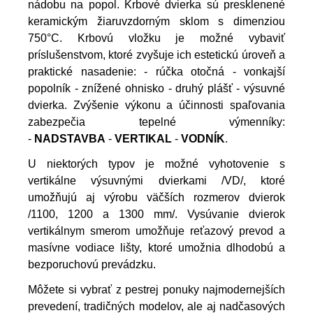
nádobu na popol. Krbové dvierka sú presklenené
keramickým žiaruvzdorným sklom s dimenziou
750°C. Krbovú vložku je možné vybaviť
príslušenstvom, ktoré zvyšuje ich estetickú úroveň a
praktické nasadenie: - rúčka otočná - vonkajší
popolník - znížené ohnisko - druhý plášť - výsuvné
dvierka. Zvýšenie výkonu a účinnosti spaľovania
zabezpečia tepelné výmenníky:
-
NADSTAVBA
-
VERTIKAL
-
VODNÍK
.
U niektorých typov je možné vyhotovenie s
vertikálne výsuvnými dvierkami /VD/, ktoré
umožňujú aj výrobu väčších rozmerov dvierok
/1100, 1200 a 1300 mm/. Vysúvanie dvierok
vertikálnym smerom umožňuje reťazový prevod a
masívne vodiace lišty, ktoré umožnia dlhodobú a
bezporuchovú prevádzku.
Môžete si vybrať z pestrej ponuky najmodernejších
prevedení, tradičných modelov, ale aj nadčasových