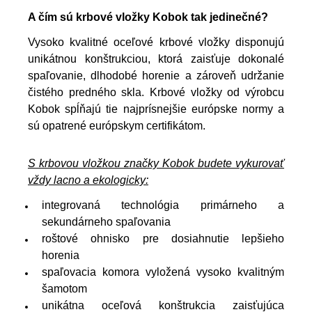
A čím sú krbové vložky Kobok tak jedinečné?
Vysoko kvalitné oceľové krbové vložky disponujú
unikátnou konštrukciou, ktorá zaisťuje dokonalé
spaľovanie, dlhodobé horenie a zároveň udržanie
čistého predného skla. Krbové vložky od výrobcu
Kobok spĺňajú tie najprísnejšie európske normy a
sú opatrené európskym certifikátom.
S krbovou vložkou značky Kobok budete vykurovať
vždy lacno a ekologicky:
integrovaná technológia primárneho a
sekundárneho spaľovania
roštové ohnisko pre dosiahnutie lepšieho
horenia
spaľovacia komora vyložená vysoko kvalitným
šamotom
unikátna oceľová konštrukcia zaisťujúca