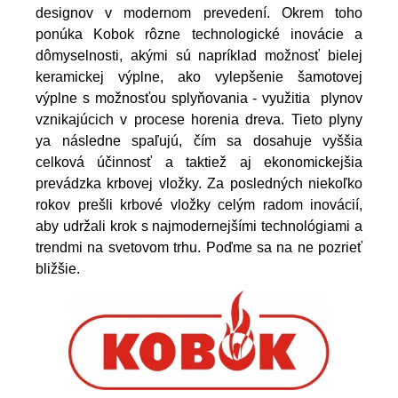
designov v modernom prevedení. Okrem toho
ponúka Kobok rôzne technologické inovácie a
dômyselnosti, akými sú napríklad možnosť bielej
keramickej výplne, ako vylepšenie šamotovej
výplne s možnosťou splyňovania - využitia plynov
vznikajúcich v procese horenia dreva. Tieto plyny
ya následne spaľujú, čím sa dosahuje vyššia
celková účinnosť a taktiež aj ekonomickejšia
prevádzka krbovej vložky. Za posledných niekoľko
rokov prešli krbové vložky celým radom inovácií,
aby udržali krok s najmodernejšími technológiami a
trendmi na svetovom trhu. Poďme sa na ne pozrieť
bližšie.