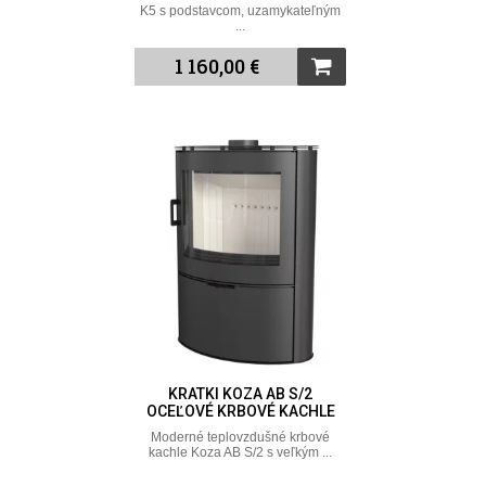
K5 s podstavcom, uzamykateľným
...
1 160,00 €
KRATKI KOZA AB S/2
OCEĽOVÉ KRBOVÉ KACHLE
Moderné teplovzdušné krbové
kachle Koza AB S/2 s veľkým ...