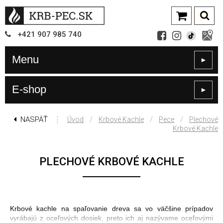
+421
907
985 740
Menu
►
E-shop
►
NASPÄŤ
⋮
/
/
/
Úvod
Krbové Kachle
Pece
Plechové
Krbové Kachle
PLECHOVÉ KRBOVÉ KACHLE
Krbové kachle na spaľovanie dreva sa vo väčšine prípadov
vyrábajú z oceľových dosiek, preto ich aj nazývame oceľovými