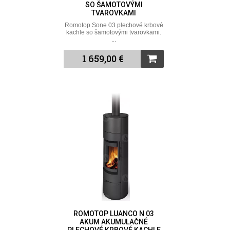
SO ŠAMOTOVÝMI
TVAROVKAMI
Romotop Sone 03 plechové krbové
kachle so šamotovými tvarovkami.
...
1 659,00 €
ROMOTOP LUANCO N 03
AKUM AKUMULAČNÉ