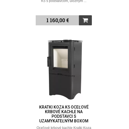
K5 s podstavcom, úložným ...
1 160,00 €
KRATKI KOZA K5 OCEĽOVÉ
KRBOVÉ KACHLE NA
PODSTAVCI S
UZAMYKATEĽNÝM BOXOM
Oceľové krbové kachle Kratki Koza