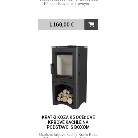
K5 s podstavcom a rovným ...
1 160,00 €
KRATKI KOZA K5 OCEĽOVÉ
KRBOVÉ KACHLE NA
PODSTAVCI S BOXOM
Oceľové krbové kachle Kratki Koza