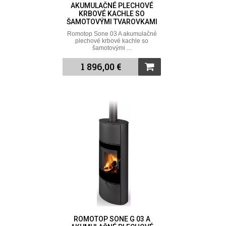
AKUMULAČNÉ PLECHOVÉ
KRBOVÉ KACHLE SO
ŠAMOTOVÝMI TVAROVKAMI
Romotop Sone 03 A akumulačné
plechové krbové kachle so
šamotovými ...
1 896,00 €
ROMOTOP SONE G 03 A