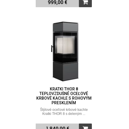
999,00 €
KRATKI THOR 8
TEPLOVZDUŠNÉ OCEĽOVÉ
KRBOVÉ KACHLE S ROHOVÝM
PRESKLENÍM
Štýlové oceľové krbové kachle
Kratki THOR 8 s deleným ...
1 840,00 €