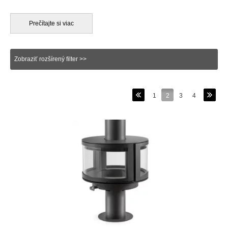
krbovými kachľami. Toto prevedenie krbových kachlí je vo
výsledku veľmi účinné, odolné a moderné s miernym
industriálnym nádychom. Výroba oceľových krbových kachlí
Prečítajte si viac
používa vysoko kvalitnú kotlovú oceľ, ktorá je do výroby
dodávaná vo forme plochých dosiek, ktoré sa zvárajú do ich
konečnej formy krbových kachlí, prípadne sa ešte pred
Zobraziť rozšírený filter >>
ukončením výroby dopĺňajú rôznymi akumulačným materiálom.
Plechové krbové kachle rozhodne nezaostávajú po stránke
najmodernejších technologických inovácií, ako na príklad
centrálny prívod vzduchu (CPV), ktorý zabezpečuje vždy čerstvý
1
2
3
4
vzduch k horeniu získávaný z exteriéru, čoho výsledkom je, že
horenie krbových kachlí je nezávislé na tlakových pomeroch
interiéru.