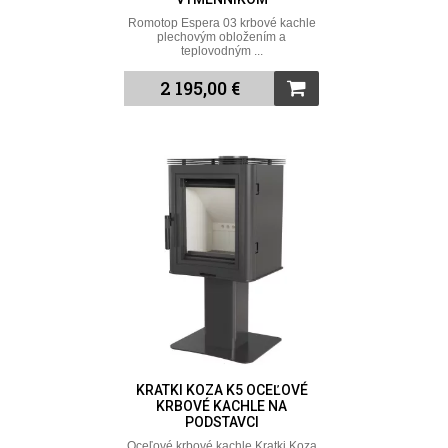
Romotop Espera 03 krbové kachle
plechovým obložením a
teplovodným ...
2 195,00 €
KRATKI KOZA K5 OCEĽOVÉ
KRBOVÉ KACHLE NA
PODSTAVCI
Oceľové krbové kachle Kratki Koza