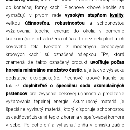
do konečnej formy kachlí. Plechové krbové kachle sa
vyznačujú v prvom rade
vysokým stupňom
kvality
,
veľkou
účinnosťou
,
robustnosťou
a schopnosťou
vyžarovania tepelnej energie do okolia v pomerne
krátkom čase od založenia ohňa a to cez celú plochu ich
kovového tela. Niektoré z moderných plechových
krbových kachlí sú označené nálepkou EPA, ktorá
znamená, že takto označený produkt
uvoľňuje počas
horenia minimálne množstvo častíc
, a je tak vo výsledku
podstatne ekologickejšie. Plechové krbové kachle sú
taktiež
doplniteľné o špeciálnu sadu akumulačných
prstencov
pre zvýšenie celkovej účinnosti a predĺženie
vyžarovania tepelnej energie. Akumulačný materiál je
špeciálne vyvinutý materiál, ktorý disponuje schopnosťou
uskladňovať získané teplo z horenia v spaľovacej komore
v sebe. Po dohorení a vyhasnutí ohňa v ohnisku začne