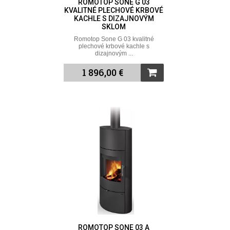
ROMOTOP SONE G 03
KVALITNÉ PLECHOVÉ KRBOVÉ
KACHLE S DIZAJNOVÝM
SKLOM
Romotop Sone G 03 kvalitné
plechové krbové kachle s
dizajnovým ...
1 896,00 €
ROMOTOP SONE 03 A