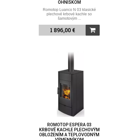
OHNISKOM
Romotop Luanco N 03 klasické
plechové krbové kachle so
šamotovým ...
1 896,00 €
ROMOTOP ESPERA 03
KRBOVÉ KACHLE PLECHOVÝM
OBLOŽENÍM A TEPLOVODNÝM
VÝMENNÍKOM