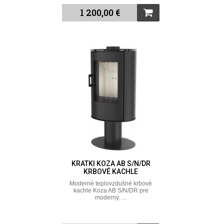
1 200,00 €
KRATKI KOZA AB S/N/DR
KRBOVÉ KACHLE
Moderné teplovzdušné krbové
kachle Koza AB S/N/DR pre
moderný, ...