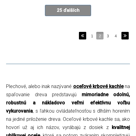
25 ďalších
1
2
3
4
Plechové, alebo inak nazývané
oceľové krbové kachle
na
spaľovanie dreva predstavujú
mimoriadne odolnú,
robustnú a nákladovo veľmi efektívnu voľbu
vykurovania
, s ľahkou ovládateľnosťou s dlhším horením
na jediné priloženie dreva. Oceľové krbové kachle sa, ako
hovorí už aj ich názov, vyrábajú z dosiek z
kvalitnej
uhlíkovej ocele
, ktoré sa potom zváraním skompletizujú