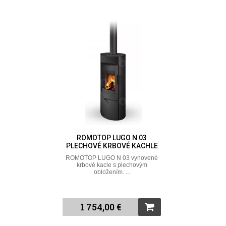
ROMOTOP LUGO N 03
PLECHOVÉ KRBOVÉ KACHLE
ROMOTOP LUGO N 03 vynovené
krbové kacle s plechovým
obložením. ...
1 754,00 €