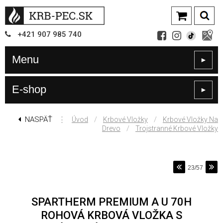
+421
907
985 740
Menu
►
E-shop
►
NASPÄŤ
⋮
/
/
Úvod
Krbové Vložky
Krbové Vložky Na
/
Drevo
Trojstranné Krbové Vložky
23/57
SPARTHERM PREMIUM A U 70H
ROHOVÁ KRBOVÁ VLOŽKA S