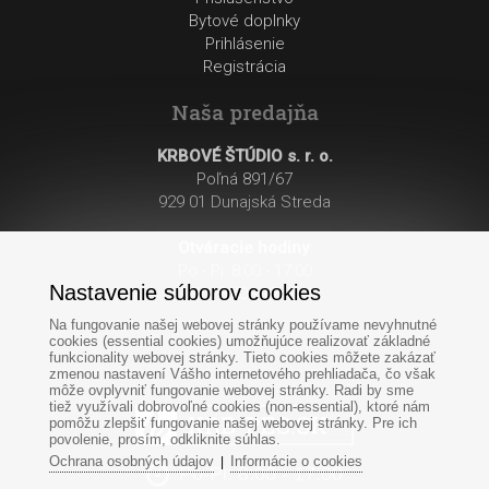
Bytové doplnky
Prihlásenie
Registrácia
Naša predajňa
KRBOVÉ ŠTÚDIO s. r. o.
Poľná 891/67
929 01 Dunajská Streda
Otváracie hodiny
:
Po - Pi: 8:00 - 17:00
Nastavenie súborov cookies
So: 8:00 - 12:00
Na fungovanie našej webovej stránky používame nevyhnutné
cookies (essential cookies) umožňujúce realizovať základné
funkcionality webovej stránky. Tieto cookies môžete zakázať
zmenou nastavení Vášho internetového prehliadača, čo však
môže ovplyvniť fungovanie webovej stránky. Radi by sme
tiež využívali dobrovoľné cookies (non-essential), ktoré nám
pomôžu zlepšiť fungovanie našej webovej stránky. Pre ich
povolenie, prosím, odkliknite súhlas.
Ochrana osobných údajov
Informácie o cookies
|
Po-Pi: 8:00 - 17:00