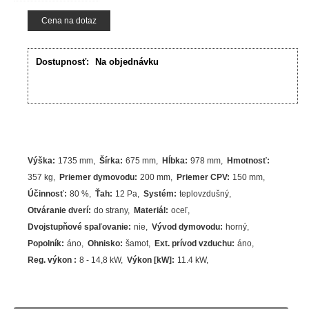
Cena na dotaz
Dostupnosť:
Na objednávku
Výška
:
1735 mm
Šírka
:
675 mm
Hĺbka
:
978 mm
Hmotnosť
:
357 kg
Priemer dymovodu
:
200 mm
Priemer CPV
:
150 mm
Účinnosť
:
80
%
Ťah
:
12 Pa
Systém
:
teplovzdušný
Otváranie dverí
:
do strany
Materiál
:
oceľ
Dvojstupňové spaľovanie
:
nie
Vývod dymovodu
:
horný
Popolník
:
áno
Ohnisko
:
šamot
Ext. prívod vzduchu
:
áno
Reg. výkon
:
8 - 14,8 kW
Výkon [kW]
:
11.4
kW