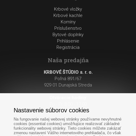
Krbové vložky
Krbové kachle
Komíny
Príslušenstvo
Bytové doplnky
Prihlásenie
Registrácia
Naša predajňa
KRBOVÉ ŠTÚDIO s. r. o.
Poľná 891/67
929 01 Dunajská Streda
Otváracie hodiny
:
Po - Pi: 8:00 - 17:00
Nastavenie súborov cookies
So: 8:00 - 12:00
Na fungovanie našej webovej stránky používame nevyhnutné
cookies (essential cookies) umožňujúce realizovať základné
funkcionality webovej stránky. Tieto cookies môžete zakázať
zmenou nastavení Vášho internetového prehliadača, čo však