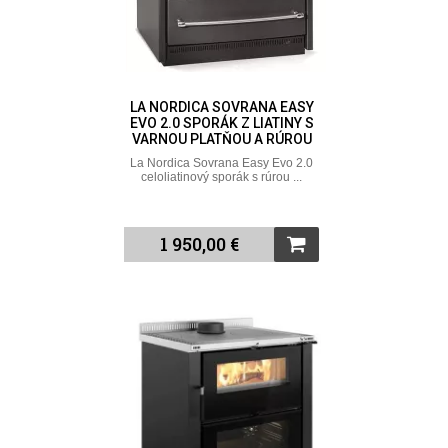
LA NORDICA SOVRANA EASY
EVO 2.0 SPORÁK Z LIATINY S
VARNOU PLATŇOU A RÚROU
La Nordica Sovrana Easy Evo 2.0
celoliatinový sporák s rúrou ...
1 950,00 €