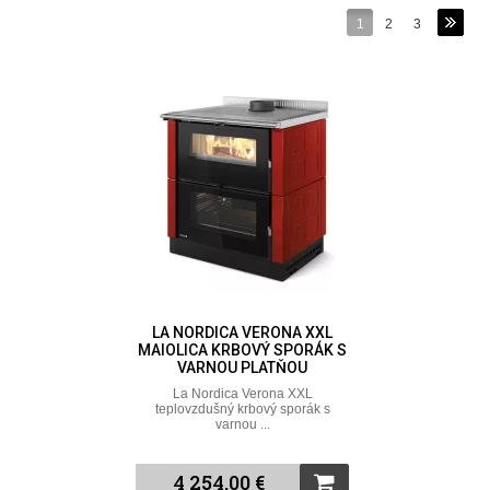
1
2
3
LA NORDICA VERONA XXL
MAIOLICA KRBOVÝ SPORÁK S
VARNOU PLATŇOU
La Nordica Verona XXL
teplovzdušný krbový sporák s
varnou ...
4 254,00 €