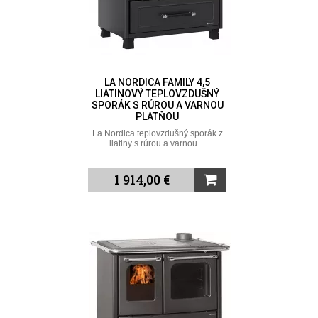
LA NORDICA FAMILY 4,5
LIATINOVÝ TEPLOVZDUŠNÝ
SPORÁK S RÚROU A VARNOU
PLATŇOU
La Nordica teplovzdušný sporák z
liatiny s rúrou a varnou ...
1 914,00 €