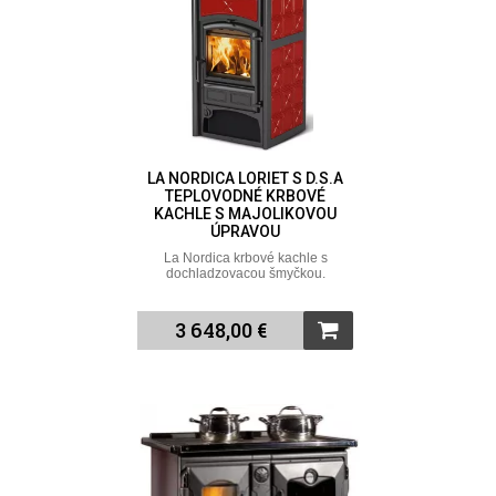
LA NORDICA LORIET S D.S.A
TEPLOVODNÉ KRBOVÉ
KACHLE S MAJOLIKOVOU
ÚPRAVOU
La Nordica krbové kachle s
dochladzovacou šmyčkou.
3 648,00 €