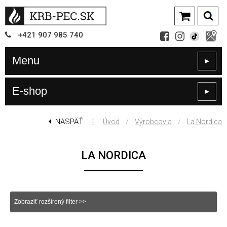
+421
907
985 740
Menu
►
E-shop
►
NASPÄŤ
⋮
/
/
Úvod
Výrobcovia
La Nordica
LA NORDICA
Zobraziť rozšírený filter >>