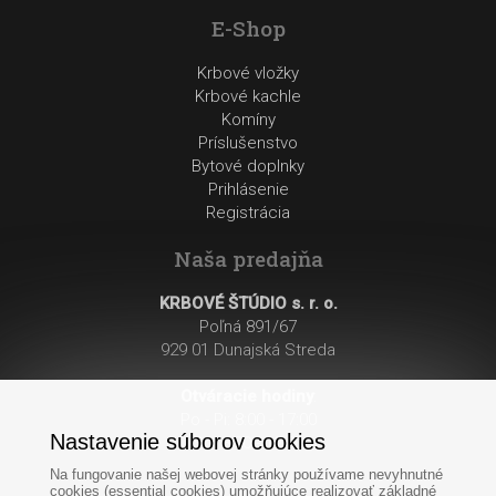
E-Shop
Krbové vložky
Krbové kachle
Komíny
Príslušenstvo
Bytové doplnky
Prihlásenie
Registrácia
Naša predajňa
KRBOVÉ ŠTÚDIO s. r. o.
Poľná 891/67
929 01 Dunajská Streda
Otváracie hodiny
:
Po - Pi: 8:00 - 17:00
Nastavenie súborov cookies
So: 8:00 - 12:00
Na fungovanie našej webovej stránky používame nevyhnutné
cookies (essential cookies) umožňujúce realizovať základné