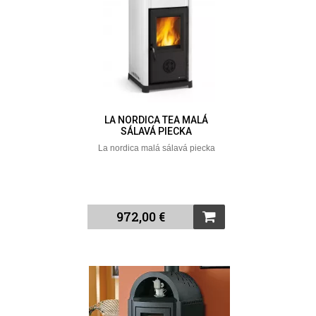
LA NORDICA TEA MALÁ
SÁLAVÁ PIECKA
La nordica malá sálavá piecka
972,00 €