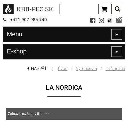
+421
907
985 740
Menu
►
E-shop
►
NASPÄŤ
⋮
/
/
Úvod
Výrobcovia
La Nordica
LA NORDICA
Zobraziť rozšírený filter >>