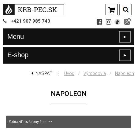
+421
907
985 740
Menu
►
E-shop
►
NASPÄŤ
⋮
/
/
Úvod
Výrobcovia
Napoleon
NAPOLEON
Zobraziť rozšírený filter >>