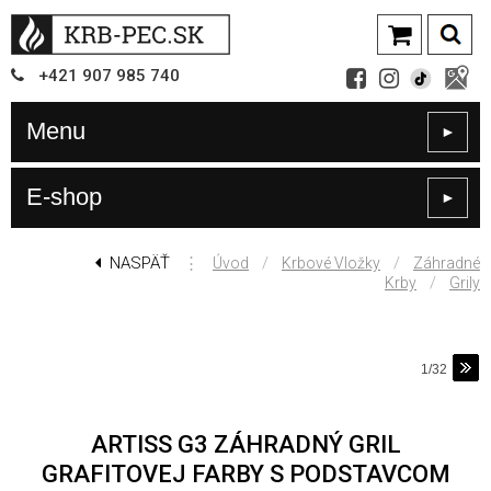
+421
907
985 740
Menu
►
E-shop
►
NASPÄŤ
⋮
/
/
Úvod
Krbové Vložky
Záhradné
/
Krby
Grily
1/32
ARTISS G3 ZÁHRADNÝ GRIL
GRAFITOVEJ FARBY S PODSTAVCOM