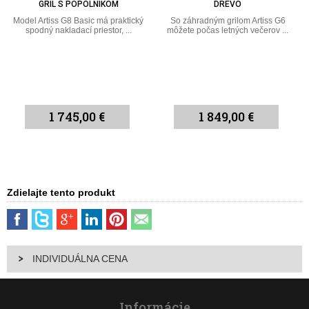
GRIL S POPOLNÍKOM
DREVO
Model Artiss G8 Basic má praktický
So záhradným grilom Artiss G6
spodný nakladací priestor, ...
môžete počas letných večerov ...
1 745,00 €
1 849,00 €
Zdielajte tento produkt
INDIVIDUÁLNA CENA
Informácie