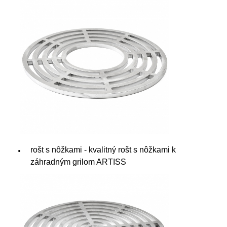
rošt s nôžkami - kvalitný rošt s nôžkami k
záhradným grilom ARTISS