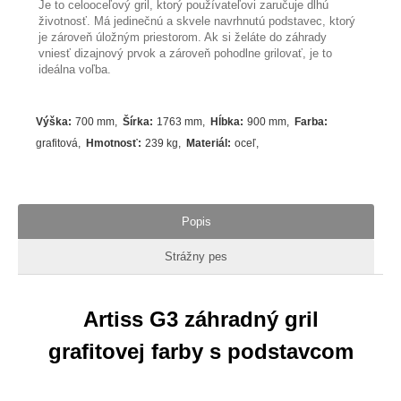
Je to celooceľový gril, ktorý používateľovi zaručuje dlhú
životnosť. Má jedinečnú a skvele navrhnutú podstavec, ktorý
je zároveň úložným priestorom. Ak si želáte do záhrady
vniesť dizajnový prvok a zároveň pohodlne grilovať, je to
ideálna voľba.
Výška
:
700 mm
Šírka
:
1763 mm
Hĺbka
:
900 mm
Farba
:
grafitová
Hmotnosť
:
239 kg
Materiál
:
oceľ
Popis
Strážny pes
Artiss G3 záhradný gril
grafitovej farby s podstavcom