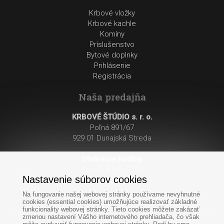
Krbové vložky
Krbové kachle
Komíny
Príslušenstvo
Bytové doplnky
Prihlásenie
Registrácia
Naša predajňa
KRBOVÉ ŠTÚDIO s. r. o.
Poľná 891/67
929 01 Dunajská Streda
Otváracie hodiny
:
Po - Pi: 8:00 - 17:00
Nastavenie súborov cookies
So: 8:00 - 12:00
Na fungovanie našej webovej stránky používame nevyhnutné
cookies (essential cookies) umožňujúce realizovať základné
funkcionality webovej stránky. Tieto cookies môžete zakázať
zmenou nastavení Vášho internetového prehliadača, čo však