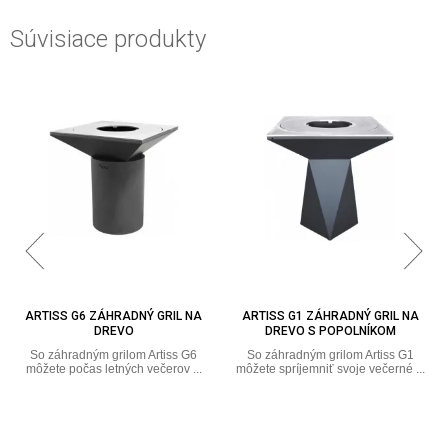
Súvisiace produkty
ARTISS G6 ZÁHRADNÝ GRIL NA
ARTISS G1 ZÁHRADNÝ GRIL NA
DREVO
DREVO S POPOLNÍKOM
So záhradným grilom Artiss G6
So záhradným grilom Artiss G1
môžete počas letných večerov ...
môžete spríjemniť svoje večerné ...