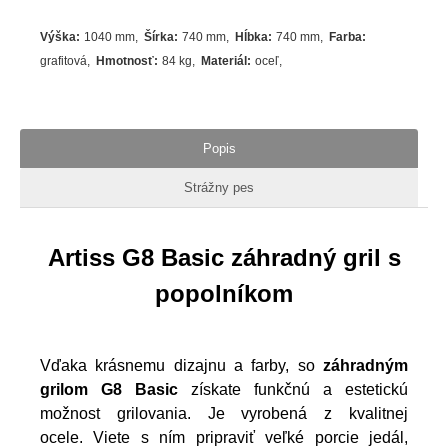
Výška
:
1040 mm
Šírka
:
740 mm
Hĺbka
:
740 mm
Farba
:
grafitová
Hmotnosť
:
84 kg
Materiál
:
oceľ
Popis
Strážny pes
Artiss G8 Basic záhradný gril s
popolníkom
Vďaka krásnemu dizajnu a farby, so
záhradným
grilom G8 Basic
získate funkčnú a estetickú
možnost grilovania. Je vyrobená z kvalitnej
ocele. Viete s ním pripraviť veľké porcie jedál,