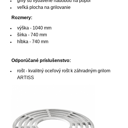
grily sú vybavené nádobou na popol
veľká plocha na grilovanie
Rozmery:
výška - 1040 mm
šírka - 740 mm
hĺbka - 740 mm
Odporúčané príslušenstvo:
rošt - kvalitný oceľový rošt k záhradným grilom
ARTISS