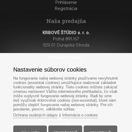
Prihlásenie
Registrácia
Naša predajňa
KRBOVÉ ŠTÚDIO s. r. o.
Poľná 891/67
929 01 Dunajská Streda
Otváracie hodiny
:
Po - Pi: 8:00 - 17:00
Nastavenie súborov cookies
So: 8:00 - 12:00
Na fungovanie našej webovej stránky používame nevyhnutné
cookies (essential cookies) umožňujúce realizovať základné
funkcionality webovej stránky. Tieto cookies môžete zakázať
zmenou nastavení Vášho internetového prehliadača, čo však
môže ovplyvniť fungovanie webovej stránky. Radi by sme
tiež využívali dobrovoľné cookies (non-essential), ktoré nám
pomôžu zlepšiť fungovanie našej webovej stránky. Pre ich
povolenie, prosím, odkliknite súhlas.
Ochrana osobných údajov
Informácie o cookies
|
Po-Pi: 8:00 - 17:00
So: 8:00 - 12:00