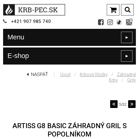
+421
907
985 740
Menu
►
E-shop
►
NASPÄŤ
⋮
/
/
Úvod
Krbové Vložky
Záhradné
/
Krby
Grily
5/32
ARTISS G8 BASIC ZÁHRADNÝ GRIL S
POPOLNÍKOM