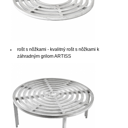
rošt s nôžkami - kvalitný rošt s nôžkami k
záhradným grilom ARTISS