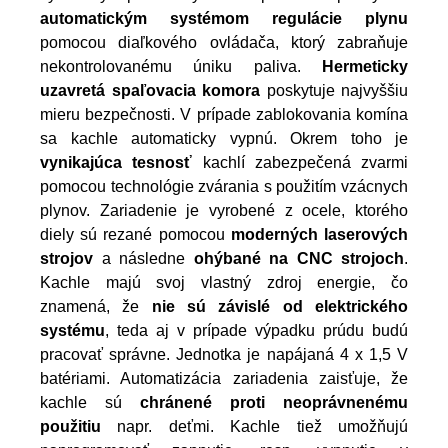
automatickým systémom regulácie plynu
pomocou diaľkového ovládača, ktorý zabraňuje
nekontrolovanému úniku paliva.
Hermeticky
uzavretá spaľovacia komora
poskytuje najvyššiu
mieru bezpečnosti. V prípade zablokovania komína
sa kachle automaticky vypnú. Okrem toho je
vynikajúca tesnosť
kachlí zabezpečená zvarmi
pomocou technológie zvárania s použitím vzácnych
plynov. Zariadenie je vyrobené z ocele, ktorého
diely sú rezané pomocou
moderných laserových
strojov
a následne
ohýbané na CNC strojoch
.
Kachle majú svoj vlastný zdroj energie, čo
znamená, že
nie sú závislé od elektrického
systému
, teda aj v prípade výpadku prúdu budú
pracovať správne. Jednotka je napájaná 4 x 1,5 V
batériami. Automatizácia zariadenia zaisťuje, že
kachle sú
chránené proti neoprávnenému
použitiu
napr. deťmi. Kachle tiež umožňujú