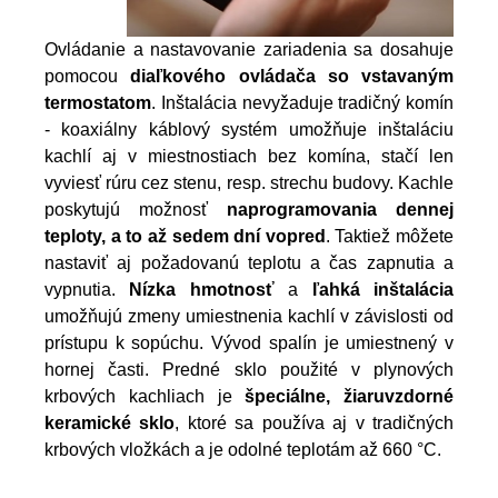
O
vládanie a nastavovanie zariadenia sa dosahuje
pomocou
diaľkového ovládača so vstavaným
termostatom
. Inštalácia nevyžaduje tradičný komín
- koaxiálny káblový systém umožňuje inštaláciu
kachlí aj v miestnostiach bez komína, stačí len
vyviesť rúru cez stenu, resp. strechu budovy. Kachle
poskytujú možnosť
naprogramovania dennej
teploty, a to až sedem dní vopred
. Taktiež môžete
nastaviť aj požadovanú teplotu a čas zapnutia a
vypnutia.
Nízka hmotnosť
a
ľahká inštalácia
umožňujú zmeny umiestnenia kachlí v závislosti od
prístupu k sopúchu. Vývod spalín je umiestnený v
hornej časti. Predné sklo použité v plynových
krbových kachliach je
špeciálne, žiaruvzdorné
keramické sklo
, ktoré sa používa aj v tradičných
krbových vložkách a je odolné teplotám až 660 °C.