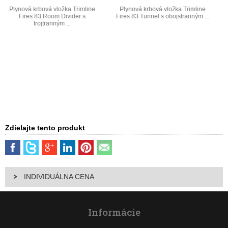
Plynová krbová vložka Trimline
Plynová krbová vložka Trimline
Fires 83 Tunnel s obojstranným ...
Fires 63 Panoramic s trojtranným
...
Zdielajte tento produkt
INDIVIDUÁLNA CENA
Informácie