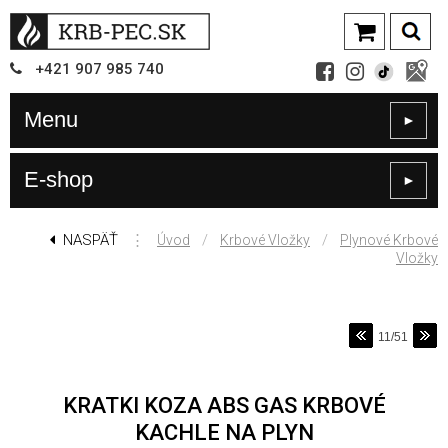
+421
907
985 740
Menu
►
E-shop
►
NASPÄŤ
⋮
/
/
Úvod
Krbové Vložky
Plynové Krbové
Vložky
11/51
KRATKI KOZA ABS GAS KRBOVÉ
KACHLE NA PLYN