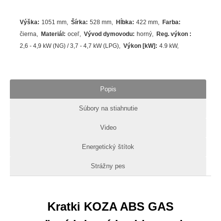
Výška
:
1051 mm
Šírka
:
528 mm
Hĺbka
:
422 mm
Farba
:
čierna
Materiál
:
oceľ
Vývod dymovodu
:
horný
Reg. výkon
:
2,6 - 4,9 kW (NG) / 3,7 - 4,7 kW (LPG)
Výkon [kW]
:
4.9
kW
Popis
Súbory na stiahnutie
Video
Energetický štítok
Strážny pes
Kratki KOZA ABS GAS