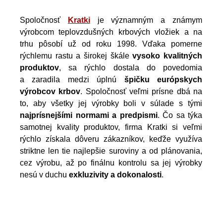
Spoločnosť
Kratki
je významným a známym
výrobcom teplovzdušných krbových vložiek a na
trhu pôsobí už od roku 1998. Vďaka pomerne
rýchlemu rastu a širokej škále
vysoko kvalitných
produktov
, sa rýchlo dostala do povedomia
a zaradila medzi úplnú
špičku európskych
výrobcov krbov
. Spoločnosť veľmi prísne dbá na
to, aby všetky jej výrobky boli v súlade s tými
najprísnejšími normami a predpismi
. Čo sa týka
samotnej kvality produktov, firma Kratki si veľmi
rýchlo získala dôveru zákazníkov, keďže využíva
striktne len tie najlepšie suroviny a od plánovania,
cez výrobu, až po finálnu kontrolu sa jej výrobky
nesú v duchu
exkluzivity a dokonalosti
.