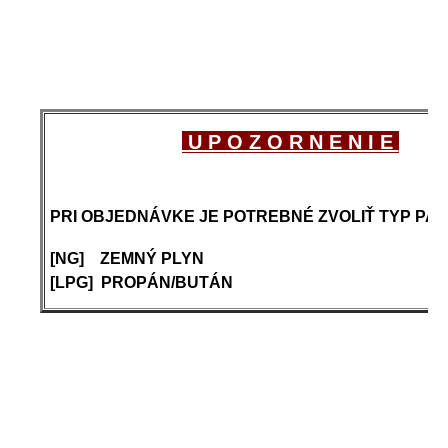
U P O Z O R N E N I E
PRI OBJEDNÁVKE JE POTREBNÉ ZVOLIŤ TYP PAL
[NG] ZEMNÝ PLYN
[LPG] PROPÁN/BUTÁN