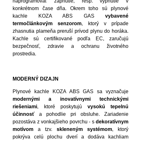
naprogramovať zapnutie, resp. vypnutie v
konkrétnom čase dňa. Okrem toho sú plynové
kachle KOZA ABS GAS
vybavené
termočlánkovým senzorom
, ktorý v prípade
zhasnutia plameňa preruší prívod plynu do horáka.
Kachle sú certifikované podľa EC, zaručujú
bezpečnosť, zdravie a ochranu životného
prostredia.
MODERNÝ DIZAJN
Plynové kachle KOZA ABS GAS sa vyznačuje
modernými a inovatívnymi technickými
riešeniami
, ktoré poskytujú
vysokú tepelnú
účinnosť
a pohodlie pri obsluhe. Zariadenie
pozostáva z vonkajšieho povrchu - s
dekoratívnym
motívom
a tzv.
skleneným systémom
, ktorý
pokrýva celú plochu dverí a dodáva kachliam