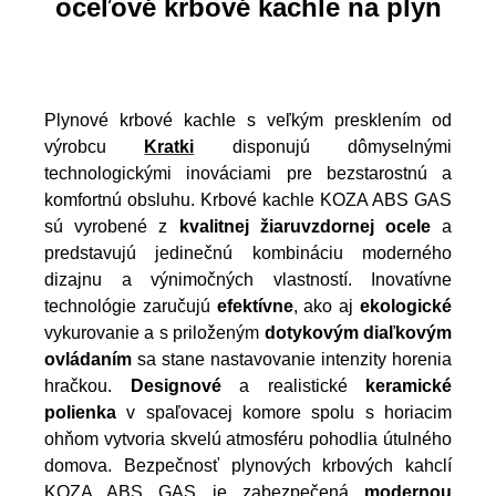
oceľové krbové kachle na plyn
Plynové krbové kachle s veľkým presklením od
výrobcu
Kratki
disponujú dômyselnými
technologickými inováciami pre bezstarostnú a
komfortnú obsluhu. Krbové kachle KOZA ABS GAS
sú vyrobené z
kvalitnej žiaruvzdornej ocele
a
predstavujú jedinečnú kombináciu moderného
dizajnu a výnimočných vlastností. Inovatívne
technológie zaručujú
efektívne
, ako aj
ekologické
vykurovanie a s priloženým
dotykovým diaľkovým
ovládaním
sa stane nastavovanie intenzity horenia
hračkou.
Designové
a realistické
keramické
polienka
v spaľovacej komore spolu s horiacim
ohňom vytvoria skvelú atmosféru pohodlia útulného
domova. Bezpečnosť plynových krbových kahclí
KOZA ABS GAS je zabezpečená
modernou