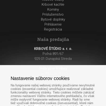
Krbové kachle
Komíny
Príslušenstvo
Bytové doplnky
Prihlásenie
Registrácia
Naša predajňa
KRBOVÉ ŠTÚDIO s. r. o.
Poľná 891/67
929 01 Dunajská Streda
Otváracie hodiny
:
Po - Pi: 8:00 - 17:00
Nastavenie súborov cookies
So: 8:00 - 12:00
Na fungovanie našej webovej stránky používame nevyhnutné
cookies (essential cookies) umožňujúce realizovať základné
funkcionality webovej stránky. Tieto cookies môžete zakázať
zmenou nastavení Vášho internetového prehliadača, čo však
môže ovplyvniť fungovanie webovej stránky. Radi by sme
tiež využívali dobrovoľné cookies (non-essential), ktoré nám