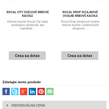
ROCAL DROP DIZAJNOVÉ
ROCAL D-7 OCEĽOVÉ ZÁVESNÉ
OVÁLNE KRBOVÉ KACHLE
KRBOVÉ KACHLE
Rocal Drop dizajnové oválne
Chceli by ste aj Vy zútulniť svoj
krbové kachle s jedinečným
domov, ale nemáte ešte ...
dizajnom. ...
Cena na dotaz
Cena na dotaz
Zdielajte tento produkt
INDIVIDUÁLNA CENA