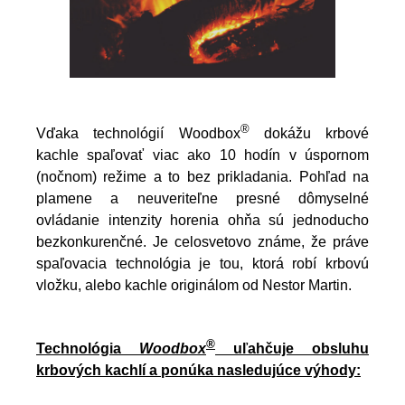
®
Vďaka technológií Woodbox
dokážu krbové
kachle spaľovať viac ako 10 hodín v úspornom
(nočnom) režime a to bez prikladania. Pohľad na
plamene a neuveriteľne presné dômyselné
ovládanie intenzity horenia ohňa sú jednoducho
bezkonkurenčné. Je celosvetovo známe, že práve
spaľovacia technológia je tou, ktorá robí krbovú
vložku, alebo kachle originálom od Nestor Martin.
®
Technológia
Woodbox
uľahčuje obsluhu
krbových kachlí a ponúka nasledujúce výhody: