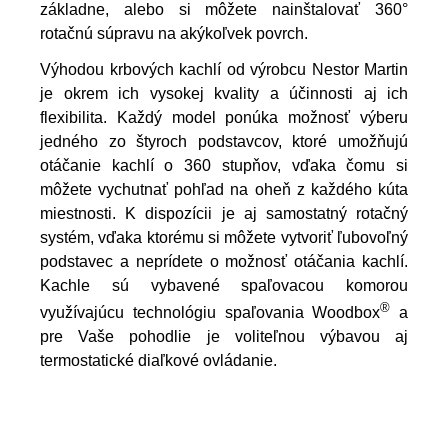
základne, alebo si môžete nainštalovať 360°
rotačnú súpravu na akýkoľvek povrch.
Výhodou krbových kachlí od výrobcu Nestor Martin
je okrem ich vysokej kvality a účinnosti aj ich
flexibilita. Každý model ponúka možnosť výberu
jedného zo štyroch podstavcov, ktoré umožňujú
otáčanie kachlí o 360 stupňov, vďaka čomu si
môžete vychutnať pohľad na oheň z každého kúta
miestnosti. K dispozícii je aj samostatný rotačný
systém, vďaka ktorému si môžete vytvoriť ľubovoľný
podstavec a neprídete o možnosť otáčania kachlí.
Kachle sú vybavené spaľovacou komorou
®
využívajúcu technológiu spaľovania Woodbox
a
pre Vaše pohodlie je voliteľnou výbavou aj
termostatické diaľkové ovládanie.