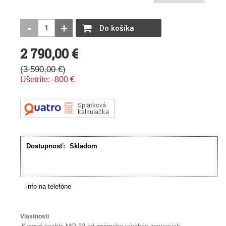
-
+
Do košíka
2 790,00 €
(
3 590,00 €
)
Ušetríte:
-800
€
Dostupnosť:
Skladom
info na telefóne
Vlastnosti