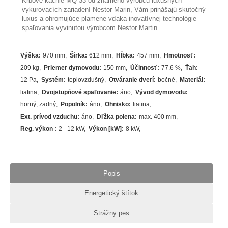
Krbové kachle MQ 33 od známeho výrobcu luxusných
vykurovacích zariadení Nestor Marin, Vám prinášajú skutočný
luxus a ohromujúce plamene vďaka inovatívnej technológie
spaľovania vyvinutou výrobcom Nestor Martin.
Výška
:
970 mm
Šírka
:
612 mm
Hĺbka
:
457 mm
Hmotnosť
:
209 kg
Priemer dymovodu
:
150 mm
Účinnosť
:
77.6
%
Ťah
:
12 Pa
Systém
:
teplovzdušný
Otváranie dverí
:
bočné
Materiál
:
liatina
Dvojstupňové spaľovanie
:
áno
Vývod dymovodu
:
horný, zadný
Popolník
:
áno
Ohnisko
:
liatina
Ext. prívod vzduchu
:
áno
Dľžka polena
:
max. 400 mm
Reg. výkon
:
2 - 12 kW
Výkon [kW]
:
8
kW
Popis
Energetický štítok
Strážny pes