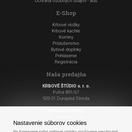
Ochrana osobných údajov - ads
E-Shop
Krbové vložky
Krbové kachle
Komíny
Príslušenstvo
Bytové doplnky
Prihlásenie
Registrácia
Naša predajňa
KRBOVÉ ŠTÚDIO s. r. o.
Poľná 891/67
929 01 Dunajská Streda
Otváracie hodiny
:
Po - Pi: 8:00 - 17:00
Nastavenie súborov cookies
So: 8:00 - 12:00
Na fungovanie našej webovej stránky používame nevyhnutné