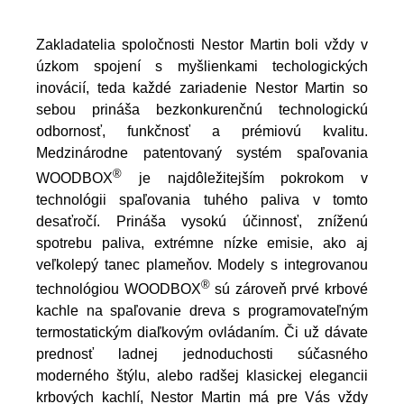
Zakladatelia spoločnosti Nestor Martin boli vždy v
úzkom spojení s myšlienkami techologických
inovácií, teda každé zariadenie Nestor Martin so
sebou prináša bezkonkurenčnú technologickú
odbornosť, funkčnosť a prémiovú kvalitu.
Medzinárodne patentovaný systém spaľovania
®
WOODBOX
je najdôležitejším pokrokom v
technológii spaľovania tuhého paliva v tomto
desaťročí. Prináša vysokú účinnosť, zníženú
spotrebu paliva, extrémne nízke emisie, ako aj
veľkolepý tanec plameňov. Modely s integrovanou
®
technológiou WOODBOX
sú zároveň prvé krbové
kachle na spaľovanie dreva s programovateľným
termostatickým diaľkovým ovládaním. Či už dávate
prednosť ladnej jednoduchosti súčasného
moderného štýlu, alebo radšej klasickej elegancii
krbových kachlí, Nestor Martin má pre Vás vždy