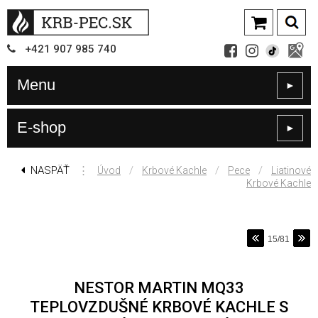
+421
907
985 740
Menu
►
E-shop
►
NASPÄŤ
⋮
/
/
/
Úvod
Krbové Kachle
Pece
Liatinové
Krbové Kachle
15/81
NESTOR MARTIN MQ33
TEPLOVZDUŠNÉ KRBOVÉ KACHLE S