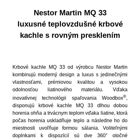
Nestor Martin MQ 33
luxusné teplovzdušné krbové
kachle s rovným presklením
Krbové kachle MQ 33 od výrobcu Nestor Martin
kombinujú moderný design a luxus s jedinečnými
vlastnosťami, prémiovou kvalitou a vysokou
odolnosťou liatinového materiálu. Vďaka
®
inovatívnej technológii spaľovania Woodbox
,
disponujú krbové kachle MQ 33 dlhou dobou
horenia ohňa a trvácnym teplom vďaka liatine, ktorá
počas horenia uskladňuje teplo a následne ho do
miestnosti uvoľňuje formou sálania. Voliteľnými
doplnkami k dispozícií sú dve 360° otočné