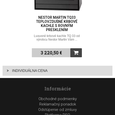
NESTOR MARTIN TQ33
TEPLOVZDUŠNÉ KRBOVÉ
KACHLE S ROVNÝM
PRESKLENÍM
Luxusné krbové kachle TQ 33 od
výrobcu Nestor Martin Vám ...
3 220,50 €
INDIVIDUÁLNA CENA
Informácie
Obchodné podmienky
Reklamačný poriadok
Odstúpenie od zmluvy