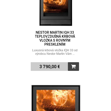
NESTOR MARTIN IQH 33
TEPLOVZDUŠNÁ KRBOVÁ
VLOŽKA S ROVNÝM
PRESKLENÍM
Luxusná krbová vložka IQH 33 od
výrobcu Nestor Martin Vám ...
3 790,00 €