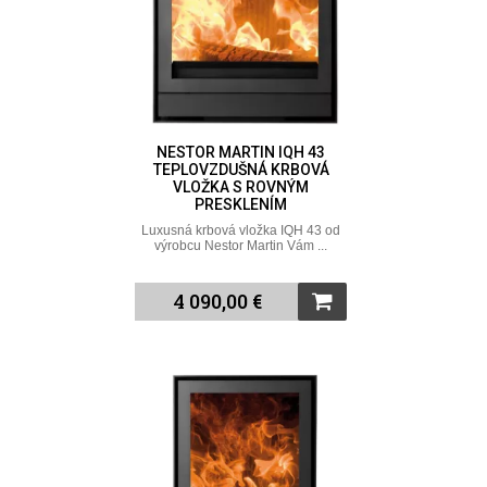
NESTOR MARTIN IQH 43
TEPLOVZDUŠNÁ KRBOVÁ
VLOŽKA S ROVNÝM
PRESKLENÍM
Luxusná krbová vložka IQH 43 od
výrobcu Nestor Martin Vám ...
4 090,00 €