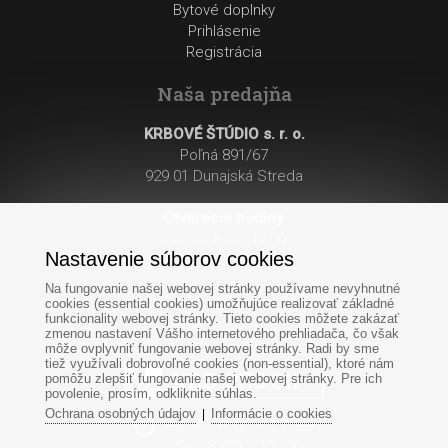
Bytové doplnky
Prihlásenie
Registrácia
Naša predajňa
KRBOVÉ ŠTÚDIO s. r. o.
Poľná 891/67
929 01 Dunajská Streda
Otváracie hodiny
:
Po - Pi: 8:00 - 17:00
Nastavenie súborov cookies
So: 8:00 - 12:00
Na fungovanie našej webovej stránky používame nevyhnutné
cookies (essential cookies) umožňujúce realizovať základné
funkcionality webovej stránky. Tieto cookies môžete zakázať
zmenou nastavení Vášho internetového prehliadača, čo však
môže ovplyvniť fungovanie webovej stránky. Radi by sme
tiež využívali dobrovoľné cookies (non-essential), ktoré nám
pomôžu zlepšiť fungovanie našej webovej stránky. Pre ich
povolenie, prosím, odkliknite súhlas.
Ochrana osobných údajov
Informácie o cookies
|
Po-Pi: 8:00 - 17:00
So: 8:00 - 12:00