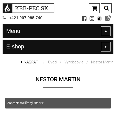
+421
907
985 740
Menu
►
E-shop
►
NASPÄŤ
⋮
/
/
Úvod
Výrobcovia
Nestor Martin
NESTOR MARTIN
Zobraziť rozšírený filter >>