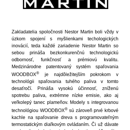
Zakladatelia spoločnosti Nestor Martin boli vždy v
úzkom spojení s myšlienkami techologických
inovácií, teda každé zariadenie Nestor Martin so
sebou prináša bezkonkurenčnú technologickú
odbornosť, funkčnosť a prémiovú kvalitu.
Medzinárodne patentovaný systém spaľovania
®
WOODBOX
je najdôležitejším pokrokom v
technológii spaľovania tuhého paliva v tomto
desaťročí. Prináša vysokú účinnosť, zníženú
spotrebu paliva, extrémne nízke emisie, ako aj
veľkolepý tanec plameňov. Modely s integrovanou
®
technológiou WOODBOX
sú zároveň prvé krbové
kachle na spaľovanie dreva s programovateľným
termostatickým diaľkovým ovládaním. Či už dávate