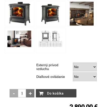
Externý prívod
vzduchu
Diaľkové ovládanie
-
+
Do košíka
2 890,00 €