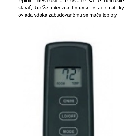
teplotu miestnosti a o ostatné sa už nemusíte
starať, keďže intenzita horenia je automaticky
ovláda vďaka zabudovanému snímaču teploty.