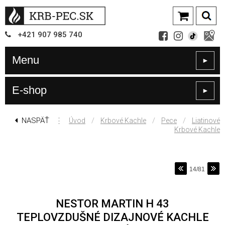
+421
907
985 740
Menu
►
E-shop
►
NASPÄŤ
⋮
/
/
/
Úvod
Krbové Kachle
Pece
Liatinové
Krbové Kachle
14/81
NESTOR MARTIN H 43
TEPLOVZDUŠNÉ DIZAJNOVÉ KACHLE