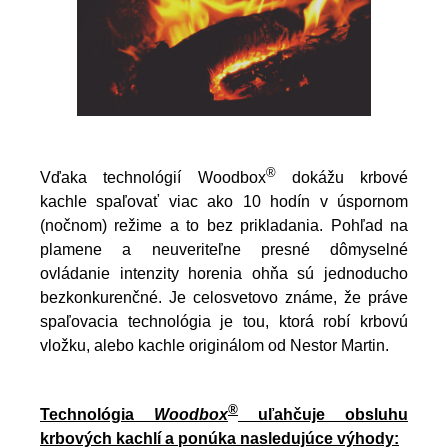
®
Vďaka technológií Woodbox
dokážu krbové
kachle spaľovať viac ako 10 hodín v úspornom
(nočnom) režime a to bez prikladania. Pohľad na
plamene a neuveriteľne presné dômyselné
ovládanie intenzity horenia ohňa sú jednoducho
bezkonkurenčné. Je celosvetovo známe, že práve
spaľovacia technológia je tou, ktorá robí krbovú
vložku, alebo kachle originálom od Nestor Martin.
®
Technológia
Woodbox
uľahčuje obsluhu
krbových kachlí a ponúka nasledujúce výhody: