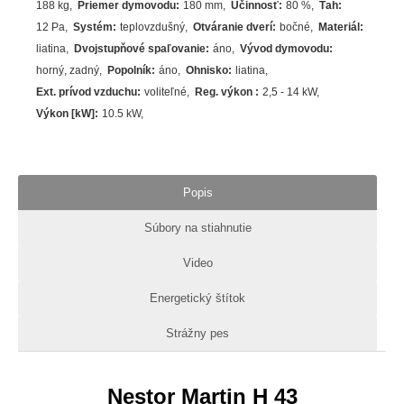
188 kg
Priemer dymovodu
:
180 mm
Účinnosť
:
80
%
Ťah
:
12 Pa
Systém
:
teplovzdušný
Otváranie dverí
:
bočné
Materiál
:
liatina
Dvojstupňové spaľovanie
:
áno
Vývod dymovodu
:
horný, zadný
Popolník
:
áno
Ohnisko
:
liatina
Ext. prívod vzduchu
:
voliteľné
Reg. výkon
:
2,5 - 14 kW
Výkon [kW]
:
10.5
kW
Popis
Súbory na stiahnutie
Video
Energetický štítok
Strážny pes
Nestor Martin H 43