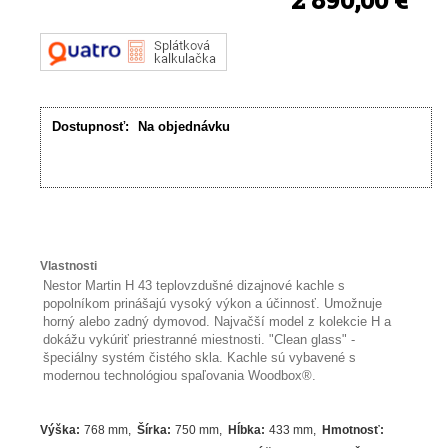
Dostupnosť:
Na objednávku
Vlastnosti
Nestor Martin H 43 teplovzdušné dizajnové kachle s
popolníkom prinášajú vysoký výkon a účinnosť. Umožnuje
horný alebo zadný dymovod. Najvačší model z kolekcie H a
dokážu vykúriť priestranné miestnosti. "Clean glass" -
špeciálny systém čistého skla. Kachle sú vybavené s
modernou technológiou spaľovania Woodbox®.
Výška
:
768 mm
Šírka
:
750 mm
Hĺbka
:
433 mm
Hmotnosť
: