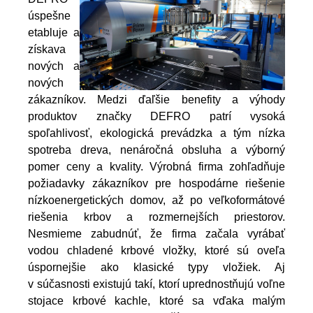
úspešne
etabluje a
získava
nových a
nových
zákazníkov.
Medzi ďaľšie benefity a výhody
produktov značky DEFRO patrí vysoká
spoľahlivosť, ekologická prevádzka a tým nízka
spotreba dreva, nenáročná obsluha a výborný
pomer ceny a kvality. Výrobná firma zohľadňuje
požiadavky zákazníkov pre hospodárne riešenie
nízkoenergetických domov, až po veľkoformátové
riešenia krbov a rozmernejších priestorov.
Nesmieme zabudnúť, že firma začala vyrábať
vodou chladené krbové vložky, ktoré sú oveľa
úspornejšie ako klasické typy vložiek. Aj
v súčasnosti existujú takí, ktorí uprednostňujú voľne
stojace krbové kachle, ktoré sa vďaka malým