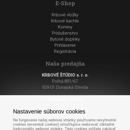
E-Shop
Krbové vložky
Krbové kachle
Komíny
Príslušenstvo
Bytové doplnky
Prihlásenie
Registrácia
Naša predajňa
KRBOVÉ ŠTÚDIO s. r. o.
Poľná 891/67
929 01 Dunajská Streda
Otváracie hodiny
:
Po - Pi: 8:00 - 17:00
Nastavenie súborov cookies
So: 8:00 - 12:00
Na fungovanie našej webovej stránky používame nevyhnutné
cookies (essential cookies) umožňujúce realizovať základné
funkcionality webovej stránky. Tieto cookies môžete zakázať