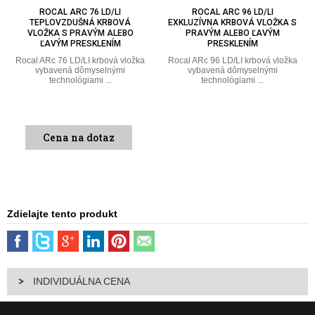
OCAL ARC 76 LD/LI
ROCAL ARC 96 LD/LI
ROCAL 
PLOVZDUŠNÁ KRBOVÁ
EXKLUZÍVNA KRBOVÁ VLOŽKA S
KR
ŽKA S PRAVÝM ALEBO
PRAVÝM ALEBO ĽAVÝM
TROJST
AVÝM PRESKLENÍM
PRESKLENÍM
Rocal ARc
trojstr
Rc 76 LD/LI krbová vložka
Rocal ARc 96 LD/LI krbová vložka
bavená dômyselnými
vybavená dômyselnými
technológiami ...
technológiami ...
Cena na dotaz
Zdielajte tento produkt
INDIVIDUÁLNA CENA