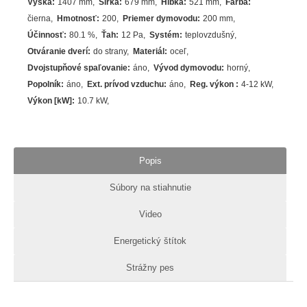
Výška
:
1407 mm
Šírka
:
679 mm
Hĺbka
:
521 mm
Farba
:
čierna
Hmotnosť
:
200
Priemer dymovodu
:
200 mm
Účinnosť
:
80.1
%
Ťah
:
12 Pa
Systém
:
teplovzdušný
Otváranie dverí
:
do strany
Materiál
:
oceľ
Dvojstupňové spaľovanie
:
áno
Vývod dymovodu
:
horný
Popolník
:
áno
Ext. prívod vzduchu
:
áno
Reg. výkon
:
4-12 kW
Výkon [kW]
:
10.7
kW
Popis
Súbory na stiahnutie
Video
Energetický štítok
Strážny pes