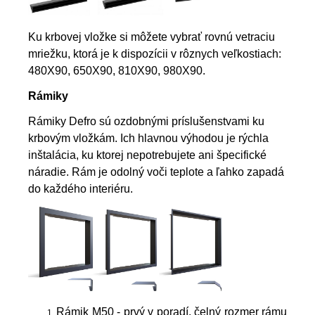
Ku krbovej vložke si môžete vybrať rovnú vetraciu
mriežku, ktorá je k dispozícii v rôznych veľkostiach:
480X90, 650X90, 810X90, 980X90.
Rámiky
Rámiky Defro sú ozdobnými príslušenstvami ku
krbovým vložkám. Ich hlavnou výhodou je rýchla
inštalácia, ku ktorej nepotrebujete ani špecifické
náradie. Rám je odolný voči teplote a ľahko zapadá
do každého interiéru.
Rámik M50 - prvý v poradí, čelný rozmer rámu