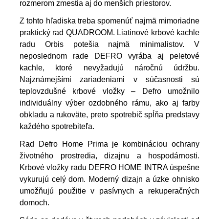
rozmerom zmestia aj do menších priestorov.
Z tohto hľadiska treba spomenúť najmä mimoriadne
praktický rad QUADROOM. Liatinové krbové kachle
radu Orbis potešia najmä minimalistov. V
neposlednom rade DEFRO vyrába aj peletové
kachle, ktoré nevyžadujú náročnú údržbu.
Najznámejšími zariadeniami v súčasnosti sú
teplovzdušné krbové vložky – Defro umožnilo
individuálny výber ozdobného rámu, ako aj farby
obkladu a rukoväte, preto spotrebič spĺňa predstavy
každého spotrebiteľa.
Rad Defro Home Prima je kombináciou ochrany
životného prostredia, dizajnu a hospodárnosti.
Krbové vložky radu DEFRO HOME INTRA úspešne
vykurujú celý dom. Moderný dizajn a úzke ohnisko
umožňujú použitie v pasívnych a rekuperačných
domoch.