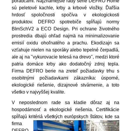
poradcami.
Najznámejšie rady série DEFRO Home
sú peletové kachle, krby a krbové vložky. Ďaľšia
hrdosť spoločnosti spočíva v ekologickosti
produktov. DEFRO spotrebiče spĺňajú normy
BImSchV2 a ECO Design. Pri ochrane životného
prostredia dbajú ohľad najmä na minimalizovanie
emisií oxidu ohoľnatého a prachu. Ekodizajn sa
vzťahuje nielen na sporáky alebo tepelné čerpadlá,
ale aj na "vykurovacie telesá na drevo", medzi ktoré
patria domáce krby ako dodatočný zdroj tepla.
Firma DEFRO berie na zreteľ požiadavky trhu s
osobitnými požiadavkami zákazníka: úsporné,
ekologické riešenie, dizajnové stvárnenie, a toto
všetko v najvyššej kvalite.
V neposlednom rade sa kladie dôraz aj na
hospodárnosť a ekologické riešenia. Certifikácie
spĺňajú kritériá všetkých
európskych štátov, kde sa
firma
DEFRO