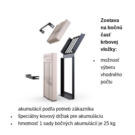
Zostava
na bočnú
časť
krbovej
vložky:
možnosť
výberu
vhodného
počtu
akumulácií podľa potrieb zákazníka
špeciálny kovový držiak pre akumuláciu
hmotnosť 1 sady bočných akumulácií je 25 kg