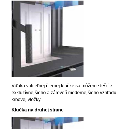
Vďaka voliteľnej čiernej klučke sa môžeme tešiť z
exkluzívnejšieho a zároveň modernejšieho vzhľadu
krbovej vložky.
Klučka na druhej strane