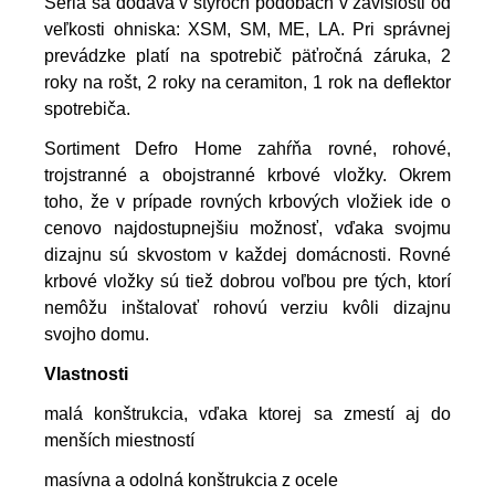
Séria sa dodáva v štyroch podobách v závislosti od
veľkosti ohniska: XSM, SM, ME, LA. Pri správnej
prevádzke platí na spotrebič päťročná záruka, 2
roky na rošt, 2 roky na ceramiton, 1 rok na deflektor
spotrebiča.
Sortiment Defro Home zahŕňa rovné, rohové,
trojstranné a obojstranné krbové vložky. Okrem
toho, že v prípade rovných krbových vložiek ide o
cenovo najdostupnejšiu možnosť, vďaka svojmu
dizajnu sú skvostom v každej domácnosti. Rovné
krbové vložky sú tiež dobrou voľbou pre tých, ktorí
nemôžu inštalovať rohovú verziu kvôli dizajnu
svojho domu.
Vlastnosti
malá konštrukcia, vďaka ktorej sa zmestí aj do
menších miestností
masívna a odolná konštrukcia z ocele