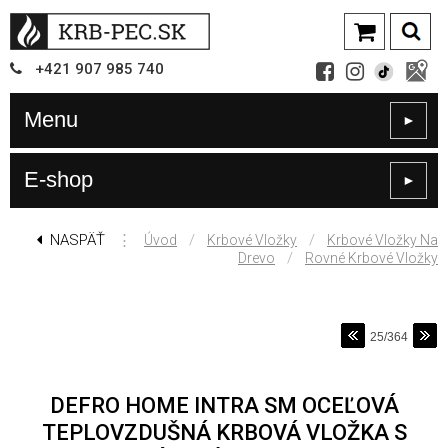
+421
907
985 740
Menu
►
E-shop
►
NASPÄŤ
⋮
/
/
Úvod
Krbové Vložky
Krbové Vložky Na
/
Drevo
Rovné Krbové Vložky
25/364
DEFRO HOME INTRA SM OCEĽOVÁ
TEPLOVZDUŠNÁ KRBOVÁ VLOŽKA S