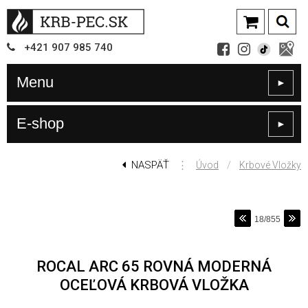
+421
907
985 740
Menu
►
E-shop
►
NASPÄŤ
⋮
/
Úvod
Krbové Vložky
18/855
ROCAL ARC 65 ROVNÁ MODERNÁ
OCEĽOVÁ KRBOVÁ VLOŽKA