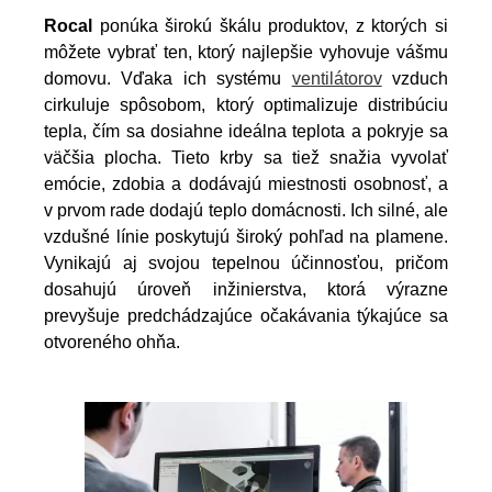
Rocal
ponúka širokú škálu produktov, z ktorých si
môžete vybrať ten, ktorý najlepšie vyhovuje vášmu
domovu. Vďaka ich systému
ventilátorov
vzduch
cirkuluje spôsobom, ktorý optimalizuje distribúciu
tepla, čím sa dosiahne ideálna teplota a pokryje sa
väčšia plocha. Tieto krby sa tiež snažia vyvolať
emócie, zdobia a dodávajú miestnosti osobnosť, a
v prvom rade dodajú teplo domácnosti. Ich silné, ale
vzdušné línie poskytujú široký pohľad na plamene.
Vynikajú aj svojou tepelnou účinnosťou, pričom
dosahujú úroveň inžinierstva, ktorá výrazne
prevyšuje predchádzajúce očakávania týkajúce sa
otvoreného ohňa.