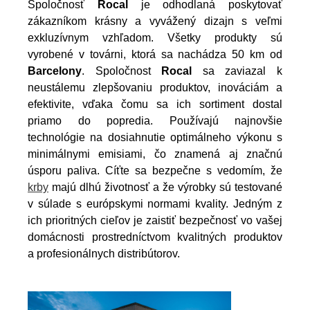
Spoločnosť
Rocal
je odhodlaná poskytovať
zákazníkom krásny a vyvážený dizajn s veľmi
exkluzívnym vzhľadom. Všetky produkty sú
vyrobené v továrni, ktorá sa nachádza 50 km od
Barcelony
. Spoločnost
Rocal
sa zaviazal k
neustálemu zlepšovaniu produktov, inováciám a
efektivite, vďaka čomu sa ich sortiment dostal
priamo do popredia. Používajú najnovšie
technológie na dosiahnutie optimálneho výkonu s
minimálnymi emisiami, čo znamená aj značnú
úsporu paliva. Cíťte sa bezpečne s vedomím, že
krby
majú dlhú životnosť a že výrobky sú testované
v súlade s európskymi normami kvality. Jedným z
ich prioritných cieľov je zaistiť bezpečnosť vo vašej
domácnosti prostredníctvom kvalitných produktov
a profesionálnych distribútorov.