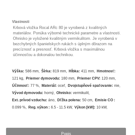
Vlastnosti
Krbová vložka Rocal ARc 80 je vyrobená z kvalitných
materiálov. Ponúka výborné technické parametre a vlastnosti.
Ohnisko je vyložené kvalitným vermikulitom. Je vyrobená v
bezchybných španielskych rukách s úplným dôrazom na
precíznosť a presnosť. Krbová vložka s maximálnou
účinnosťou a dokonalou technikou.
Výška
:
586 mm
Šírka
:
819 mm
Hĺbka
:
411 mm
Hmotnosť
:
121 kg
Priemer dymovodu
:
180 mm
Priemer CPV
:
120 mm
Účinnosť
:
77
%
Materiál
:
oceľ
Dvojstupňové spaľovanie
:
nie
Vývod dymovodu
:
horný
Ohnisko
:
vermikulit
Ext. prívod vzduchu
:
áno
Dľžka polena
:
50 cm
Emisie CO
:
0.099 %
Reg. výkon
:
6.5 - 11.5 kW
Výkon [kW]
:
10
kW
Popis