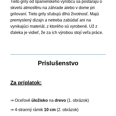
Tieto grily od španielskeho výrobcu sa postarajú o
skvelú atmosféru na záhrade alebo v dome pri
grilovaní. Tieto grily sľubujú dlhú životnosť. Majú
premyslený dizajn a netreba zabúdať ani na
vynikajúci materiál, z ktorého sú vyrobené. Už z
ďaleka je vidieť, že za ich výrobou stojí veľa práce.
Príslušenstvo
Za príplatok:
⇒ Oceľové
úložisko
na
drevo
(1. obrázok)
⇒ 4-stranný rámik
10 cm
(2. obrázok)