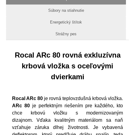
Súbory na stiahnutie
Energetický štítok
Strážny pes
Rocal ARc 80 rovná exkluzívna
krbová vložka s oceľovými
dvierkami
Rocal ARc 80
je rovná teplovzdušná krbová vložka.
ARc 80
je perfektným riešením pre každého, kto
chce krbovú vložku s modernizovaným
dizajnom. Vďaka kvalitným materiálom sa naň
vzťahuje záruka dlhej životnosti. Je vybavená
deflektorom, ktorý predlžuje dráhu spalín, teda