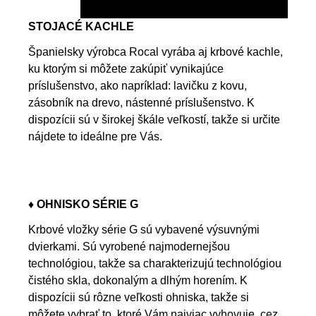
STOJACÉ KACHLE
Španielsky výrobca Rocal vyrába aj krbové kachle,
ku ktorým si môžete zakúpiť vynikajúce
príslušenstvo, ako napríklad: lavičku z kovu,
zásobník na drevo, nástenné príslušenstvo. K
dispozícii sú v širokej škále veľkostí, takže si určite
nájdete to ideálne pre Vás.
♦ OHNISKO SÉRIE G
Krbové vložky série G sú vybavené výsuvnými
dvierkami. Sú vyrobené najmodernejšou
technológiou, takže sa charakterizujú technológiou
čistého skla, dokonalým a dlhým horením. K
dispozícii sú rôzne veľkosti ohniska, takže si
môžete vybrať to, ktoré Vám najviac vyhovuje, cez