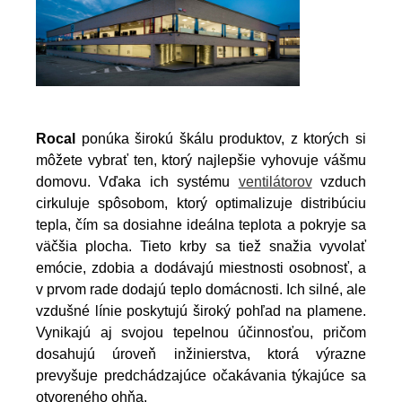
Rocal
ponúka širokú škálu produktov, z ktorých si
môžete vybrať ten, ktorý najlepšie vyhovuje vášmu
domovu. Vďaka ich systému
ventilátorov
vzduch
cirkuluje spôsobom, ktorý optimalizuje distribúciu
tepla, čím sa dosiahne ideálna teplota a pokryje sa
väčšia plocha. Tieto krby sa tiež snažia vyvolať
emócie, zdobia a dodávajú miestnosti osobnosť, a
v prvom rade dodajú teplo domácnosti. Ich silné, ale
vzdušné línie poskytujú široký pohľad na plamene.
Vynikajú aj svojou tepelnou účinnosťou, pričom
dosahujú úroveň inžinierstva, ktorá výrazne
prevyšuje predchádzajúce očakávania týkajúce sa
otvoreného ohňa.