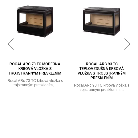
ROCAL ARC 93 TC
ROCAL G450 TC TEPLOVZDUŠNÁ
TEPLOVZDUŠNÁ KRBOVÁ
EXKLUZÍVNA TROJSTRANNÁ
VLOŽKA S TROJSTRANNÝM
OCEĽOVÁ KRBOVÁ VLOŽKA
PRESKLENÍM
Krbová vložka Rocal G450 TC,
ktorá spĺňa všetky vaše
Rocal ARc 93 TC krbová vložka s
požiadavky. ...
trojstranným presklením, ...
Cena na dotaz