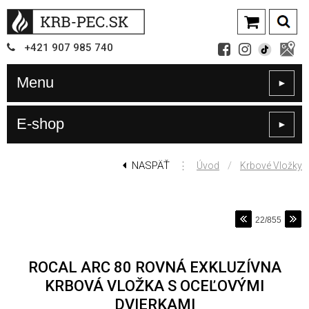
+421
907
985 740
Menu
►
E-shop
►
NASPÄŤ
⋮
/
Úvod
Krbové Vložky
22/855
ROCAL ARC 80 ROVNÁ EXKLUZÍVNA
KRBOVÁ VLOŽKA S OCEĽOVÝMI
DVIERKAMI