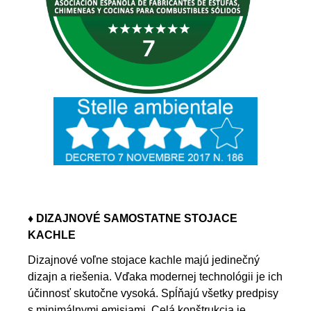
♦ DIZAJNOVÉ SAMOSTATNE STOJACE
KACHLE
Dizajnové voľne stojace kachle majú jedinečný
dizajn a riešenia. Vďaka modernej technológii je ich
účinnosť skutočne vysoká. Spĺňajú všetky predpisy
s minimálnymi emisiami. Celá konštrukcia je