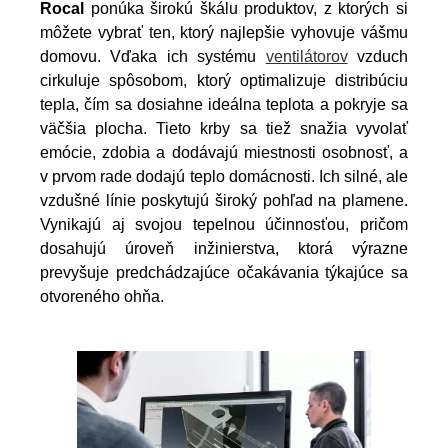
Rocal
ponúka širokú škálu produktov, z ktorých si
môžete vybrať ten, ktorý najlepšie vyhovuje vášmu
domovu. Vďaka ich systému
ventilátorov
vzduch
cirkuluje spôsobom, ktorý optimalizuje distribúciu
tepla, čím sa dosiahne ideálna teplota a pokryje sa
väčšia plocha. Tieto krby sa tiež snažia vyvolať
emócie, zdobia a dodávajú miestnosti osobnosť, a
v prvom rade dodajú teplo domácnosti. Ich silné, ale
vzdušné línie poskytujú široký pohľad na plamene.
Vynikajú aj svojou tepelnou účinnosťou, pričom
dosahujú úroveň inžinierstva, ktorá výrazne
prevyšuje predchádzajúce očakávania týkajúce sa
otvoreného ohňa.