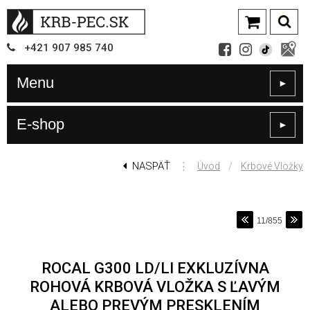
+421
907
985 740
Menu
►
E-shop
►
NASPÄŤ
⋮
/
Úvod
Krbové Vložky
11/855
ROCAL G300 LD/LI EXKLUZÍVNA
ROHOVÁ KRBOVÁ VLOŽKA S ĽAVÝM
ALEBO PREVÝM PRESKLENÍM