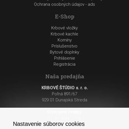
Ochrana osobných údajov - ads
E-Shop
Krbové vložky
Krbové kachle
Komíny
Príslušenstvo
Bytové doplnky
Prihlásenie
Registrácia
Naša predajňa
KRBOVÉ ŠTÚDIO s. r. o.
Poľná 891/67
929 01 Dunajská Streda
Otváracie hodiny
:
Po - Pi: 8:00 - 17:00
Nastavenie súborov cookies
So: 8:00 - 12:00