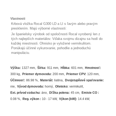
Vlastnosti
Krbová vložka Rocal G300 LD a LI s ľavým alebo pravým
presklením. Majú výborné vlastnosti:
Je španielsky výrobok od spoločnosti Rocal vyrobený len z
tých najlepších materiálov. Vďaka svojmu dizajnu sa hodí do
každej miestnosti. Ohnisko je vyložené vermikulitom.
Ponúkajú účinné vykurovanie, pohodlie a jednoduchú
manipuláciu.
Výška
:
1327 mm
Šírka
:
911 mm
Hĺbka
:
601 mm
Hmotnosť
:
300 kg
Priemer dymovodu
:
200 mm
Priemer CPV
:
120 mm
Účinnosť
:
86.98
%
Materiál
:
liatina
Dvojstupňové spaľovanie
:
nie
Vývod dymovodu
:
horný
Ohnisko
:
vermikulit
Ext. prívod vzduchu
:
áno
Dľžka polena
:
45 cm
Emisie CO
:
0.08 %
Reg. výkon
:
10 - 17 kW
Výkon [kW]
:
14.4
kW