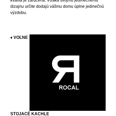
kvalita je zaručená. Vďaka svojmu jedinečnému
dizajnu určite dodajú vášmu domu úplne jedinečnú
výzdobu.
♦ VOĽNE
STOJACÉ KACHLE