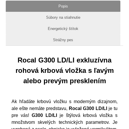
Popis
Súbory na stiahnutie
Energetický štítok
Strážny pes
Rocal G300 LD/LI exkluzívna
rohová krbová vložka s ľavým
alebo prevým presklením
Ak hľadáte krbovú vložku s moderným dizajnom,
ale ešte nemáte predstavu,
Rocal G300 LD/LI
je tu
pre vás!
G300 LD/LI
je štýlová krbová vložka s
množstvom skvelých technických parametrov. Je