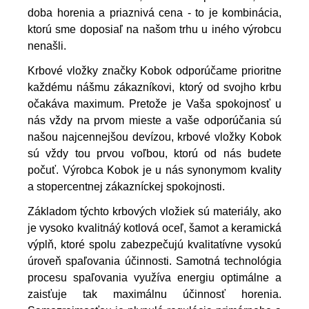
doba horenia a priaznivá cena - to je kombinácia,
ktorú sme doposiaľ na našom trhu u iného výrobcu
nenašli.
Krbové vložky značky Kobok odporúčame prioritne
každému nášmu zákazníkovi, ktorý od svojho krbu
očakáva maximum. Pretože je Vaša spokojnosť u
nás vždy na prvom mieste a vaše odporúčania sú
našou najcennejšou devízou, krbové vložky Kobok
sú vždy tou prvou voľbou, ktorú od nás budete
počuť. Výrobca Kobok je u nás synonymom kvality
a stopercentnej zákazníckej spokojnosti.
Základom týchto krbových vložiek sú materiály, ako
je vysoko kvalitnáý kotlová oceľ, šamot a keramická
výplň, ktoré spolu zabezpečujú kvalitatívne vysokú
úroveň spaľovania účinnosti. Samotná technológia
procesu spaľovania využíva energiu optimálne a
zaisťuje tak maximálnu účinnosť horenia.