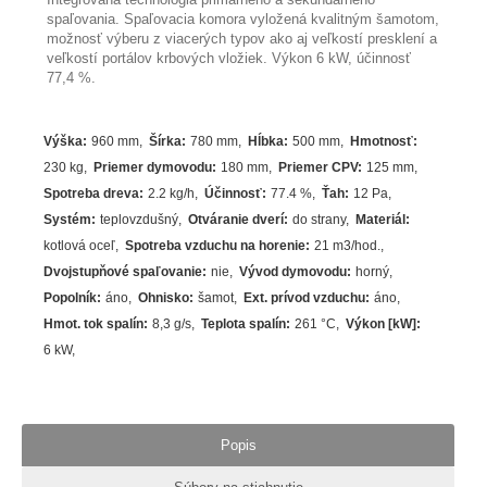
spaľovania. Spaľovacia komora vyložená kvalitným šamotom,
možnosť výberu z viacerých typov ako aj veľkostí presklení a
veľkostí portálov krbových vložiek. Výkon 6 kW, účinnosť
77,4 %.
Výška
:
960 mm
Šírka
:
780 mm
Hĺbka
:
500 mm
Hmotnosť
:
230 kg
Priemer dymovodu
:
180 mm
Priemer CPV
:
125 mm
Spotreba dreva
:
2.2
kg/h
Účinnosť
:
77.4
%
Ťah
:
12 Pa
Systém
:
teplovzdušný
Otváranie dverí
:
do strany
Materiál
:
kotlová oceľ
Spotreba vzduchu na horenie
:
21 m3/hod.
Dvojstupňové spaľovanie
:
nie
Vývod dymovodu
:
horný
Popolník
:
áno
Ohnisko
:
šamot
Ext. prívod vzduchu
:
áno
Hmot. tok spalín
:
8,3 g/s
Teplota spalín
:
261
°C
Výkon [kW]
:
6
kW
Popis