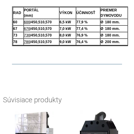
PORTÁL
PRIEMER
RAD
VÝKON
ÚČINNOSŤ
HM
(mm)
DYMOVODU
60
600
/450,510,570
6,5 kW
77,9 %
Ø
180 mm.
210
67
670
/450,510,570
7,0 kW
77,4 %
Ø
180 mm.
23
73
730
/450,510,570
8,0 kW
76,9 %
Ø
180 mm.
23
78
780
/450,510,570
9,0 kW
76,4 %
Ø
200 mm.
29
Súvisiace produkty