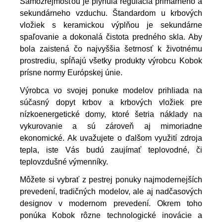
Samozrejmosťou je plynulá regulácia primárneho a
sekundárneho vzduchu. Štandardom u krbových
vložiek s keramickou výplňou je sekundárne
spaľovanie a dokonalá čistota predného skla. Aby
bola zaistená čo najvyššia šetrnosť k životnému
prostrediu, spĺňajú všetky produkty výrobcu Kobok
prísne normy Európskej únie.
Výrobca vo svojej ponuke modelov prihliada na
súčasný dopyt krbov a krbových vložiek pre
nízkoenergetické domy, ktoré šetria náklady na
vykurovanie a sú zároveň aj mimoriadne
ekonomické. Ak uvažujete o ďalšom využití zdroja
tepla, iste Vás budú zaujímať teplovodné, či
teplovzdušné výmenníky.
Môžete si vybrať z pestrej ponuky najmodernejších
prevedení, tradičných modelov, ale aj nadčasových
designov v modernom prevedení. Okrem toho
ponúka Kobok rôzne technologické inovácie a