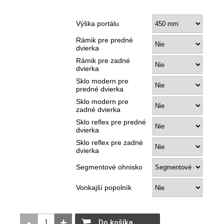
Výška portálu
Rámik pre predné
dvierka
Rámik pre zadné
dvierka
Sklo modern pre
predné dvierka
Sklo modern pre
zadné dvierka
Sklo reflex pre predné
dvierka
Sklo reflex pre zadné
dvierka
Segmentové ohnisko
Vonkajší popolník
-
+
Do košíka