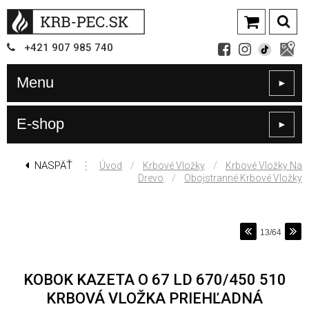
+421
907
985 740
Menu
►
E-shop
►
NASPÄŤ
⋮
/
/
Úvod
Krbové Vložky
Krbové Vložky Na
/
Drevo
Obojstranné Krbové Vložky
13/64
KOBOK KAZETA O 67 LD 670/450 510
KRBOVÁ VLOŽKA PRIEHĽADNÁ