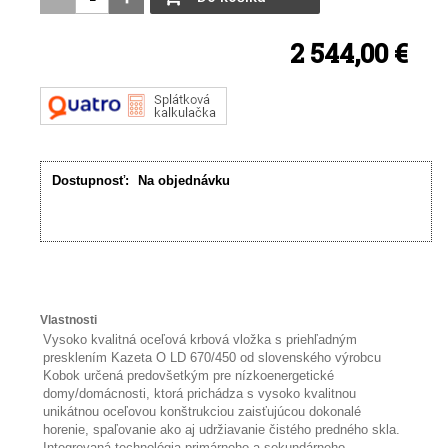
2 544,00 €
Dostupnosť:
Na objednávku
Vlastnosti
Vysoko kvalitná oceľová krbová vložka s priehľadným
presklením Kazeta O LD 670/450 od slovenského výrobcu
Kobok určená predovšetkým pre nízkoenergetické
domy/domácnosti, ktorá prichádza s vysoko kvalitnou
unikátnou oceľovou konštrukciou zaisťujúcou dokonalé
horenie, spaľovanie ako aj udržiavanie čistého predného skla.
Integrovaná technológia primárneho a sekundárneho