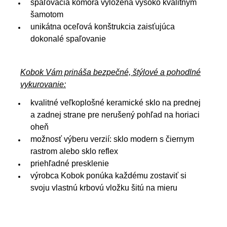
spaľovacia komora vyložená vysoko kvalitným
šamotom
unikátna oceľová konštrukcia zaisťujúca
dokonalé spaľovanie
Kobok Vám prináša bezpečné, štýlové a pohodlné
vykurovanie:
kvalitné veľkoplošné keramické sklo na prednej
a zadnej strane pre nerušený pohľad na horiaci
oheň
možnosť výberu verzií: sklo modern s čiernym
rastrom alebo sklo reflex
priehľadné presklenie
výrobca Kobok ponúka každému zostaviť si
svoju vlastnú krbovú vložku šitú na mieru