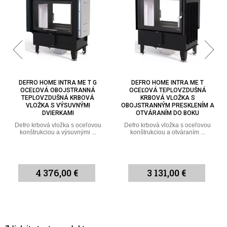
TRA ME T G
DEFRO HOME INTRA ME T
DEFRO HOME INT
OJSTRANNÁ
OCEĽOVÁ TEPLOVZDUŠNÁ
OBOJSTRANNÁ 
NÁ KRBOVÁ
KRBOVÁ VLOŽKA S
TEPLOVZDUŠNÁ
ÝSUVNÝMI
OBOJSTRANNÝM PRESKLENÍM A
VLOŽKA S OTVÁRAN
AMI
OTVÁRANÍM DO BOKU
Defro obojstranná krb
oceľovou konštruk
žka s oceľovou
Defro krbová vložka s oceľovou
ýsuvnými ...
konštrukciou a otváraním ...
00 €
3 131,00 €
2 866,00