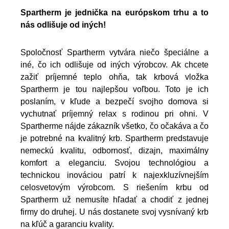
Spartherm je jednička na európskom trhu a to
nás odlišuje od iných!
Spoločnosť Spartherm vytvára niečo špeciálne a
iné, čo ich odlišuje od iných výrobcov. Ak chcete
zažiť príjemné teplo ohňa, tak krbová vložka
Spartherm je tou najlepšou voľbou. Toto je ich
poslaním, v kľude a bezpečí svojho domova si
vychutnať príjemný relax s rodinou pri ohni. V
Spartherme nájde zákazník všetko, čo očakáva a čo
je potrebné na kvalitný krb. Spartherm predstavuje
nemeckú kvalitu, odbornosť, dizajn, maximálny
komfort a eleganciu. Svojou technológiou a
technickou inováciou patrí k najexkluzívnejším
celosvetovým výrobcom. S riešením krbu od
Spartherm už nemusíte hľadať a chodiť z jednej
firmy do druhej. U nás dostanete svoj vysnívaný krb
na kľúč a garanciu kvality.