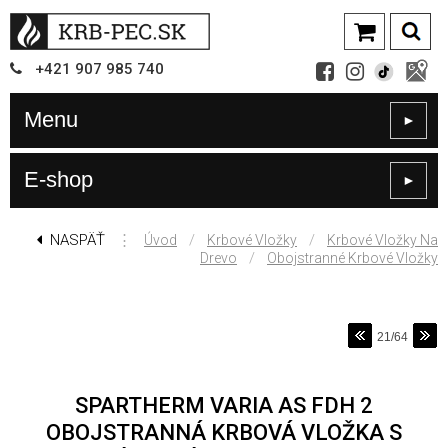
+421
907
985 740
Menu
►
E-shop
►
NASPÄŤ
⋮
/
/
Úvod
Krbové Vložky
Krbové Vložky Na
/
Drevo
Obojstranné Krbové Vložky
21/64
SPARTHERM VARIA AS FDH 2
OBOJSTRANNÁ KRBOVÁ VLOŽKA S