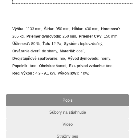
Výška
:
1133 mm
Šírka
:
950 mm
Hĺbka
:
430 mm
Hmotnosť
:
265 kg
Priemer dymovodu
:
250 mm
Priemer CPV
:
150 mm
Účinnosť
:
80
%
Ťah
:
12 Pa
Systém
:
teplovzdušný
Otváranie dverí
:
do strany
Materiál
:
oceľ
Dvojstupňové spaľovanie
:
nie
Vývod dymovodu
:
horný
Popolník
:
áno
Ohnisko
:
šamot
Ext. prívod vzduchu
:
áno
Reg. výkon
:
4,9 - 9,1 kW
Výkon [kW]
:
7
kW
Popis
Súbory na stiahnutie
Video
Strážny pes