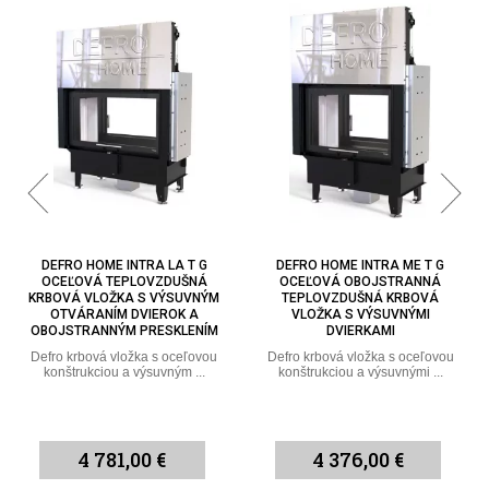
DEFRO HOME INTRA LA T G
DEFRO HOME INTRA ME T G
OCEĽOVÁ TEPLOVZDUŠNÁ
OCEĽOVÁ OBOJSTRANNÁ
KRBOVÁ VLOŽKA S VÝSUVNÝM
TEPLOVZDUŠNÁ KRBOVÁ
OTVÁRANÍM DVIEROK A
VLOŽKA S VÝSUVNÝMI
OBOJSTRANNÝM PRESKLENÍM
DVIERKAMI
Defro krbová vložka s oceľovou
Defro krbová vložka s oceľovou
konštrukciou a výsuvným ...
konštrukciou a výsuvnými ...
4 781,00 €
4 376,00 €