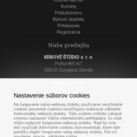
Komíny
Príslušenstvo
Bytové doplnky
Prihlásenie
Registrácia
Naša predajňa
KRBOVÉ ŠTÚDIO s. r. o.
Poľná 891/67
929 01 Dunajská Streda
Otváracie hodiny
:
Po - Pi: 8:00 - 17:00
Nastavenie súborov cookies
So: 8:00 - 12:00
Na fungovanie našej webovej stránky používame nevyhnutné
cookies (essential cookies) umožňujúce realizovať základné
funkcionality webovej stránky. Tieto cookies môžete zakázať
zmenou nastavení Vášho internetového prehliadača, čo však
môže ovplyvniť fungovanie webovej stránky. Radi by sme
tiež využívali dobrovoľné cookies (non-essential), ktoré nám
pomôžu zlepšiť fungovanie našej webovej stránky. Pre ich
povolenie, prosím, odkliknite súhlas.