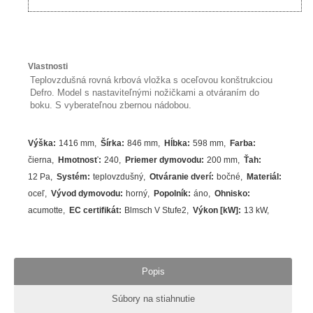
Vlastnosti
Teplovzdušná rovná krbová vložka s oceľovou konštrukciou
Defro. Model s nastaviteľnými nožičkami a otváraním do
boku. S vyberateľnou zbernou nádobou.
Výška
:
1416 mm
Šírka
:
846 mm
Hĺbka
:
598 mm
Farba
:
čierna
Hmotnosť
:
240
Priemer dymovodu
:
200 mm
Ťah
:
12 Pa
Systém
:
teplovzdušný
Otváranie dverí
:
bočné
Materiál
:
oceľ
Vývod dymovodu
:
horný
Popolník
:
áno
Ohnisko
:
acumotte
EC certifikát
:
Blmsch V Stufe2
Výkon [kW]
:
13
kW
Popis
Súbory na stiahnutie