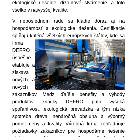
ekologické riešenie, dizajnové stvárnenie, a toto
všetko v najvyššej kvalite.
V neposlednom rade sa kladie dôraz aj na
hospodárnosť a ekologické riešenia. Certifikácie
spĺňajú kritériá všetkých
európskych štátov, kde sa
firma
DEFRO
úspešne
etabluje a
získava
nových a
nových
zákazníkov.
Medzi ďaľšie benefity a výhody
produktov značky DEFRO patrí vysoká
spoľahlivosť, ekologická prevádzka a tým nízka
spotreba dreva, nenáročná obsluha a výborný
pomer ceny a kvality. Výrobná firma zohľadňuje
požiadavky zákazníkov pre hospodárne riešenie