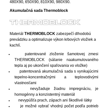
480X90, 650X90, 810X90, 980X90.
Akumulačná sada Thermoblock
Materiál
THERMOBLOCK
zabezpečí dlhodobú
prevádzku a optimalizuje výkon krbových vložiek a
kachlí.
patentované zloženie šamotovej zmesi
THERMOBLOCK (sálanie naakumulovaného
tepla aj po ukončení spaľovania vo vložke)
patentovaná akumulačná sada s vynikajúcimi
tepelno-koncentračnými a teplovodivými
vlastnosťami
nevyžaduje žiadnu impregnáciu, je
homogénny a konzistentný materiál
nevypúšťa prach, zápach ani škodlivé látky
je možné vybrať vhodný počet podľa potrieb