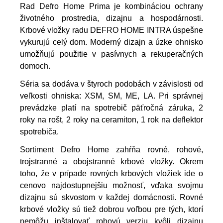
Rad Defro Home Prima je kombináciou ochrany
životného prostredia, dizajnu a hospodárnosti.
Krbové vložky radu DEFRO HOME INTRA úspešne
vykurujú celý dom. Moderný dizajn a úzke ohnisko
umožňujú použitie v pasívnych a rekuperačných
domoch.
Séria sa dodáva v štyroch podobách v závislosti od
veľkosti ohniska: XSM, SM, ME, LA. Pri správnej
prevádzke platí na spotrebič päťročná záruka, 2
roky na rošt, 2 roky na ceramiton, 1 rok na deflektor
spotrebiča.
Sortiment Defro Home zahŕňa rovné, rohové,
trojstranné a obojstranné krbové vložky. Okrem
toho, že v prípade rovných krbových vložiek ide o
cenovo najdostupnejšiu možnosť, vďaka svojmu
dizajnu sú skvostom v každej domácnosti. Rovné
krbové vložky sú tiež dobrou voľbou pre tých, ktorí
nemôžu inštalovať rohovú verziu kvôli dizajnu