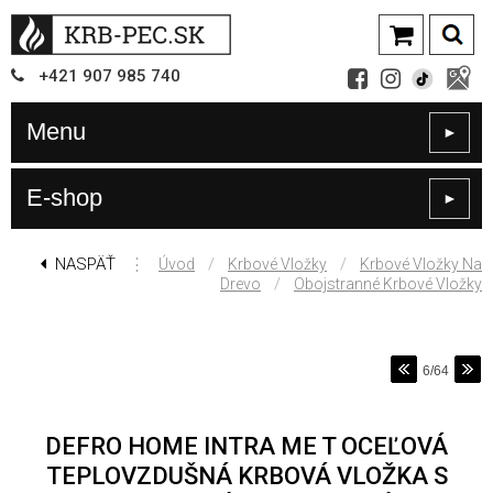
+421
907
985 740
Menu
►
E-shop
►
NASPÄŤ
⋮
/
/
Úvod
Krbové Vložky
Krbové Vložky Na
/
Drevo
Obojstranné Krbové Vložky
6/64
DEFRO HOME INTRA ME T OCEĽOVÁ
TEPLOVZDUŠNÁ KRBOVÁ VLOŽKA S