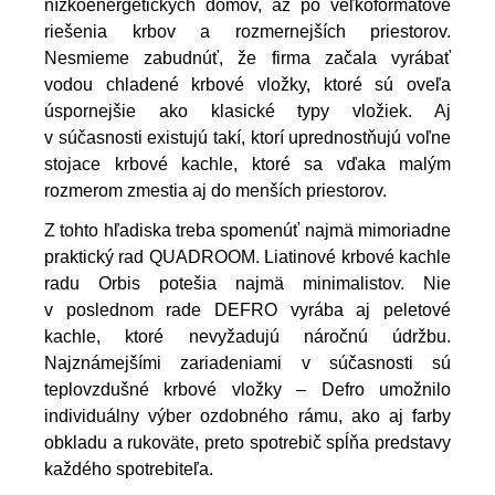
nízkoenergetických domov, až po veľkoformátové
riešenia krbov a rozmernejších priestorov.
Nesmieme zabudnúť, že firma začala vyrábať
vodou chladené krbové vložky, ktoré sú oveľa
úspornejšie ako klasické typy vložiek. Aj
v súčasnosti existujú takí, ktorí uprednostňujú voľne
stojace krbové kachle, ktoré sa vďaka malým
rozmerom zmestia aj do menších priestorov.
Z tohto hľadiska treba spomenúť najmä mimoriadne
praktický rad QUADROOM. Liatinové krbové kachle
radu Orbis potešia najmä minimalistov. Nie
v poslednom rade DEFRO vyrába aj peletové
kachle, ktoré nevyžadujú náročnú údržbu.
Najznámejšími zariadeniami v súčasnosti sú
teplovzdušné krbové vložky – Defro umožnilo
individuálny výber ozdobného rámu, ako aj farby
obkladu a rukoväte, preto spotrebič spĺňa predstavy
každého spotrebiteľa.