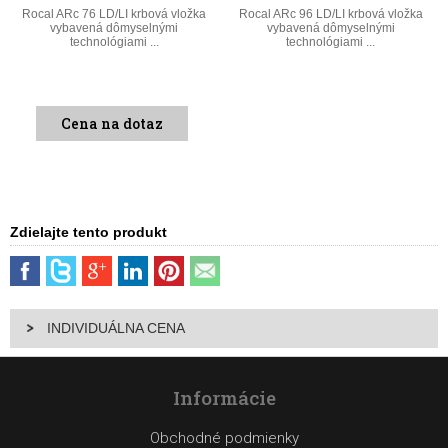
Rocal ARc 76 LD/LI krbová vložka
Rocal ARc 96 LD/LI krbová vložka
vybavená dômyselnými
vybavená dômyselnými
technológiami ...
technológiami ...
Cena na dotaz
Zdielajte tento produkt
INDIVIDUÁLNA CENA
Informácie
Obchodné podmienky