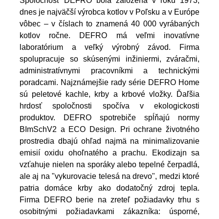
Spoločnosť DEFRO bola založená v roku 1973,
dnes je najväčší výrobca kotlov v Poľsku a v Európe
vôbec – v číslach to znamená 40 000 vyrábaných
kotlov ročne. DEFRO má veľmi inovatívne
laboratórium a veľký výrobný závod. Firma
spolupracuje so skúsenými inžiniermi, zváračmi,
administratívnymi pracovníkmi a technickými
poradcami.
Najznámejšie rady série DEFRO Home
sú peletové kachle, krby a krbové vložky. Ďaľšia
hrdosť spoločnosti spočíva v ekologickosti
produktov. DEFRO spotrebiče spĺňajú normy
BImSchV2 a ECO Design. Pri ochrane životného
prostredia dbajú ohľad najmä na minimalizovanie
emisií oxidu ohoľnatého a prachu. Ekodizajn sa
vzťahuje nielen na sporáky alebo tepelné čerpadlá,
ale aj na "vykurovacie telesá na drevo", medzi ktoré
patria domáce krby ako dodatočný zdroj tepla.
Firma DEFRO berie na zreteľ požiadavky trhu s
osobitnými požiadavkami zákazníka: úsporné,