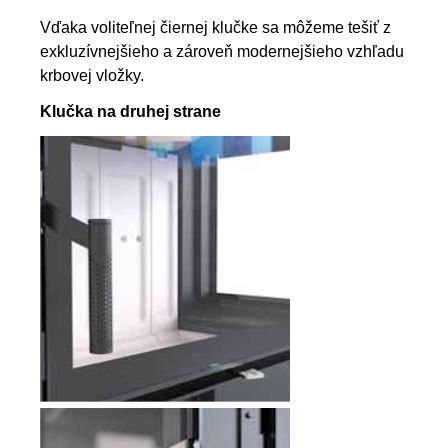
Vďaka voliteľnej čiernej klučke sa môžeme tešiť z
exkluzívnejšieho a zároveň modernejšieho vzhľadu
krbovej vložky.
Klučka na druhej strane