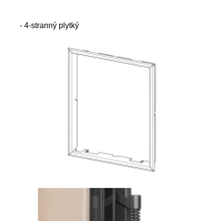
- 4-stranný plytký