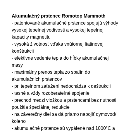
Akumulačný prstenec Romotop Mammoth
- patentované akumulačné prstence spojujú výhody
vysokej tepelnej vodivosti a vysokej tepelnej
kapacity magnetitu
- vysoká životnosť vďaka vnútornej liatinovej
konštrukcii
- efektívne vedenie tepla do hĺbky akumulačnej
masy
- maximálny prenos tepla zo spalín do
akumulačních prstencov
- pri tepelnom zaťažení nedochádza k deštrukcii
- tesné a vždy rozoberateľné spojenie
- prechod medzi vložkou a prstencami bez nutnosti
použitia špeciálnej redukcie
- na záverečný diel sa dá priamo napojiť dymovod/
koleno
- akumulačné prstence sú vypálené nad 1000°C a