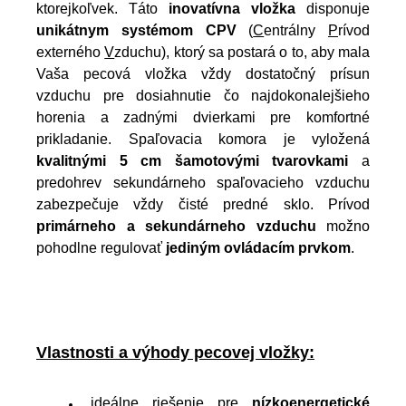
ktorejkoľvek. Táto
inovatívna vložka
disponuje
unikátnym systémom
CPV
(
C
entrálny
P
rívod
externého
V
zduchu), ktorý sa postará o to, aby mala
Vaša pecová vložka vždy dostatočný prísun
vzduchu pre dosiahnutie čo najdokonalejšieho
horenia a zadnými dvierkami pre komfortné
prikladanie. Spaľovacia komora je vyložená
kvalitnými 5 cm šamotovými tvarovkami
a
predohrev sekundárneho spaľovacieho vzduchu
zabezpečuje vždy čisté predné sklo. Prívod
primárneho a sekundárneho vzduchu
možno
pohodlne regulovať
jediným ovládacím prvkom
.
Vlastnosti a výhody pecovej vložky:
ideálne riešenie pre
nízkoenergetické