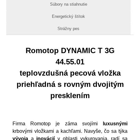
Súbory na stiahnutie
Energetický štítok
Strážny pes
Romotop DYNAMIC T 3G
44.55.01
teplovzdušná pecová vložka
priehľadná s rovným dvojitým
presklením
Firma Romotop je záma svojími
luxusnými
krbovými vložkami a kachľami. Navyše, čo sa týka
vývoja
a
inovácií
v oblasti vykurovania, radí sa