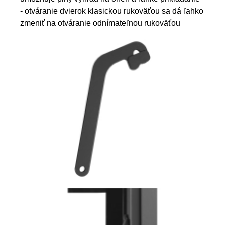
- otváranie dvierok klasickou rukovӓťou sa dá ľahko
zmeniť na otváranie odnímateľnou rukovӓťou