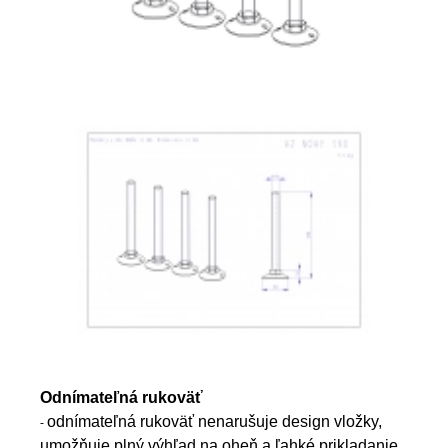
Odnímateľná rukoväť
odnímateľná rukovӓť nenarušuje design vložky,
-
umožňuje plný výhľad na oheň a ľahké prikladanie