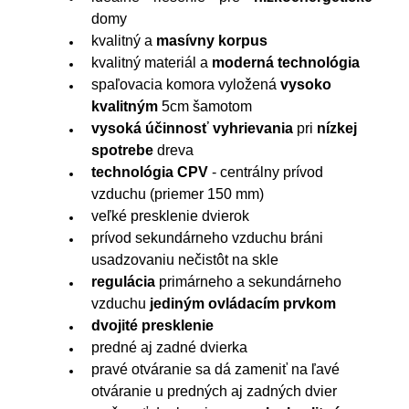
domy
kvalitný a
masívny korpus
kvalitný materiál a
moderná technológia
spaľovacia komora vyložená
vysoko
kvalitným
5cm šamotom
vysoká účinnosť vyhrievania
pri
nízkej
spotrebe
dreva
technológia CPV
- centrálny prívod
vzduchu (priemer 150 mm)
veľké presklenie dvierok
prívod sekundárneho vzduchu bráni
usadzovaniu nečistôt na skle
regulácia
primárneho a sekundárneho
vzduchu
jediným ovládacím prvkom
dvojité presklenie
predné aj zadné dvierka
pravé otváranie sa dá zameniť na ľavé
otváranie u predných aj zadných dvier