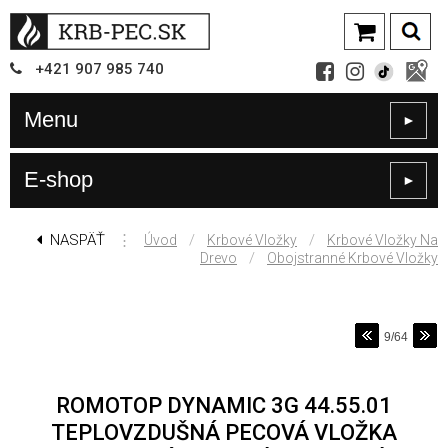
+421
907
985 740
Menu
►
E-shop
►
NASPÄŤ
⋮
/
/
Úvod
Krbové Vložky
Krbové Vložky Na
/
Drevo
Obojstranné Krbové Vložky
9/64
ROMOTOP DYNAMIC 3G 44.55.01
TEPLOVZDUŠNÁ PECOVÁ VLOŽKA