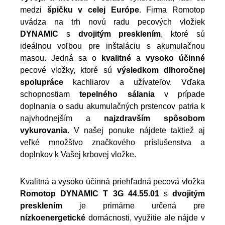
medzi
špičku v celej Európe
. Firma Romotop
uvádza na trh novú radu pecových vložiek
DYNAMIC
s
dvojitým presklením
, ktoré sú
ideálnou voľbou pre inštaláciu s akumulačnou
masou. Jedná sa o
kvalitné
a
vysoko účinné
pecové vložky, ktoré sú
výsledkom dlhoročnej
spolupráce
kachliarov a užívateľov. Vďaka
schopnostiam
tepelného sálania
v prípade
doplnania o sadu akumulačných prstencov patria k
najvhodnejším a
najzdravším spôsobom
vykurovania
. V našej ponuke nájdete taktiež aj
veľké množštvo značkového príslušenstva a
doplnkov k Vašej krbovej vložke.
Kvalitná a vysoko účinná priehľadná pecová vložka
Romotop DYNAMIC T 3G 44.55.01
s
dvojitým
presklením
je primárne určená pre
nízkoenergetické
domácnosti, využitie ale nájde v