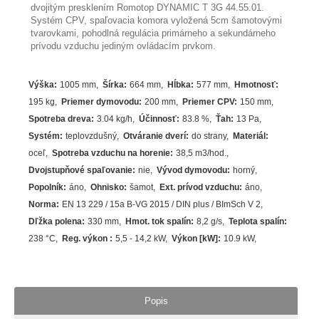
dvojitým presklením Romotop DYNAMIC T 3G 44.55.01.
Systém CPV, spaľovacia komora vyložená 5cm šamotovými
tvarovkami, pohodlná regulácia primárneho a sekundárneho
prívodu vzduchu jediným ovládacím prvkom.
Výška
:
1005 mm
Šírka
:
664 mm
Hĺbka
:
577 mm
Hmotnosť
:
195 kg
Priemer dymovodu
:
200 mm
Priemer CPV
:
150 mm
Spotreba dreva
:
3.04
kg/h
Účinnosť
:
83.8
%
Ťah
:
13 Pa
Systém
:
teplovzdušný
Otváranie dverí
:
do strany
Materiál
:
oceľ
Spotreba vzduchu na horenie
:
38,5 m3/hod.
Dvojstupňové spaľovanie
:
nie
Vývod dymovodu
:
horný
Popolník
:
áno
Ohnisko
:
šamot
Ext. prívod vzduchu
:
áno
Norma
:
EN 13 229 / 15a B-VG 2015 / DIN plus / BImSch V 2
Dľžka polena
:
330 mm
Hmot. tok spalín
:
8,2 g/s
Teplota spalín
:
238
°C
Reg. výkon
:
5,5 - 14,2 kW
Výkon [kW]
:
10.9
kW
Popis