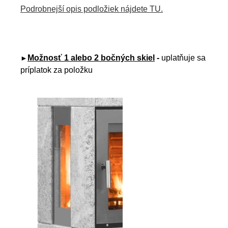
Podrobnejší opis podložiek nájdete TU.
Možnosť 1 alebo 2 bočných skiel
-
uplatňuje sa
►
príplatok za položku