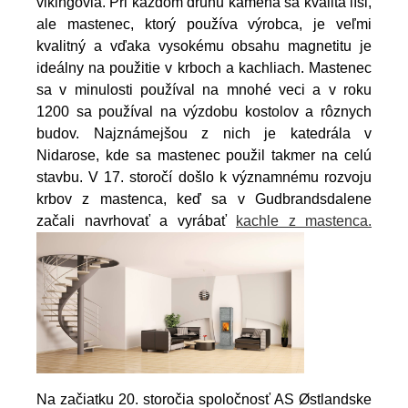
vikingovia. Pri každom druhu kameňa sa kvalita líši,
ale mastenec, ktorý používa výrobca, je veľmi
kvalitný a vďaka vysokému obsahu magnetitu je
ideálny na použitie v krboch a kachliach. Mastenec
sa v minulosti používal na mnohé veci a v roku
1200 sa používal na výzdobu kostolov a rôznych
budov. Najznámejšou z nich je katedrála v
Nidarose, kde sa mastenec použil takmer na celú
stavbu. V 17. storočí došlo k významnému rozvoju
krbov z mastenca, keď sa v Gudbrandsdalene
začali navrhovať a vyrábať
kachle z mastenca.
Na začiatku 20. storočia spoločnosť AS Østlandske