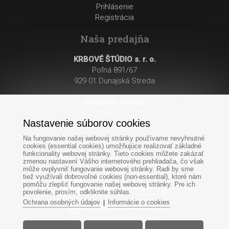
Prihlásenie
Registrácia
Naša predajňa
KRBOVÉ ŠTÚDIO s. r. o.
Poľná 891/67
929 01 Dunajská Streda
Otváracie hodiny
:
Po - Pi: 8:00 - 17:00
Nastavenie súborov cookies
So: 8:00 - 12:00
Na fungovanie našej webovej stránky používame nevyhnutné
cookies (essential cookies) umožňujúce realizovať základné
funkcionality webovej stránky. Tieto cookies môžete zakázať
zmenou nastavení Vášho internetového prehliadača, čo však
môže ovplyvniť fungovanie webovej stránky. Radi by sme
tiež využívali dobrovoľné cookies (non-essential), ktoré nám
pomôžu zlepšiť fungovanie našej webovej stránky. Pre ich
povolenie, prosím, odkliknite súhlas.
Ochrana osobných údajov
Informácie o cookies
|
Po-Pi: 8:00 - 17:00
So: 8:00 - 12:00