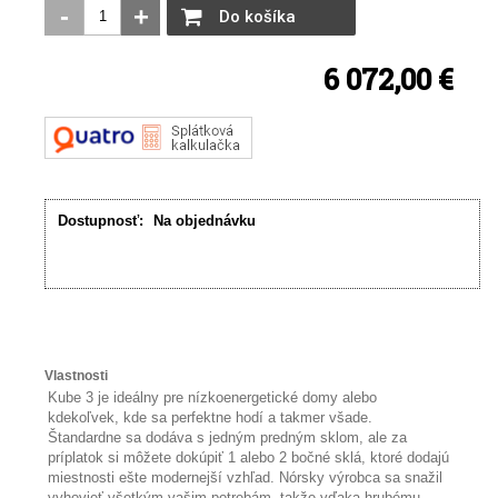
-
+
Do košíka
6 072,00 €
Dostupnosť:
Na objednávku
Vlastnosti
Kube 3 je ideálny pre nízkoenergetické domy alebo
kdekoľvek, kde sa perfektne hodí a takmer všade.
Štandardne sa dodáva s jedným predným sklom, ale za
príplatok si môžete dokúpiť 1 alebo 2 bočné sklá, ktoré dodajú
miestnosti ešte modernejší vzhľad. Nórsky výrobca sa snažil
vyhovieť všetkým vašim potrebám, takže vďaka hrubému