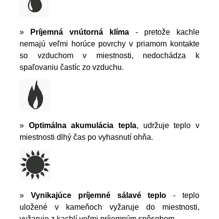
»
Príjemná vnútorná klíma
- pretože kachle
nemajú veľmi horúce povrchy v priamom kontakte
so vzduchom v miestnosti, nedochádza k
spaľovaniu častíc zo vzduchu.
»
Optimálna akumulácia tepla
, udržuje teplo v
miestnosti dlhý čas po vyhasnutí ohňa.
»
Vynikajúce príjemné sálavé teplo
- teplo
uložené v kameňoch vyžaruje do miestnosti,
vyžaruje z kachlí veľmi príjemným spôsobom.