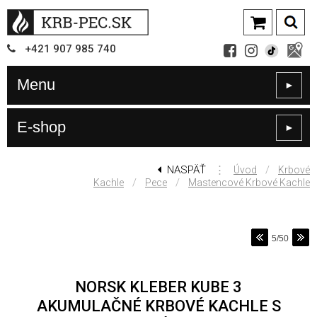
+421
907
985 740
Menu
►
E-shop
►
NASPÄŤ
⋮
/
Úvod
Krbové
/
/
Kachle
Pece
Mastencové Krbové Kachle
5/50
NORSK KLEBER KUBE 3
AKUMULAČNÉ KRBOVÉ KACHLE S