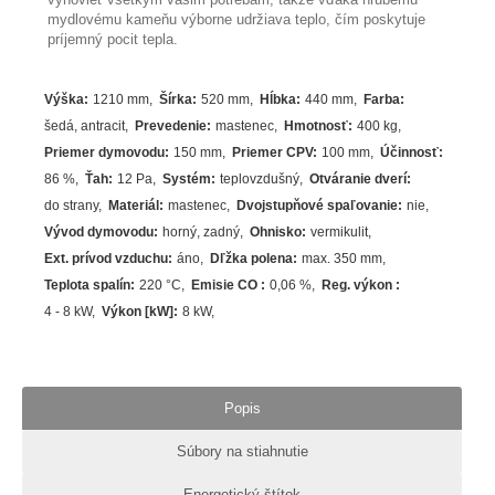
mydlovému kameňu výborne udržiava teplo, čím poskytuje
príjemný pocit tepla.
Výška
:
1210 mm
Šírka
:
520 mm
Hĺbka
:
440 mm
Farba
:
šedá
,
antracit
Prevedenie
:
mastenec
Hmotnosť
:
400 kg
Priemer dymovodu
:
150 mm
Priemer CPV
:
100 mm
Účinnosť
:
86
%
Ťah
:
12 Pa
Systém
:
teplovzdušný
Otváranie dverí
:
do strany
Materiál
:
mastenec
Dvojstupňové spaľovanie
:
nie
Vývod dymovodu
:
horný, zadný
Ohnisko
:
vermikulit
Ext. prívod vzduchu
:
áno
Dľžka polena
:
max. 350 mm
Teplota spalín
:
220
°C
Emisie CO
:
0,06 %
Reg. výkon
:
4 - 8 kW
Výkon [kW]
:
8
kW
Popis
Súbory na stiahnutie
Energetický štítok