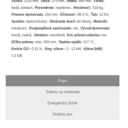
Výška
:
1150 mm
Šírka
:
370 mm
Hĺbka
:
580 mm
Farba
:
šedá
,
antracit
Prevedenie
:
mastenec
Hmotnosť
:
310 kg
Priemer dymovodu
:
150 mm
Účinnosť
:
80.3
%
Ťah
:
12 Pa
Systém
:
teplovzdušný
Otváranie dverí
:
do strany
Materiál
:
mastenec
Dvojstupňové spaľovanie
:
nie
Vývod dymovodu
:
horný, zadný
Ohnisko
:
vermikulit
Ext. prívod vzduchu
:
nie
Dľžka polena
:
max. 350 mm
Teplota spalín
:
217
°C
Emisie CO
:
0,11 %
Reg. výkon
:
3 - 12 kW
Výkon [kW]
:
5.2
kW
Popis
Súbory na stiahnutie
Energetický štítok
Strážny pes