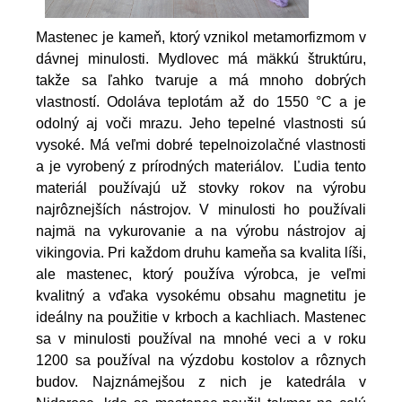
Mastenec je kameň, ktorý vznikol metamorfizmom v
dávnej minulosti. Mydlovec má mäkkú štruktúru,
takže sa ľahko tvaruje a má mnoho dobrých
vlastností. Odoláva teplotám až do 1550 °C a je
odolný aj voči mrazu. Jeho tepelné vlastnosti sú
vysoké. Má veľmi dobré tepelnoizolačné vlastnosti
a je vyrobený z prírodných materiálov. Ľudia tento
materiál používajú už stovky rokov na výrobu
najrôznejších nástrojov. V minulosti ho používali
najmä na vykurovanie a na výrobu nástrojov aj
vikingovia. Pri každom druhu kameňa sa kvalita líši,
ale mastenec, ktorý používa výrobca, je veľmi
kvalitný a vďaka vysokému obsahu magnetitu je
ideálny na použitie v krboch a kachliach. Mastenec
sa v minulosti používal na mnohé veci a v roku
1200 sa používal na výzdobu kostolov a rôznych
budov. Najznámejšou z nich je katedrála v