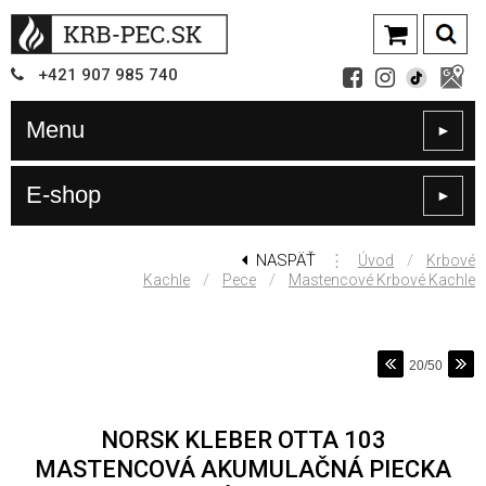
+421
907
985 740
Menu
►
E-shop
►
NASPÄŤ
⋮
/
Úvod
Krbové
/
/
Kachle
Pece
Mastencové Krbové Kachle
20/50
NORSK KLEBER OTTA 103
MASTENCOVÁ AKUMULAČNÁ PIECKA