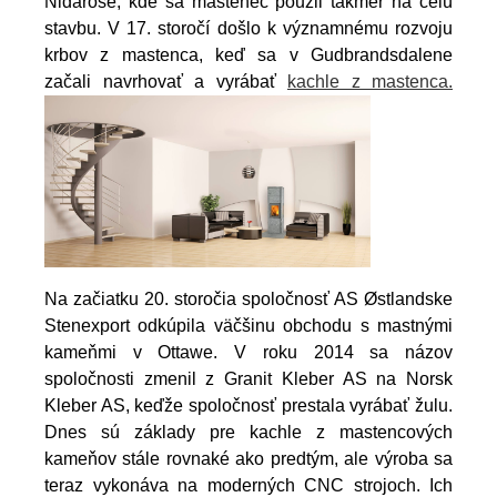
Nidarose, kde sa mastenec použil takmer na celú
stavbu. V 17. storočí došlo k významnému rozvoju
krbov z mastenca, keď sa v Gudbrandsdalene
začali navrhovať a vyrábať
kachle z mastenca.
Na začiatku 20. storočia spoločnosť AS Østlandske
Stenexport odkúpila väčšinu obchodu s mastnými
kameňmi v Ottawe. V roku 2014 sa názov
spoločnosti zmenil z Granit Kleber AS na Norsk
Kleber AS, keďže spoločnosť prestala vyrábať žulu.
Dnes sú základy pre kachle z mastencových
kameňov stále rovnaké ako predtým, ale výroba sa
teraz vykonáva na moderných CNC strojoch. Ich