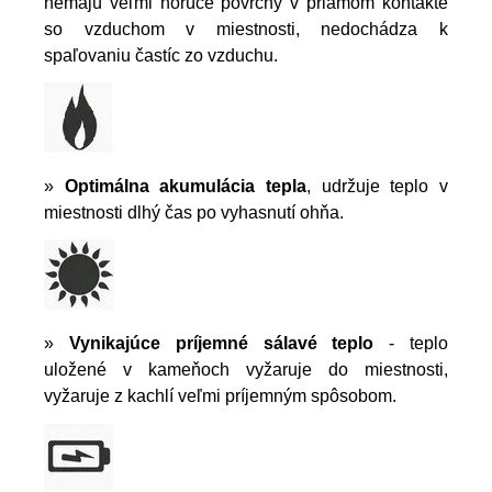
nemajú veľmi horúce povrchy v priamom kontakte
so vzduchom v miestnosti, nedochádza k
spaľovaniu častíc zo vzduchu.
»
Optimálna akumulácia tepla
, udržuje teplo v
miestnosti dlhý čas po vyhasnutí ohňa.
»
Vynikajúce príjemné sálavé teplo
- teplo
uložené v kameňoch vyžaruje do miestnosti,
vyžaruje z kachlí veľmi príjemným spôsobom.