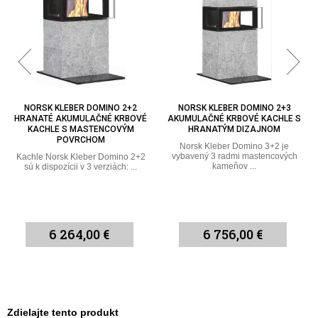
NORSK KLEBER DOMINO 2+3
NORSK KLEBER DOMINO 3+2
AKUMULAČNÉ KRBOVÉ KACHLE S
MASTENCOVÉ AKUMULAČNÉ
HRANATÝM DIZAJNOM
KRBOVÉ KACHLE S HRANATÝM
DIZAJNOM
Norsk Kleber Domino 3+2 je
vybavený 3 radmi mastencových
Tento model Norsk Kleber sa
kameňov ...
postará o príjemné teplo v
miestnosti ...
6 756,00 €
6 756,00 €
Zdielajte tento produkt