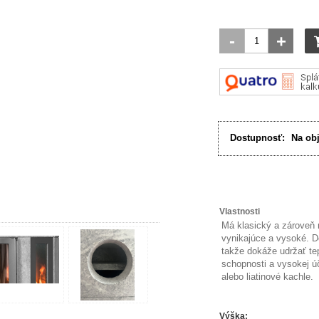
-
+
Dostupnosť:
Na ob
Vlastnosti
Má klasický a zároveň 
vynikajúce a vysoké. D
takže dokáže udržať te
schopnosti a vysokej ú
alebo liatinové kachle.
Výška
: