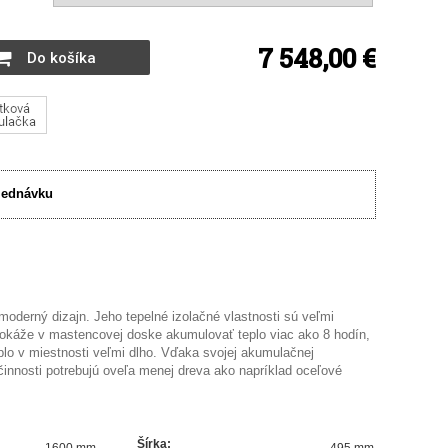
7 548,00 €
Do košíka
jednávku
moderný dizajn. Jeho tepelné izolačné vlastnosti sú veľmi
okáže v mastencovej doske akumulovať teplo viac ako 8 hodín,
plo v miestnosti veľmi dlho. Vďaka svojej akumulačnej
činnosti potrebujú oveľa menej dreva ako napríklad oceľové
Šírka
:
1600 mm
495 mm