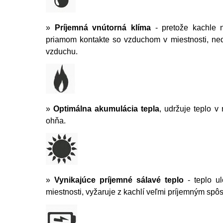
»
Príjemná vnútorná klíma
- pretože kachle
priamom kontakte so vzduchom v miestnosti, ne
vzduchu.
»
Optimálna akumulácia tepla
, udržuje teplo v
ohňa.
»
Vynikajúce príjemné sálavé teplo
- teplo u
miestnosti, vyžaruje z kachlí veľmi príjemným sp