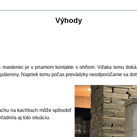
Výhody
 mastenec je v priamom kontakte s ohňom. Vďaka tomu dokáže
opáleniny. Napriek tomu počas prevádzky neodporúčame sa dot
achu na kachliach môže spôsobiť
adnila aj túto situáciu.