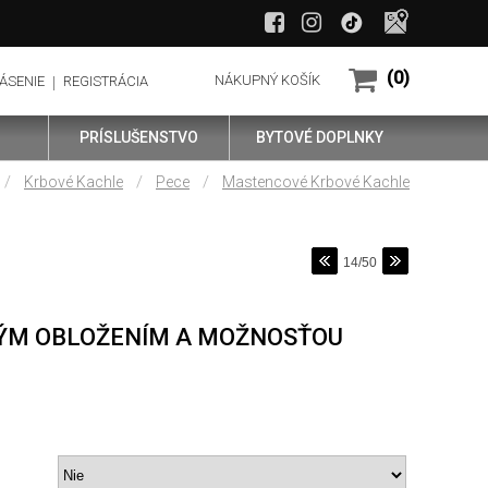
(0)
NÁKUPNÝ KOŠÍK
ÁSENIE
REGISTRÁCIA
PRÍSLUŠENSTVO
BYTOVÉ DOPLNKY
/
/
/
Krbové Kachle
Pece
Mastencové Krbové Kachle
14/50
ÝM OBLOŽENÍM A MOŽNOSŤOU