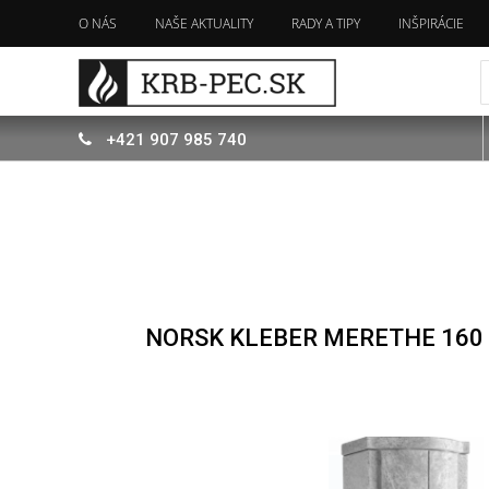
O NÁS
NAŠE AKTUALITY
RADY A TIPY
INŠPIRÁCIE
+421
907
985 740
NORSK KLEBER MERETHE 16