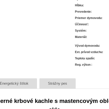
Hĺbka
:
Prevedenie
:
Priemer dymovodu
:
Účinnosť
:
Systém
:
Materiál
:
Vývod dymovodu
:
Ext. prívod vzduchu
:
Teplota spalín
:
Reg. výkon
:
Energetický štítok
Strážny pes
derné krbové kachle s mastencovým o