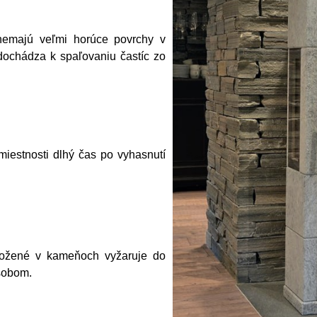
 nemajú veľmi horúce povrchy v
dochádza k spaľovaniu častíc zo
 miestnosti dlhý čas po vyhasnutí
ložené v kameňoch vyžaruje do
ôsobom.