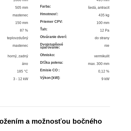
Farba
:
505 mm
šedá
,
antracit
Hmotnosť
:
mastenec
435 kg
Priemer CPV
:
150 mm
100 mm
Ťah
:
87
%
12 Pa
Otváranie dverí
:
teplovzdušný
do strany
Dvojstupňové
mastenec
nie
spaľovanie
:
Ohnisko
:
horný, zadný
vermikulit
Dľžka polena
:
áno
max. 300 mm
Emisie CO
:
185
°C
0,12 %
Výkon [kW]
:
3 - 12 kW
9
kW
bložením a možnosťou bočného