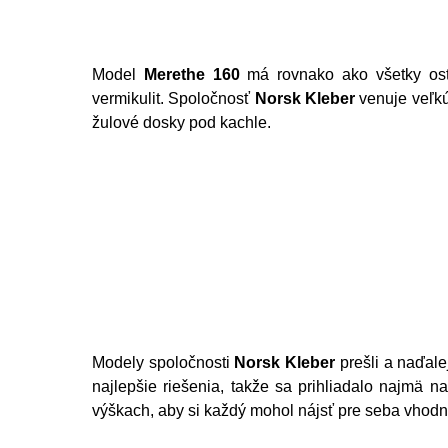
Model
Merethe 160
má rovnako ako všetky ost
vermikulit. Spoločnosť
Norsk Kleber
venuje veľkú
žulové dosky pod kachle.
Modely spoločnosti
Norsk Kleber
prešli a naďal
najlepšie riešenia, takže sa prihliadalo najmä n
výškach, aby si každý mohol nájsť pre seba vhodn