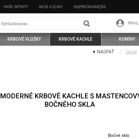
NAŠE AKTIVITY
AKCIE A ZĽAVY
NAJPREDÁVANEJŠIE
PRIHL
KRBOVÉ VLOŽKY
KRBOVÉ KACHLE
KOMÍNY
NASPÄŤ
⋮
Úvod
0 MODERNÉ KRBOVÉ KACHLE S MASTENCOV
BOČNÉHO SKLA
Bočné sklo