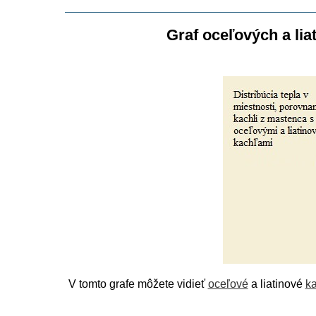
Graf oceľových a li
V tomto grafe môžete vidieť
oceľové
a liatinové
k