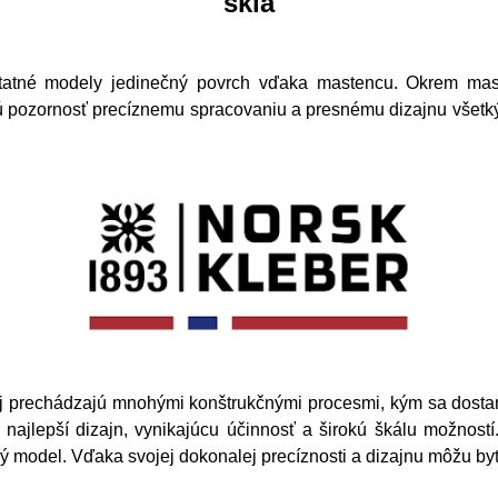
skla
atné modely jedinečný povrch vďaka mastencu. Okrem mast
 pozornosť precíznemu spracovaniu a presnému dizajnu všetk
ej prechádzajú mnohými konštrukčnými procesmi, kým sa dostan
a najlepší dizajn, vynikajúcu účinnosť a širokú škálu možnost
ý model. Vďaka svojej dokonalej precíznosti a dizajnu môžu byť