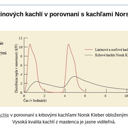
atinových kachlí v porovnaní s kachľami Nor
achle
v porovnaní s krbovými kachľami Norsk Kleber obloženým
Vysoká kvalita kachlí z mastenca je jasne viditeľná.